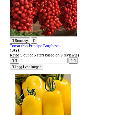

Snabbvy

Tomat frön Principe Borghese
1,95 €
Rated
5
out of 5 stars based on
9
review(s)





Lägg i varukorgen