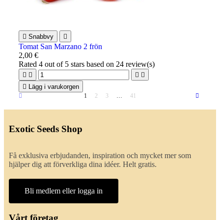

Snabbvy

Tomat San Marzano 2 frön
2,00 €
Rated
4
out of 5 stars based on
24
review(s)





Lägg i varukorgen
1
2
3
…
41
Exotic Seeds Shop
Få exklusiva erbjudanden, inspiration och mycket mer som
hjälper dig att förverkliga dina idéer. Helt gratis.
Bli medlem eller logga in
Vårt företag