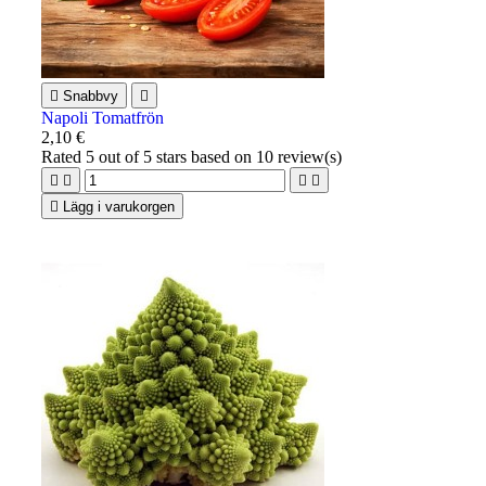

Snabbvy

Napoli Tomatfrön
2,10 €
Rated
5
out of 5 stars based on
10
review(s)





Lägg i varukorgen