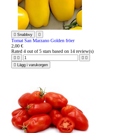

Snabbvy

Tomat San Marzano Golden fröer
2,00 €
Rated
4
out of 5 stars based on
14
review(s)





Lägg i varukorgen