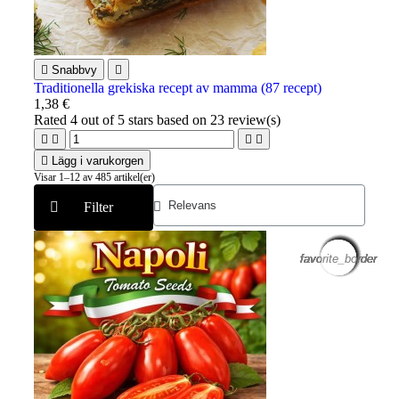

Snabbvy

Traditionella grekiska recept av mamma (87 recept)
1,38 €
Rated
4
out of 5 stars based on
23
review(s)





Lägg i varukorgen
Visar 1–12 av 485 artikel(er)
Filter
favorite_border
favorite_border
favorite_border
favorite_border
favorite_border
favorite_border
favorite_border
favorite_border
favorite_border
favorite_border
favorite_border
favorite_border