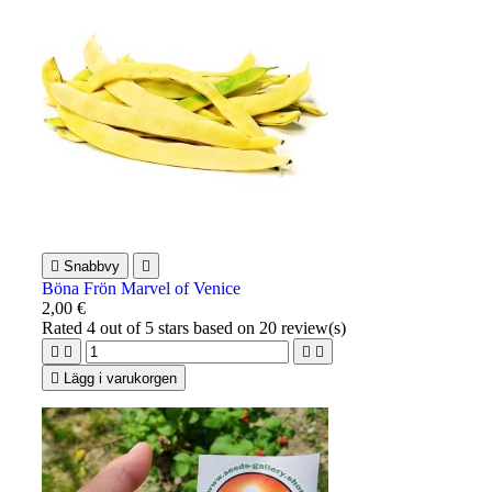

Snabbvy

Böna Frön Marvel of Venice
2,00 €
Rated
4
out of 5 stars based on
20
review(s)





Lägg i varukorgen