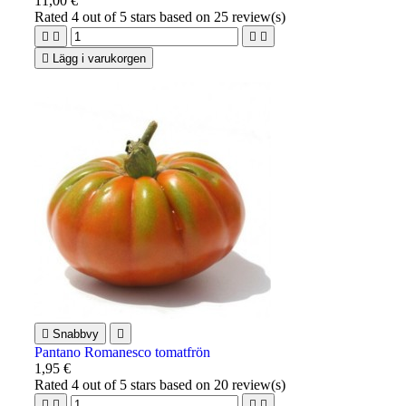
11,00 €
Rated
4
out of 5 stars based on
25
review(s)





Lägg i varukorgen

Snabbvy

Pantano Romanesco tomatfrön
1,95 €
Rated
4
out of 5 stars based on
20
review(s)



