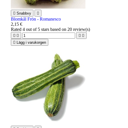

Snabbvy

Blomkål Frön - Romanesco
2,15 €
Rated
4
out of 5 stars based on
20
review(s)





Lägg i varukorgen