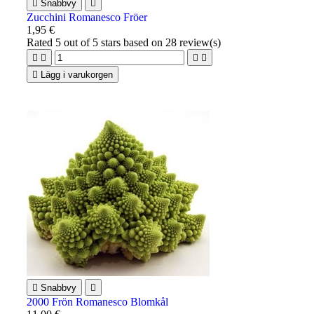

Snabbvy

Zucchini Romanesco Fröer
1,95 €
Rated
5
out of 5 stars based on
28
review(s)





Lägg i varukorgen

Snabbvy

2000 Frön Romanesco Blomkål