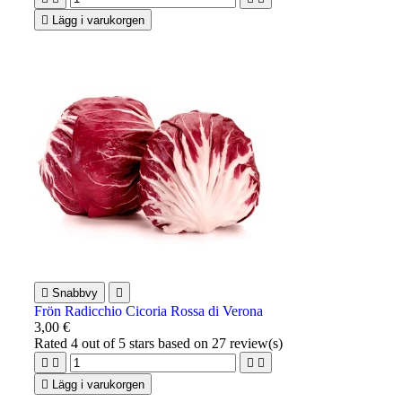

Lägg i varukorgen

Snabbvy

Frön Radicchio Cicoria Rossa di Verona
3,00 €
Rated
4
out of 5 stars based on
27
review(s)





Lägg i varukorgen