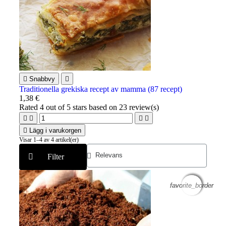

Snabbvy

Traditionella grekiska recept av mamma (87 recept)
1,38 €
Rated
4
out of 5 stars based on
23
review(s)





Lägg i varukorgen
Visar 1–4 av 4 artikel(er)
Filter
favorite_border
favorite_border
favorite_border
favorite_border