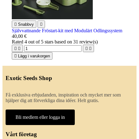

Snabbvy

Självvattnande Fröstart-kit med Modulärt Odlingssystem
40,00 €
Rated
4
out of 5 stars based on
31
review(s)





Lägg i varukorgen
Exotic Seeds Shop
Få exklusiva erbjudanden, inspiration och mycket mer som
hjälper dig att förverkliga dina idéer. Helt gratis.
Bli medlem eller logga in
Vårt företag