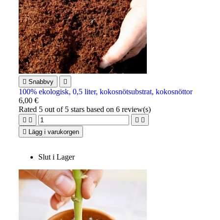

Snabbvy

100% ekologisk, 0,5 liter, kokosnötsubstrat, kokosnöttor
6,00 €
Rated
5
out of 5 stars based on
6
review(s)





Lägg i varukorgen
Slut i Lager