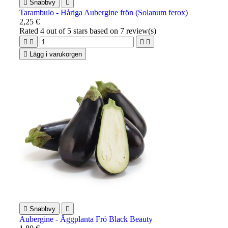

Snabbvy

Tarambulo - Håriga Aubergine frön (Solanum ferox)
2,25 €
Rated
4
out of 5 stars based on
7
review(s)





Lägg i varukorgen

Snabbvy

Aubergine - Äggplanta Frö Black Beauty