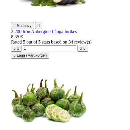

Snabbvy

2.200 frön Aubergine Långa Inrikes
8,35 €
Rated
5
out of 5 stars based on
34
review(s)





Lägg i varukorgen