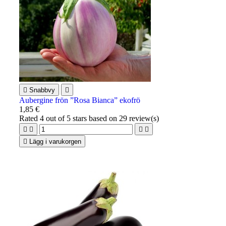

Snabbvy

Aubergine frön ”Rosa Bianca” ekofrö
1,85 €
Rated
4
out of 5 stars based on
29
review(s)





Lägg i varukorgen