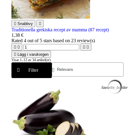

Snabbvy

Traditionella grekiska recept av mamma (87 recept)
1,38 €
Rated
4
out of 5 stars based on
23
review(s)





Lägg i varukorgen
Visar 1–12 av 34 artikel(er)
Filter
favorite_border
favorite_border
favorite_border
favorite_border
favorite_border
favorite_border
favorite_border
favorite_border
favorite_border
favorite_border
favorite_border
favorite_border