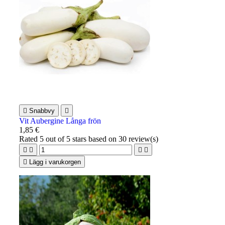

Snabbvy

Vit Aubergine Långa frön
1,85 €
Rated
5
out of 5 stars based on
30
review(s)





Lägg i varukorgen