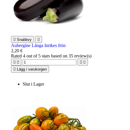

Snabbvy

Aubergine Långa Inrikes frön
2,20 €
Rated
4
out of 5 stars based on
35
review(s)





Lägg i varukorgen
Slut i Lager