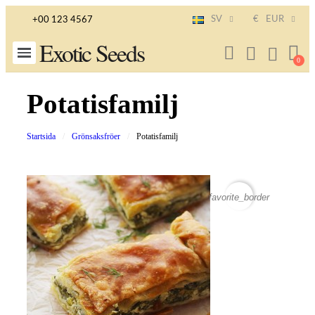
SV
€
EUR
+00 123 4567
Exotic Seeds
Potatisfamilj
Startsida
Grönsaksfröer
Potatisfamilj
favorite_border