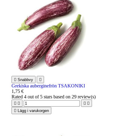

Snabbvy

Grekiska auberginefrön TSAKONIKI
1,75 €
Rated
4
out of 5 stars based on
29
review(s)





Lägg i varukorgen