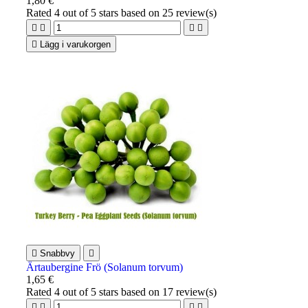
1,80 €
Rated
4
out of 5 stars based on
25
review(s)





Lägg i varukorgen

Snabbvy

Ärtaubergine Frö (Solanum torvum)
1,65 €
Rated
4
out of 5 stars based on
17
review(s)



