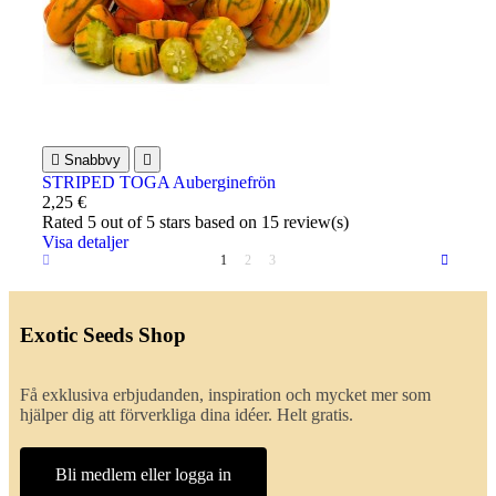

Snabbvy

STRIPED TOGA Auberginefrön
2,25 €
Rated
5
out of 5 stars based on
15
review(s)
Visa detaljer
1
2
3
Exotic Seeds Shop
Få exklusiva erbjudanden, inspiration och mycket mer som
hjälper dig att förverkliga dina idéer. Helt gratis.
Bli medlem eller logga in