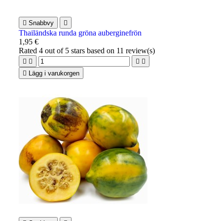

Snabbvy

Thailändska runda gröna auberginefrön
1,95 €
Rated
4
out of 5 stars based on
11
review(s)





Lägg i varukorgen