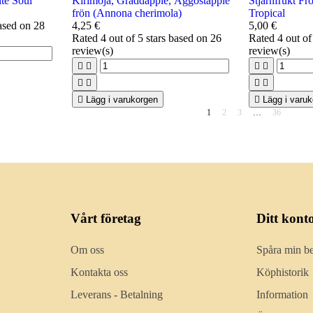
te Soul
Kirimoja, Gräddäpple, Äggostäpple
Stjärnfrukt F
frön (Annona cherimola)
Tropical
based on
28
4,25 €
5,00 €
Rated
4
out of 5 stars based on
26
Rated
4
out of
review(s)
review(s)









Lägg i varukorgen

Lägg i varu
1
2
3
…
36
Vårt företag
Ditt kont
Om oss
Spåra min be
Kontakta oss
Köphistorik
Leverans - Betalning
Information