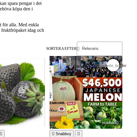
 kan spara pengar i det
 behöva köpa den i
kt för alla. Med enkla
t fruktfröpaket idag och
SORTERA EFTER
favorite_border
favorite_border
favorite_border
favorite_border
favorite_border
favorite_border
favorite_border
favorite_border
favorite_border
favorite_border
favorite_border
favorite_border


Snabbvy
