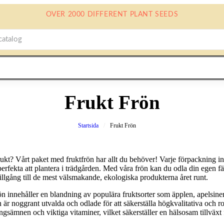
OVER 2000 DIFFERENT PLANT SEEDS
Frukt Frön
Startsida
Frukt Frön
rukt? Vårt paket med fruktfrön har allt du behöver! Varje förpackning 
perfekta att plantera i trädgården. Med våra frön kan du odla din egen fä
illgång till de mest välsmakande, ekologiska produkterna året runt.
ön innehåller en blandning av populära fruktsorter som äpplen, apelsine
är noggrant utvalda och odlade för att säkerställa högkvalitativa och ro
ngsämnen och viktiga vitaminer, vilket säkerställer en hälsosam tillväxt f