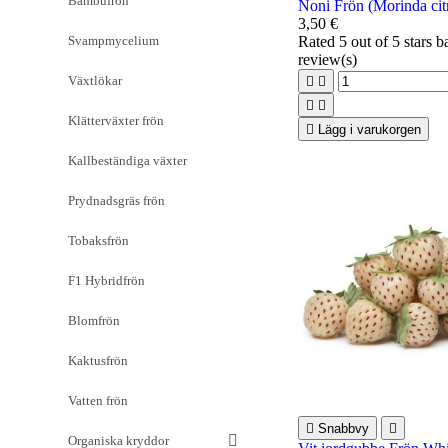
Bambufrön
Noni Frön (Morinda citr
3,50 €
Svampmycelium
Rated
5
out of 5 stars 
review(s)
Växtlökar




Klätterväxter frön

Lägg i varukorgen
Kallbeständiga växter
Prydnadsgräs frön
Tobaksfrön
F1 Hybridfrön
Blomfrön
Kaktusfrön
Vatten frön

Snabbvy

Organiska kryddor