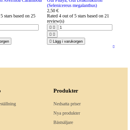
rön Averrhoa Carambola
Gul Pitaya, Gul Drakfruktfrön
(Selenicereus megalanthus)
2,50 €
 5 stars based on
25
Rated
4
out of 5 stars based on
21
review(s)




korgen

Lägg i varukorgen
o
Produkter
ställning
Nedsatta priser
Nya produkter
Bästsäljare