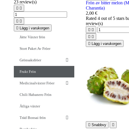
23
review(s)
Frön av bitter melon (
Charantia)


2,00 €
Rated
4
out of 5 stars 


review(s)

Lägg i varukorgen




Jätte Växter frön

Lägg i varukorgen
Stort Paket Av Fröer
Grönsaksfröer
Frukt Frön
Medicinalväxter Fröer
Chili Habanero Frön
Ätliga växter
Träd Bonsai frön

Snabbvy
