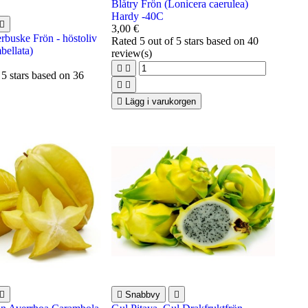
Blåtry Frön (Lonicera caerulea)
Hardy -40C

3,00 €
rbuske Frön - höstoliv
Rated
5
out of 5 stars based on
40
bellata)
review(s)


 5 stars based on
36



Lägg i varukorgen


Snabbvy
