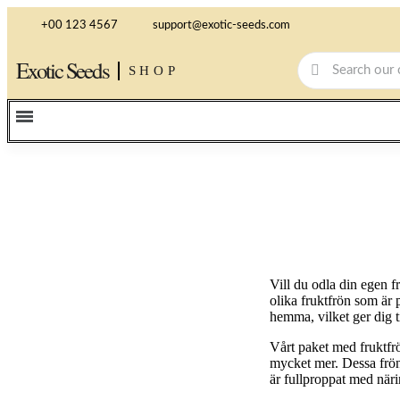
+00 123 4567
support@exotic-seeds.com
Exotic Seeds
SHOP
Vill du odla din egen f
olika fruktfrön som är 
hemma, vilket ger dig t
Vårt paket med fruktfr
mycket mer. Dessa frön 
är fullproppat med näri