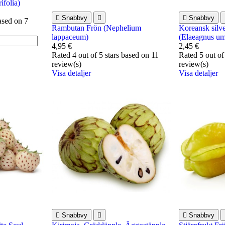
ifolia)

Snabbvy


Snabbvy
based on
7
Rambutan Frön (Nephelium
Koreansk silve
lappaceum)
(Elaeagnus um
4,95 €
2,45 €
Rated
4
out of 5 stars based on
11
Rated
5
out of
review(s)
review(s)
Visa detaljer
Visa detaljer

Snabbvy


Snabbvy