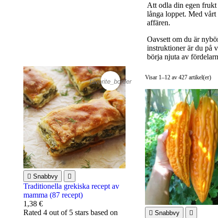
Att odla din egen frukt 
långa loppet. Med vårt 
affären.
Oavsett om du är nybörja
instruktioner är du på v
börja njuta av fördelar
Visar 1–12 av 427 artikel(er)
favorite_border

Snabbvy

Traditionella grekiska recept av
mamma (87 recept)
1,38 €
Rated
4
out of 5 stars based on

Snabbvy
