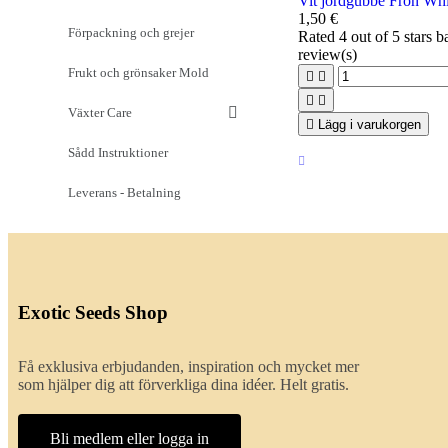
Vit jordgubbe Frön Whi
1,50 €
Förpackning och grejer
Rated
4
out of 5 stars 
review(s)
Frukt och grönsaker Mold




Växter Care

Lägg i varukorgen
Sådd Instruktioner
Leverans - Betalning
Exotic Seeds Shop
Få exklusiva erbjudanden, inspiration och mycket mer
som hjälper dig att förverkliga dina idéer. Helt gratis.
Bli medlem eller logga in