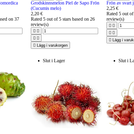
Momordica
Grodskinnsmelon Piel de Sapo Frön
Frön av svart
(Cucumis melo)
2,25 €
2,20 €
Rated
5
out of
based on
37
Rated
5
out of 5 stars based on
26
review(s)
review(s)









Lägg i varu

Lägg i varukorgen
Slut i Lager
Slut i L