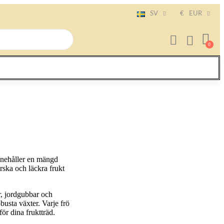
SV
€
EUR
innehåller en mängd
rska och läckra frukt
r, jordgubbar och
busta växter. Varje frö
ör dina fruktträd.