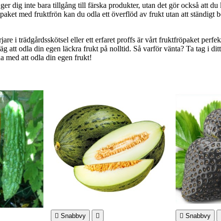
ger dig inte bara tillgång till färska produkter, utan det gör också att du
paket med fruktfrön kan du odla ett överflöd av frukt utan att ständigt
re i trädgårdsskötsel eller ett erfaret proffs är vårt fruktfröpaket perfe
äg att odla din egen läckra frukt på nolltid. Så varför vänta? Ta tag i dit
na med att odla din egen frukt!

Snabbvy


Snabbvy