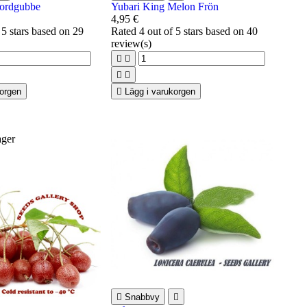
 jordgubbe
Yubari King Melon Frön
4,95 €
 5 stars based on
29
Rated
4
out of 5 stars based on
40
review(s)




korgen

Lägg i varukorgen
ager

Snabbvy
