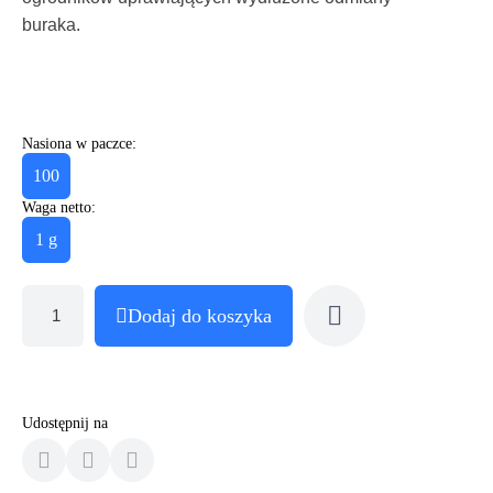
buraka.
Nasiona w paczce:
100
Waga netto:
1 g
Dodaj do koszyka
Udostępnij na