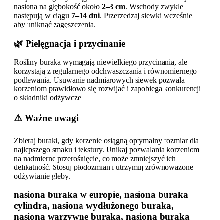
nasiona na głębokość około
2–3 cm
. Wschody zwykle
następują w ciągu
7–14 dni
. Przerzedzaj siewki wcześnie,
aby uniknąć zagęszczenia.
🌿 Pielęgnacja i przycinanie
Rośliny buraka wymagają niewielkiego przycinania, ale
korzystają z regularnego odchwaszczania i równomiernego
podlewania. Usuwanie nadmiarowych siewek pozwala
korzeniom prawidłowo się rozwijać i zapobiega konkurencji
o składniki odżywcze.
⚠️ Ważne uwagi
Zbieraj buraki, gdy korzenie osiągną optymalny rozmiar dla
najlepszego smaku i tekstury. Unikaj pozwalania korzeniom
na nadmierne przerośnięcie, co może zmniejszyć ich
delikatność. Stosuj płodozmian i utrzymuj zrównoważone
odżywianie gleby.
nasiona buraka w europie, nasiona buraka
cylindra, nasiona wydłużonego buraka,
nasiona warzywne buraka, nasiona buraka