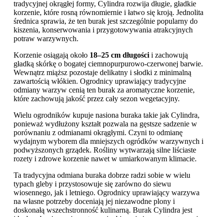
tradycyjnej okrągłej formy, Cylindra rozwija długie, gładkie
korzenie, które rosną równomiernie i łatwo się kroją. Jednolita
średnica sprawia, że ten burak jest szczególnie popularny do
kiszenia, konserwowania i przygotowywania atrakcyjnych
potraw warzywnych.
Korzenie osiągają około
18–25 cm długości
i zachowują
gładką skórkę o bogatej ciemnopurpurowo-czerwonej barwie.
Wewnątrz miąższ pozostaje delikatny i słodki z minimalną
zawartością włókien. Ogrodnicy uprawiający tradycyjne
odmiany warzyw cenią ten burak za aromatyczne korzenie,
które zachowują jakość przez cały sezon wegetacyjny.
Wielu ogrodników kupuje nasiona buraka takie jak Cylindra,
ponieważ wydłużony kształt pozwala na gęstsze sadzenie w
porównaniu z odmianami okrągłymi. Czyni to odmianę
wydajnym wyborem dla mniejszych ogródków warzywnych i
podwyższonych grządek. Rośliny wytwarzają silne liściaste
rozety i zdrowe korzenie nawet w umiarkowanym klimacie.
Ta tradycyjna odmiana buraka dobrze radzi sobie w wielu
typach gleby i przystosowuje się zarówno do siewu
wiosennego, jak i letniego. Ogrodnicy uprawiający warzywa
na własne potrzeby doceniają jej niezawodne plony i
doskonałą wszechstronność kulinarną. Burak Cylindra jest