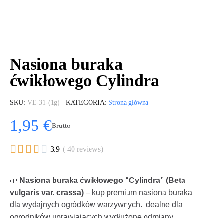
Nasiona buraka
ćwikłowego Cylindra
SKU
VE-31-(1g)
KATEGORIA
Strona główna
1,95 €
Brutto





3.9
( 40 reviews)
🌱
Nasiona buraka ćwikłowego “Cylindra” (Beta
vulgaris var. crassa)
– kup premium nasiona buraka
dla wydajnych ogródków warzywnych. Idealne dla
ogrodników uprawiających wydłużone odmiany