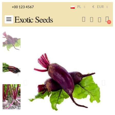
PL
€
EUR
+00 123 4567
Exotic Seeds