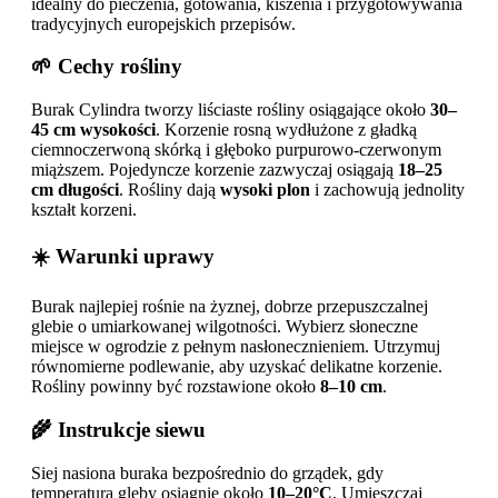
idealny do pieczenia, gotowania, kiszenia i przygotowywania
tradycyjnych europejskich przepisów.
🌱 Cechy rośliny
Burak Cylindra tworzy liściaste rośliny osiągające około
30–
45 cm wysokości
. Korzenie rosną wydłużone z gładką
ciemnoczerwoną skórką i głęboko purpurowo-czerwonym
miąższem. Pojedyncze korzenie zazwyczaj osiągają
18–25
cm długości
. Rośliny dają
wysoki plon
i zachowują jednolity
kształt korzeni.
☀️ Warunki uprawy
Burak najlepiej rośnie na żyznej, dobrze przepuszczalnej
glebie o umiarkowanej wilgotności. Wybierz słoneczne
miejsce w ogrodzie z pełnym nasłonecznieniem. Utrzymuj
równomierne podlewanie, aby uzyskać delikatne korzenie.
Rośliny powinny być rozstawione około
8–10 cm
.
🌾 Instrukcje siewu
Siej nasiona buraka bezpośrednio do grządek, gdy
temperatura gleby osiągnie około
10–20°C
. Umieszczaj