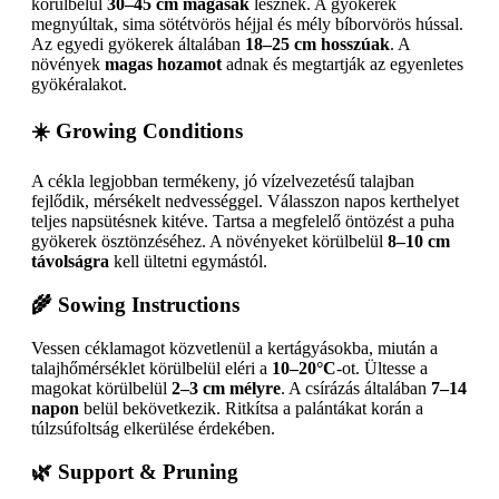
körülbelül
30–45 cm magasak
lesznek. A gyökerek
megnyúltak, sima sötétvörös héjjal és mély bíborvörös hússal.
Az egyedi gyökerek általában
18–25 cm hosszúak
. A
növények
magas hozamot
adnak és megtartják az egyenletes
gyökéralakot.
☀️ Growing Conditions
A cékla legjobban termékeny, jó vízelvezetésű talajban
fejlődik, mérsékelt nedvességgel. Válasszon napos kerthelyet
teljes napsütésnek kitéve. Tartsa a megfelelő öntözést a puha
gyökerek ösztönzéséhez. A növényeket körülbelül
8–10 cm
távolságra
kell ültetni egymástól.
🌾 Sowing Instructions
Vessen céklamagot közvetlenül a kertágyásokba, miután a
talajhőmérséklet körülbelül eléri a
10–20°C
-ot. Ültesse a
magokat körülbelül
2–3 cm mélyre
. A csírázás általában
7–14
napon
belül bekövetkezik. Ritkítsa a palántákat korán a
túlzsúfoltság elkerülése érdekében.
🌿 Support & Pruning