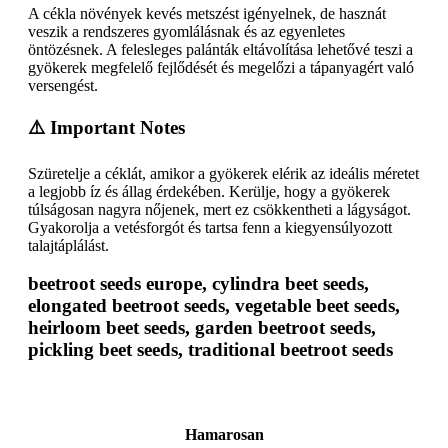
A cékla növények kevés metszést igényelnek, de hasznát
veszik a rendszeres gyomlálásnak és az egyenletes
öntözésnek. A felesleges palánták eltávolítása lehetővé teszi a
gyökerek megfelelő fejlődését és megelőzi a tápanyagért való
versengést.
⚠️ Important Notes
Szüretelje a céklát, amikor a gyökerek elérik az ideális méretet
a legjobb íz és állag érdekében. Kerülje, hogy a gyökerek
túlságosan nagyra nőjenek, mert ez csökkentheti a lágyságot.
Gyakorolja a vetésforgót és tartsa fenn a kiegyensúlyozott
talajtáplálást.
beetroot seeds europe, cylindra beet seeds,
elongated beetroot seeds, vegetable beet seeds,
heirloom beet seeds, garden beetroot seeds,
pickling beet seeds, traditional beetroot seeds
Hamarosan