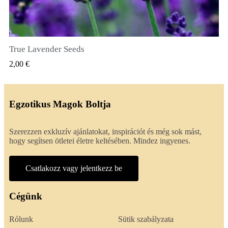
True Lavender Seeds
GYORSNÉZET
2,00 €
Egzotikus Magok Boltja
Szerezzen exkluzív ajánlatokat, inspirációt és még sok mást,
hogy segítsen ötletei életre keltésében. Mindez ingyenes.
Csatlakozz vagy jelentkezz be
Cégünk
Rólunk
Sütik szabályzata