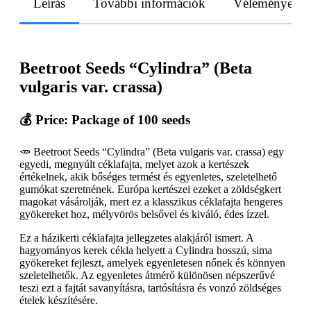
Leírás
További információk
Vélemények
Beetroot Seeds “Cylindra” (Beta
vulgaris var. crassa)
💰 Price: Package of 100 seeds
🥕 Beetroot Seeds “Cylindra” (Beta vulgaris var. crassa) egy
egyedi, megnyúlt céklafajta, melyet azok a kertészek
értékelnek, akik bőséges termést és egyenletes, szeletelhető
gumókat szeretnének. Európa kertészei ezeket a zöldségkert
magokat vásárolják, mert ez a klasszikus céklafajta hengeres
gyökereket hoz, mélyvörös belsővel és kiváló, édes ízzel.
Ez a házikerti céklafajta jellegzetes alakjáról ismert. A
hagyományos kerek cékla helyett a Cylindra hosszú, sima
gyökereket fejleszt, amelyek egyenletesen nőnek és könnyen
szeletelhetők. Az egyenletes átmérő különösen népszerűvé
teszi ezt a fajtát savanyításra, tartósításra és vonzó zöldséges
ételek készítésére.