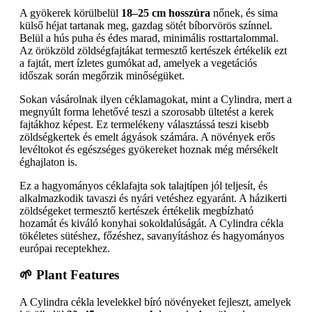
A gyökerek körülbelül
18–25 cm hosszúra
nőnek, és sima
külső héjat tartanak meg, gazdag sötét bíborvörös színnel.
Belül a hús puha és édes marad, minimális rosttartalommal.
Az örökzöld zöldségfajtákat termesztő kertészek értékelik ezt
a fajtát, mert ízletes gumókat ad, amelyek a vegetációs
időszak során megőrzik minőségüket.
Sokan vásárolnak ilyen céklamagokat, mint a Cylindra, mert a
megnyúlt forma lehetővé teszi a szorosabb ültetést a kerek
fajtákhoz képest. Ez termelékeny választássá teszi kisebb
zöldségkertek és emelt ágyások számára. A növények erős
levéltokot és egészséges gyökereket hoznak még mérsékelt
éghajlaton is.
Ez a hagyományos céklafajta sok talajtípen jól teljesít, és
alkalmazkodik tavaszi és nyári vetéshez egyaránt. A házikerti
zöldségeket termesztő kertészek értékelik megbízható
hozamát és kiváló konyhai sokoldalúságát. A Cylindra cékla
tökéletes sütéshez, főzéshez, savanyításhoz és hagyományos
európai receptekhez.
🌱 Plant Features
A Cylindra cékla levelekkel bíró növényeket fejleszt, amelyek