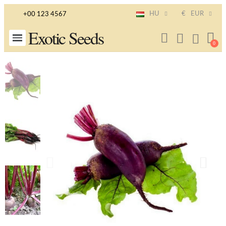
HU
€
EUR
+00 123 4567
Exotic Seeds