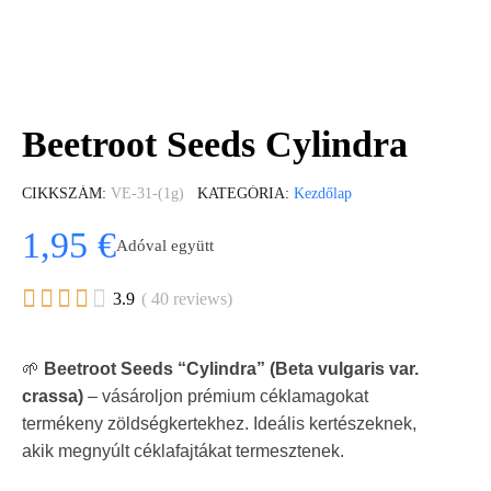
Beetroot Seeds Cylindra
CIKKSZÁM
VE-31-(1g)
KATEGÓRIA
Kezdőlap
1,95 €
Adóval együtt





3.9
( 40 reviews)
🌱
Beetroot Seeds “Cylindra” (Beta vulgaris var.
crassa)
– vásároljon prémium céklamagokat
termékeny zöldségkertekhez. Ideális kertészeknek,
akik megnyúlt céklafajtákat termesztenek.