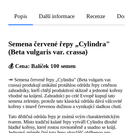
Popis
Další informace
Recenze
Doruče
Semena červené řepy „Cylindra"
(Beta vulgaris var. crassa)
💰 Cena: Balíček 100 semen
🥕 Semena červené řepy „Cylindra" (Beta vulgaris var.
crassa) produkují unikátní protáhlou odrůdu řepy ceněnou
zahradníky, kteří chtějí produktivní sklizně a jednotné kořeny
vhodné na krájení. Zahradníci po celé Evropě kupují tato
semena zeleniny, protože tato klasická odrůda dává válcovité
kořeny s tmavě červenou dužinou a vynikající sladkou chutí.
Tato dědičná odrůda řepy je známá svým charakteristickým
tvarem. Místo tradiční kulaté řepy vytváří Cylindra dlouhé
hladké kořeny, které rostou rovnoměrně a snadno se krájí.
Jednotný průměr činí tuto řepu obzvlášť oblíbenou pro