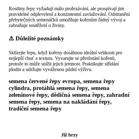
Rostliny řepy vyžadují málo prořezávání, ale prospívají jim
pravidelné odplevelení a konzistentní zavlažování. Odstranění
přebytečných semenáčků umožňuje kořenům řádný vývoj a
zabraňuje soutěžení o živiny.
⚠️ Důležité poznámky
Sklízejte řepu, když kořeny dosáhnou ideální velikosti pro
nejlepší chuť a texturu. Vyvarujte se přerůstání kořenů,
protože to může snížit jejich jemnost. Praktikujte střídání
plodin a udržujte vyváženou půdní výživu.
semena červené řepy evropa, semena řepy
cylindra, protáhlá semena řepy, semena
zeleninové řepy, dědičná semena řepy, zahradní
semena řepy, semena na nakládání řepy,
tradiční semena řepy
Již brzy