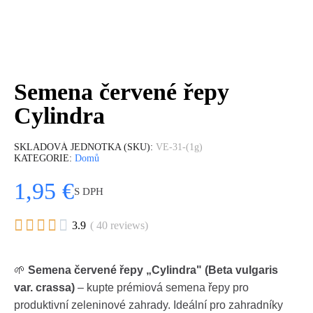
Semena červené řepy
Cylindra
SKLADOVÁ JEDNOTKA (SKU)
VE-31-(1g)
KATEGORIE
Domů
1,95 €
S DPH





3.9
( 40 reviews)
🌱
Semena červené řepy „Cylindra" (Beta vulgaris
var. crassa)
– kupte prémiová semena řepy pro
produktivní zeleninové zahrady. Ideální pro zahradníky