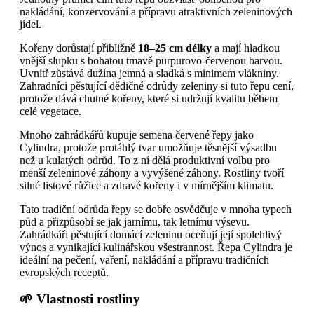
nakládání, konzervování a přípravu atraktivních zeleninových
jídel.
Kořeny dorůstají přibližně
18–25 cm délky
a mají hladkou
vnější slupku s bohatou tmavě purpurovo-červenou barvou.
Uvnitř zůstává dužina jemná a sladká s minimem vlákniny.
Zahradníci pěstující dědičné odrůdy zeleniny si tuto řepu cení,
protože dává chutné kořeny, které si udržují kvalitu během
celé vegetace.
Mnoho zahrádkářů kupuje semena červené řepy jako
Cylindra, protože protáhlý tvar umožňuje těsnější výsadbu
než u kulatých odrůd. To z ní dělá produktivní volbu pro
menší zeleninové záhony a vyvýšené záhony. Rostliny tvoří
silné listové růžice a zdravé kořeny i v mírnějším klimatu.
Tato tradiční odrůda řepy se dobře osvědčuje v mnoha typech
půd a přizpůsobí se jak jarnímu, tak letnímu výsevu.
Zahrádkáři pěstující domácí zeleninu oceňují její spolehlivý
výnos a vynikající kulinářskou všestrannost. Řepa Cylindra je
ideální na pečení, vaření, nakládání a přípravu tradičních
evropských receptů.
🌱 Vlastnosti rostliny