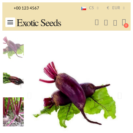
CS
€
EUR
+00 123 4567
Exotic Seeds