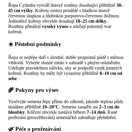
Řepa Cylindra vytváří listové rostliny dosahující přibližně
30–
45 cm výšky
. Kořeny rostou protáhlé s hladkou tmavě
červenou slupkou a hlubokou purpurovo-červenou dužinou.
Jednotlivé kořeny obvykle dosahují
18–25 cm délky
.
Rostliny přinášejí
vysoký výnos
a udržují jednotný tvar
kořenů.
☀️ Pěstební podmínky
Řepa se nejlépe daří v úrodné, dobře propustné půdě s mírnou
vlhkostí. Vyberte slunné místo v zahradě s plným osluněním.
Udržujte pravidelnou zálivku, aby se podpořil vznik jemných
kořenů. Rostliny by měly být vysazeny přibližně
8–10 cm od
sebe
.
🌾 Pokyny pro výsev
Vysévejte semena řepy přímo do záhonů, jakmile teplota půdy
dosáhne přibližně
10–20°C
. Semena zasaďte asi
2–3 cm do
hloubky
. Klíčení obvykle nastává během
7–14 dnů
. Rané
prořezání (prosvětlování) semenáčků zabraňuje přelidnění.
🌿 Péče a prořezávání