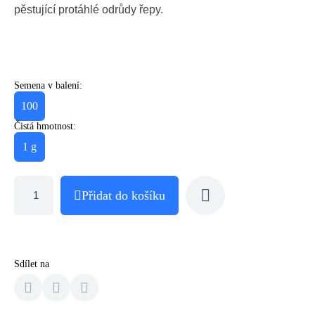
pěstující protáhlé odrůdy řepy.
Semena v balení:
100
Čistá hmotnost:
1 g
Přidat do košíku
Sdílet na