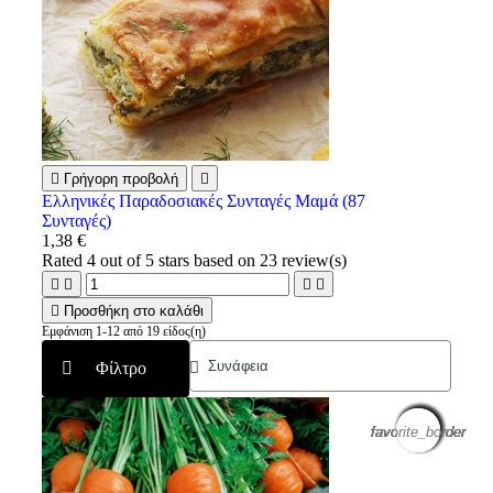

Γρήγορη προβολή

Ελληνικές Παραδοσιακές Συνταγές Μαμά (87
Συνταγές)
1,38 €
Rated
4
out of 5 stars based on
23
review(s)





Προσθήκη στο καλάθι
Εμφάνιση 1-12 από 19 είδος(η)
Φίλτρο
favorite_border
favorite_border
favorite_border
favorite_border
favorite_border
favorite_border
favorite_border
favorite_border
favorite_border
favorite_border
favorite_border
favorite_border