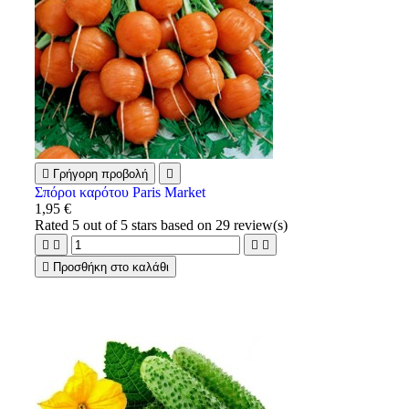

Γρήγορη προβολή

Σπόροι καρότου Paris Market
1,95 €
Rated
5
out of 5 stars based on
29
review(s)





Προσθήκη στο καλάθι