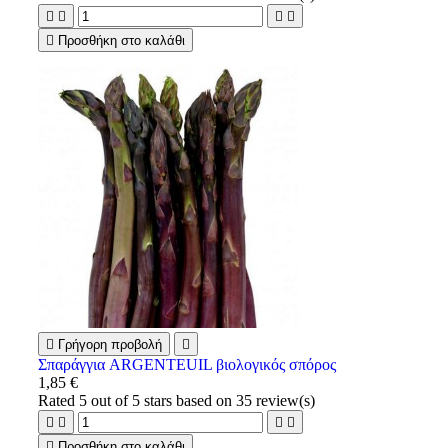





Προσθήκη στο καλάθι

Γρήγορη προβολή

Σπαράγγια ARGENTEUIL βιολογικός σπόρος
1,85 €
Rated
5
out of 5 stars based on
35
review(s)





Προσθήκη στο καλάθι