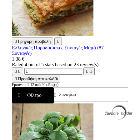

Γρήγορη προβολή

Ελληνικές Παραδοσιακές Συνταγές Μαμά (87
Συνταγές)
1,38 €
Rated
4
out of 5 stars based on
23
review(s)





Προσθήκη στο καλάθι
Εμφάνιση 1-12 από 40 είδος(η)
Φίλτρο
favorite_border
favorite_border
favorite_border
favorite_border
favorite_border
favorite_border
favorite_border
favorite_border
favorite_border
favorite_border
favorite_border
favorite_border