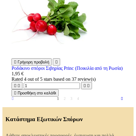

Γρήγορη προβολή

Ροδάκινο σπόροι Σιβηρίας Princ (Ποικιλία από τη Ρωσία)
1,95 €
Rated
4
out of 5 stars based on
37
review(s)





Προσθήκη στο καλάθι
1
2
3
4
Κατάστημα Εξωτικών Σπόρων
Λάβετε αποκλειστικές προσφορές, έμπνευση και πολλά