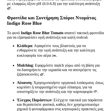
με ελαφρώς όξινο pH (6.0-6.8) για την καλύτερη ανάπτυξη
🌿.
Φροντίδα και Συντήρηση Σπόροι Ντομάτας
Indigo Rose Blue
Το φυτό
Indigo Rose Blue Tomato
απαιτεί τακτική φροντίδα
για να εξασφαλίσει υγιή ανάπτυξη και καλή σοδειά:
Κλάδεμα
: Αφαιρέστε τους βλαστούς για να
ενθαρρύνετε την υγιή ανάπτυξη και την καλύτερη
κυκλοφορία του αέρα ✂️.
Mulching
: Εφαρμόστε mulch γύρω από τη βάση για
να διατηρήσετε την υγρασία και να αποτρέψετε τις
ζιζανιοκτονίες 🌿.
Λίπανση
: Χρησιμοποιήστε οργανικά λιπάσματα, όπως
κομπόστ ή ισορροπημένο υγρό λίπασμα, για να
υποστηρίξετε την ανάπτυξη και την καρποφορία 🌱.
Έλεγχος Παράσιτων
: Ελέγχετε τακτικά για παράσιτα
και θεραπεύστε φυσικά, καθώς δεν χρησιμοποιούμε
χημικά ή φυτοφάρμακα στις κηπουρικές πρακτικές μας