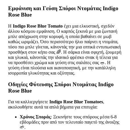
Εμφάνιση και Γεύση Σπόροι Ντομάτας Indigo
Rose Blue
Η
Indigo Rose Blue Tomato
έχει μια ελκυστική, σχεδόν
άλλου κόσμου εμφάνιση. Ο καρπός ξεκινά με μια ζωντανή
μπλε απόχρωση στην κορυφή, η οποία βαθαίνει σε μωβ
καθώς ωριμάζει. Όσο περισσότερο ήλιο παίρνει η ντομάτα,
τόσο πιο μπλε γίνεται, κάνοντάς την μια οπτικά εντυπωσιακή
προσθήκη στον κήπο σας 🌈. Η σάρκα είναι σφιχτή, ζουμερή
και γλυκιά, κάνοντάς την ιδανικό φρέσκο σνακ ή τέλεια για
να προσθέσει χρώμα και γεύση στις σαλάτες σας 🥗. Η
γεύση είναι πλούσια και ικανοποιητική, με την κατάλληλη
ισορροπία γλυκύτητας και οξύτητας.
Οδηγίες Φύτευσης Σπόροι Ντομάτας Indigo
Rose Blue
Για να καλλιεργήσετε
Indigo Rose Blue Tomatoes
,
ακολουθήστε αυτά τα απλά βήματα για επιτυχία:
Χρόνος Σποράς
: Ξεκινήστε τους σπόρους μέσα 6-8
εβδομάδες πριν από τον τελευταίο παγετό της άνοιξης
🌱.