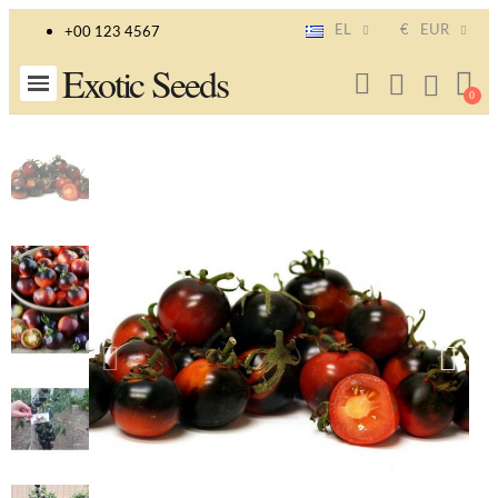
EL
€
EUR
+00 123 4567
Exotic Seeds