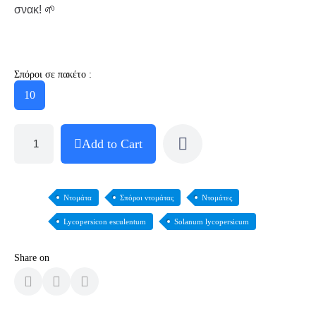
σνακ! 🌱
Σπόροι σε πακέτο :
10
Add to Cart
Ντομάτα
Σπόροι ντομάτας
Ντομάτες
Lycopersicon esculentum
Solanum lycopersicum
Share on