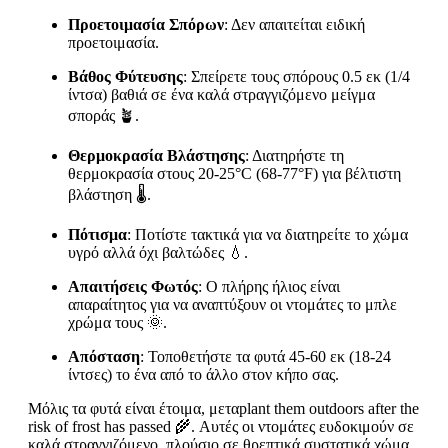
Προετοιμασία Σπόρων
: Δεν απαιτείται ειδική
προετοιμασία.
Βάθος Φύτευσης
: Σπείρετε τους σπόρους 0.5 εκ (1/4
ίντσα) βαθιά σε ένα καλά στραγγιζόμενο μείγμα
σποράς 🪴.
Θερμοκρασία Βλάστησης
: Διατηρήστε τη
θερμοκρασία στους 20-25°C (68-77°F) για βέλτιστη
βλάστηση 🌡️.
Πότισμα
: Ποτίστε τακτικά για να διατηρείτε το χώμα
υγρό αλλά όχι βαλτώδες 💧.
Απαιτήσεις Φωτός
: Ο πλήρης ήλιος είναι
απαραίτητος για να αναπτύξουν οι ντομάτες το μπλε
χρώμα τους 🌞.
Απόσταση
: Τοποθετήστε τα φυτά 45-60 εκ (18-24
ίντσες) το ένα από το άλλο στον κήπο σας.
Μόλις τα φυτά είναι έτοιμα, μεταplant them outdoors after the
risk of frost has passed 🌾. Αυτές οι ντομάτες ευδοκιμούν σε
καλά στραγγιζόμενο, πλούσιο σε θρεπτικά συστατικά χώμα