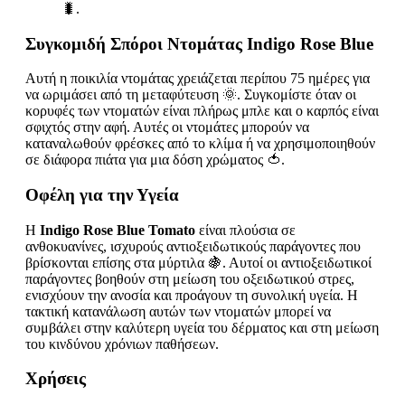
🐛.
Συγκομιδή Σπόροι Ντομάτας Indigo Rose Blue
Αυτή η ποικιλία ντομάτας χρειάζεται περίπου 75 ημέρες για
να ωριμάσει από τη μεταφύτευση 🌞. Συγκομίστε όταν οι
κορυφές των ντοματών είναι πλήρως μπλε και ο καρπός είναι
σφιχτός στην αφή. Αυτές οι ντομάτες μπορούν να
καταναλωθούν φρέσκες από το κλίμα ή να χρησιμοποιηθούν
σε διάφορα πιάτα για μια δόση χρώματος 🍅.
Οφέλη για την Υγεία
Η
Indigo Rose Blue Tomato
είναι πλούσια σε
ανθοκυανίνες, ισχυρούς αντιοξειδωτικούς παράγοντες που
βρίσκονται επίσης στα μύρτιλα 🍇. Αυτοί οι αντιοξειδωτικοί
παράγοντες βοηθούν στη μείωση του οξειδωτικού στρες,
ενισχύουν την ανοσία και προάγουν τη συνολική υγεία. Η
τακτική κατανάλωση αυτών των ντοματών μπορεί να
συμβάλει στην καλύτερη υγεία του δέρματος και στη μείωση
του κινδύνου χρόνιων παθήσεων.
Χρήσεις