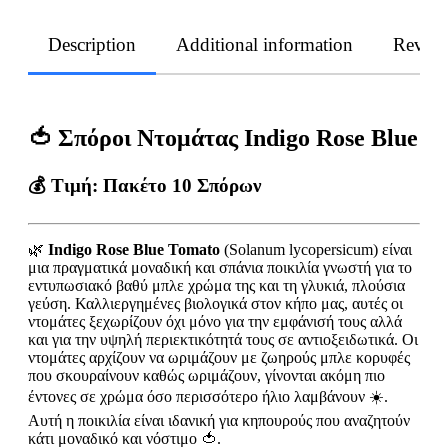
Description
Additional information
Revie
🍅 Σπόροι Ντομάτας Indigo Rose Blue
💰
Τιμή:
Πακέτο 10 Σπόρων
🌿
Indigo Rose Blue Tomato
(Solanum lycopersicum) είναι
μια πραγματικά μοναδική και σπάνια ποικιλία γνωστή για το
εντυπωσιακό βαθύ μπλε χρώμα της και τη γλυκιά, πλούσια
γεύση. Καλλιεργημένες βιολογικά στον κήπο μας, αυτές οι
ντομάτες ξεχωρίζουν όχι μόνο για την εμφάνισή τους αλλά
και για την υψηλή περιεκτικότητά τους σε αντιοξειδωτικά. Οι
ντομάτες αρχίζουν να ωριμάζουν με ζωηρούς μπλε κορυφές
που σκουραίνουν καθώς ωριμάζουν, γίνονται ακόμη πιο
έντονες σε χρώμα όσο περισσότερο ήλιο λαμβάνουν ☀️.
Αυτή η ποικιλία είναι ιδανική για κηπουρούς που αναζητούν
κάτι μοναδικό και νόστιμο 🍅.