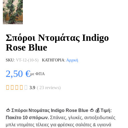
Σπόροι Ντομάτας Indigo
Rose Blue
SKU
VT-12-(10-S)
ΚΑΤΗΓΟΡΊΑ
Αρχική
2,50 €
με ΦΠΑ





3.9
( 23 reviews)
🍅 Σπόροι Ντομάτας Indigo Rose Blue 🍅 💰 Τιμή:
Πακέτο 10 σπόρων.
Σπάνιες, γλυκές, αντιοξειδωτικές
μπλε ντομάτες τέλειες για φρέσκες σαλάτες & υγιεινά