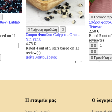


Γρήγορη πρ
θων (Lablab
Σπόροι φασολ
Tetovac

Γρήγορη προβολή

2,50 €
Σπόροι Φασόλια Calypso - Orca -
based on
11
Rated
5
out of
Yin Yang
review(s)
4,75 €


Rated
4
out of 5 stars based on
13


review(s)
Δείτε λεπτομέρειες

Προσθήκη σ
1
2
3
…
7
Η εταιρεία μας
Ο λογαρι
Σχετικά με εμάς
Παρακολούθη