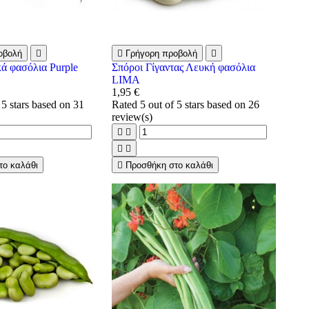
οβολή


Γρήγορη προβολή

κά φασόλια Purple
Σπόροι Γίγαντας Λευκή φασόλια
LIMA
1,95 €
 5 stars based on
31
Rated
5
out of 5 stars based on
26
review(s)




το καλάθι

Προσθήκη στο καλάθι