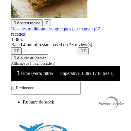

Aperçu rapide

Recettes traditionnelles grecques par maman (87
recettes)
1,38 €
Rated
4
out of 5 stars based on
23
review(s)





Ajouter au panier
Affichage de 1-5 sur 5 article(s)
Filtre (verb: filtrer — imperative: Filtre ! / Filtrez !)
Rupture de stock
favorite_border
favorite_border
favorite_border
favorite_border
favorite_border