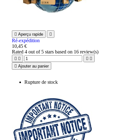

Aperçu rapide

Ré-expédition
10,45 €
Rated
4
out of 5 stars based on
16
review(s)





Ajouter au panier
Rupture de stock