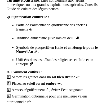
Turquie et Australie
. Elles conviennent aux jardins
domestiques ou aux grandes exploitations agricoles. Conseils :
Guide de culture des légumineuses.
🌿
Signification culturelle :
Partie de l’alimentation quotidienne des anciens
Iraniens 🍚.
Tradition alimentaire juive lors du deuil 🕊️.
Symbole de prospérité en
Italie et en Hongrie pour le
Nouvel An
🎉.
Utilisées dans les offrandes religieuses en Inde et en
Éthiopie 🌾.
🌱
Comment cultiver :
1️⃣ Semez les graines dans un
sol bien drainé
🌿.
2️⃣ Placez au
soleil ou mi-ombre
☀️.
3️⃣ Arrosez régulièrement 💧, évitez l’eau stagnante.
4️⃣ Germination optionnelle pour une meilleure valeur
nutritionnelle 🌱.