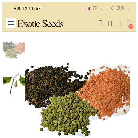
FR
€
EUR
+00 123 4567
Exotic Seeds