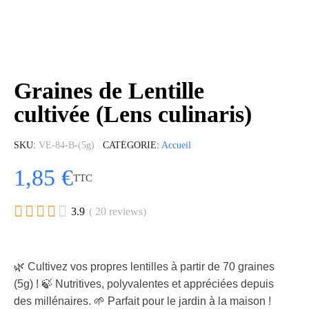
Graines de Lentille
cultivée (Lens culinaris)
SKU
VE-84-B-(5g)
CATÉGORIE
Accueil
1,85 €
TTC





3.9
( 20 reviews)
🌿 Cultivez vos propres lentilles à partir de 70 graines
(5g) ! 🍃 Nutritives, polyvalentes et appréciées depuis
des millénaires. 🌱 Parfait pour le jardin à la maison !