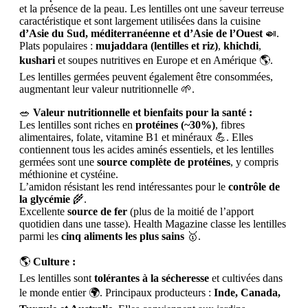
et la présence de la peau. Les lentilles ont une saveur terreuse
caractéristique et sont largement utilisées dans la cuisine
d’Asie du Sud, méditerranéenne et d’Asie de l’Ouest
🍛.
Plats populaires :
mujaddara (lentilles et riz)
,
khichdi
,
kushari
et soupes nutritives en Europe et en Amérique 🌎.
Les lentilles germées peuvent également être consommées,
augmentant leur valeur nutritionnelle 🌱.
🥗
Valeur nutritionnelle et bienfaits pour la santé :
Les lentilles sont riches en
protéines (~30%)
, fibres
alimentaires, folate, vitamine B1 et minéraux 💪. Elles
contiennent tous les acides aminés essentiels, et les lentilles
germées sont une
source complète de protéines
, y compris
méthionine et cystéine.
L’amidon résistant les rend intéressantes pour le
contrôle de
la glycémie
🌾.
Excellente
source de fer
(plus de la moitié de l’apport
quotidien dans une tasse). Health Magazine classe les lentilles
parmi les
cinq aliments les plus sains
🥇.
🌎
Culture :
Les lentilles sont
tolérantes à la sécheresse
et cultivées dans
le monde entier 🌍. Principaux producteurs :
Inde, Canada,