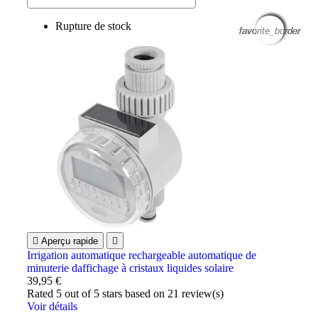
Rupture de stock
favorite_border
favorite_border
favorite_border
favorite_border
favorite_border
favorite_border
favorite_border

Aperçu rapide

Irrigation automatique rechargeable automatique de
minuterie daffichage à cristaux liquides solaire
39,95 €
Rated
5
out of 5 stars based on
21
review(s)
Voir détails