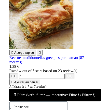

Aperçu rapide

Recettes traditionnelles grecques par maman (87
recettes)
1,38 €
Rated
4
out of 5 stars based on
23
review(s)





Ajouter au panier
Affichage de 1-7 sur 7 article(s)
Filtre (verb: filtrer — imperative: Filtre ! / Filtrez !)