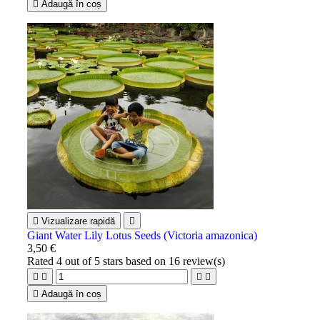

Adaugă în coș

Vizualizare rapidă

Giant Water Lily Lotus Seeds (Victoria amazonica)
3,50 €
Rated
4
out of 5 stars based on
16
review(s)





Adaugă în coș