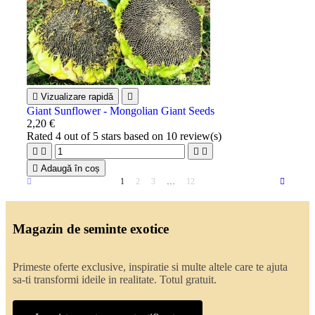

Vizualizare rapidă

Giant Sunflower - Mongolian Giant Seeds
2,20 €
Rated
4
out of 5 stars based on
10
review(s)





Adaugă în coș
1
2
3
…
12
Magazin de seminte exotice
Primeste oferte exclusive, inspiratie si multe altele care te ajuta
sa-ti transformi ideile in realitate. Totul gratuit.