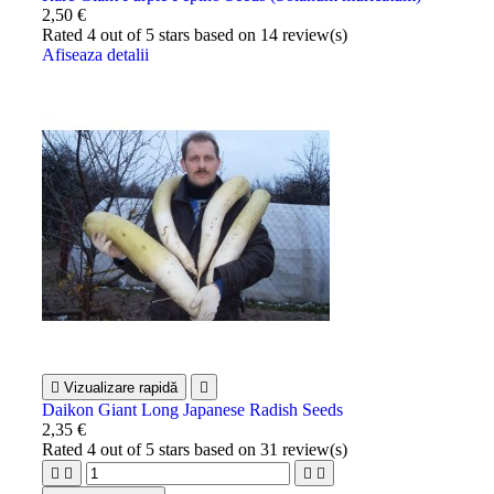
2,50 €
Rated
4
out of 5 stars based on
14
review(s)
Afiseaza detalii

Vizualizare rapidă

Daikon Giant Long Japanese Radish Seeds
2,35 €
Rated
4
out of 5 stars based on
31
review(s)



