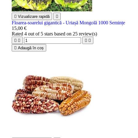

Vizualizare rapidă

Floarea-soarelui gigantică - Uriașă Mongolă 1000 Semințe
15,00 €
Rated
4
out of 5 stars based on
25
review(s)





Adaugă în coș