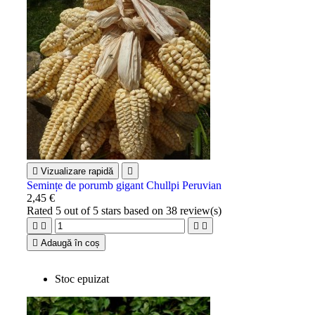

Vizualizare rapidă

Semințe de porumb gigant Chullpi Peruvian
2,45 €
Rated
5
out of 5 stars based on
38
review(s)





Adaugă în coș
Stoc epuizat