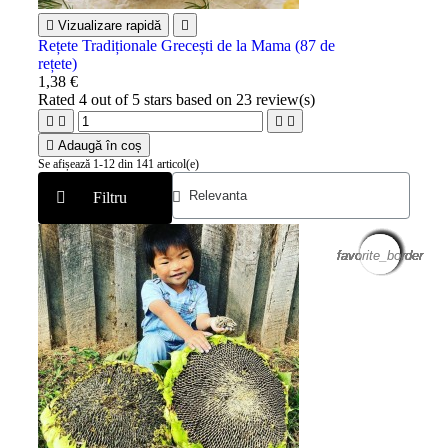

Vizualizare rapidă

Rețete Tradiționale Grecești de la Mama (87 de
rețete)
1,38 €
Rated
4
out of 5 stars based on
23
review(s)





Adaugă în coș
Se afișează 1-12 din 141 articol(e)
Filtru
favorite_border
favorite_border
favorite_border
favorite_border
favorite_border
favorite_border
favorite_border
favorite_border
favorite_border
favorite_border
favorite_border
favorite_border