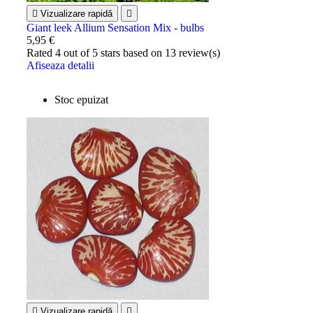

Vizualizare rapidă

Giant leek Allium Sensation Mix - bulbs
5,95 €
Rated
4
out of 5 stars based on
13
review(s)
Afiseaza detalii
Stoc epuizat

Vizualizare rapidă
