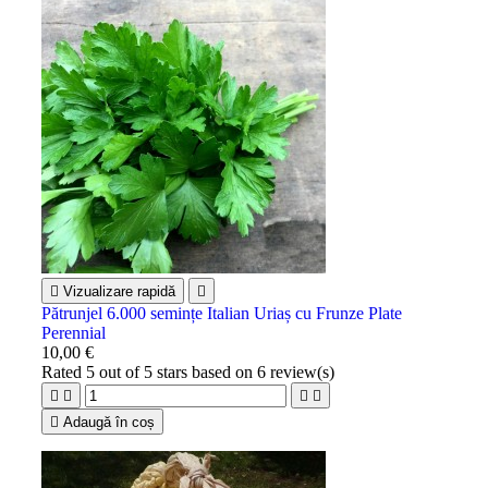

Vizualizare rapidă

Pătrunjel 6.000 semințe Italian Uriaș cu Frunze Plate
Perennial
10,00 €
Rated
5
out of 5 stars based on
6
review(s)





Adaugă în coș