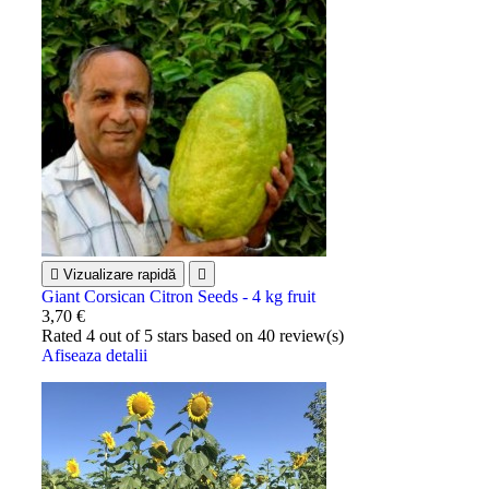

Vizualizare rapidă

Giant Corsican Citron Seeds - 4 kg fruit
3,70 €
Rated
4
out of 5 stars based on
40
review(s)
Afiseaza detalii