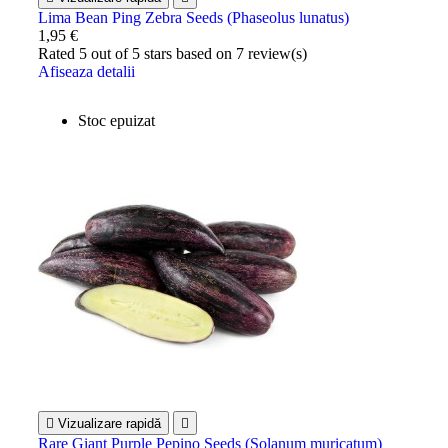
Lima Bean Ping Zebra Seeds (Phaseolus lunatus)
1,95 €
Rated
5
out of 5 stars based on
7
review(s)
Afiseaza detalii
Stoc epuizat

Vizualizare rapidă

Rare Giant Purple Pepino Seeds (Solanum muricatum)