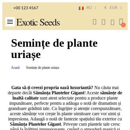
RO
€
EUR
+00 123 4567
Exotic Seeds
Semințe de plante
uriașe
Acasă
Semințe de plante uriașe
Gata să-ți creezi propria oază luxuriantă?
Nu căuta mai
departe decât
Sămânța Plantelor Gigant
! Aceste
sămânțe de
înaltă calitate
sunt atent selectate pentru a produce plante
impunătoare, perfecte pentru a adăuga o notă de dramatism și
grandoare grădinii tale. Cu îngrijire și atenție corespunzătoare,
aceste sămânțe vor crește în plante uimitoare care vor uimi și
impresiona. Adaugă o notă de fantezie spațiului tău exterior cu
Sămânța Plantelor Gigant
. Privește cum plantele tale cresc
până la înălțimi impresionante, creând o atmosferă magică și