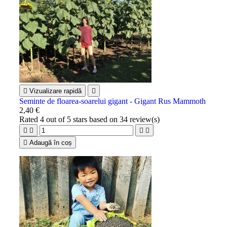

Vizualizare rapidă

Seminte de floarea-soarelui gigant - Gigant Rus Mammoth
2,40 €
Rated
4
out of 5 stars based on
34
review(s)





Adaugă în coș