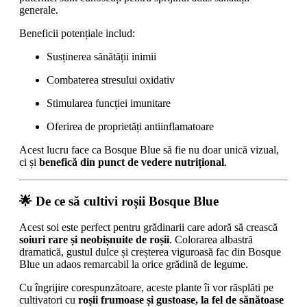
generale.
Beneficii potențiale includ:
Susținerea sănătății inimii
Combaterea stresului oxidativ
Stimularea funcției imunitare
Oferirea de proprietăți antiinflamatoare
Acest lucru face ca Bosque Blue să fie nu doar unică vizual,
ci și
benefică din punct de vedere nutrițional
.
🌟 De ce să cultivi roșii Bosque Blue
Acest soi este perfect pentru grădinarii care adoră să crească
soiuri rare și neobișnuite de roșii
. Colorarea albastră
dramatică, gustul dulce și creșterea viguroasă fac din Bosque
Blue un adaos remarcabil la orice grădină de legume.
Cu îngrijire corespunzătoare, aceste plante îi vor răsplăti pe
cultivatori cu
roșii frumoase și gustoase, la fel de sănătoase