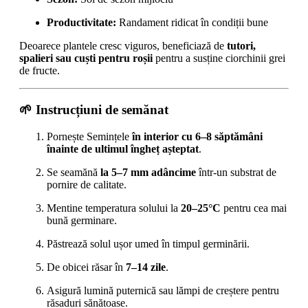
Productivitate:
Randament ridicat în condiții bune
Deoarece plantele cresc viguros, beneficiază de
tutori,
spalieri sau cuști pentru roșii
pentru a susține ciorchinii grei
de fructe.
🌱 Instrucțiuni de semănat
Pornește Semințele
în interior cu 6–8 săptămâni
înainte de ultimul îngheț așteptat
.
Se seamănă
la 5–7 mm adâncime
într-un substrat de
pornire de calitate.
Mentine temperatura solului la
20–25°C
pentru cea mai
bună germinare.
Păstrează solul ușor umed în timpul germinării.
De obicei răsar în
7–14 zile
.
Asigură lumină puternică sau lămpi de creștere pentru
răsaduri sănătoase.