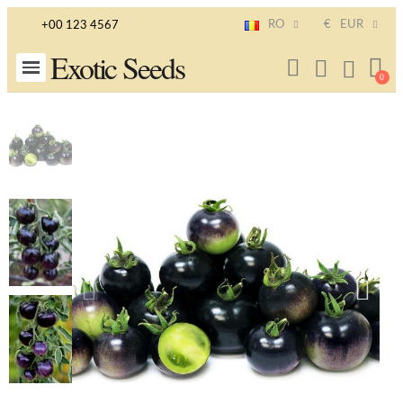
RO
€
EUR
+00 123 4567
Exotic Seeds