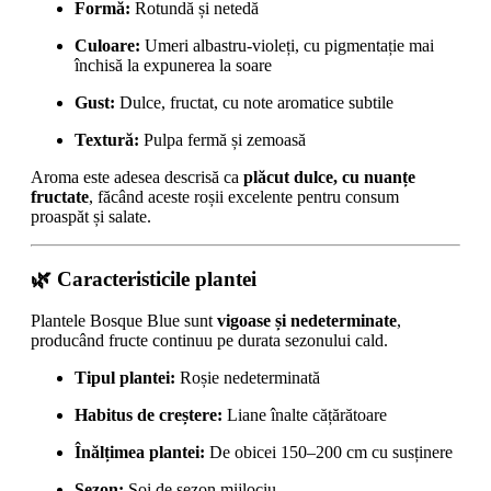
Formă:
Rotundă și netedă
Culoare:
Umeri albastru-violeți, cu pigmentație mai
închisă la expunerea la soare
Gust:
Dulce, fructat, cu note aromatice subtile
Textură:
Pulpa fermă și zemoasă
Aroma este adesea descrisă ca
plăcut dulce, cu nuanțe
fructate
, făcând aceste roșii excelente pentru consum
proaspăt și salate.
🌿 Caracteristicile plantei
Plantele Bosque Blue sunt
vigoase și nedeterminate
,
producând fructe continuu pe durata sezonului cald.
Tipul plantei:
Roșie nedeterminată
Habitus de creștere:
Liane înalte cățărătoare
Înălțimea plantei:
De obicei 150–200 cm cu susținere
Sezon:
Soi de sezon mijlociu