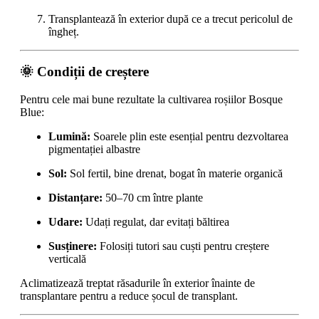
Transplantează în exterior după ce a trecut pericolul de
îngheț.
🌞 Condiții de creștere
Pentru cele mai bune rezultate la cultivarea roșiilor Bosque
Blue:
Lumină:
Soarele plin este esențial pentru dezvoltarea
pigmentației albastre
Sol:
Sol fertil, bine drenat, bogat în materie organică
Distanțare:
50–70 cm între plante
Udare:
Udați regulat, dar evitați băltirea
Susținere:
Folosiți tutori sau cuști pentru creștere
verticală
Aclimatizează treptat răsadurile în exterior înainte de
transplantare pentru a reduce șocul de transplant.