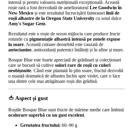
intensă și pentru valoarea nutrițională excepțională. Această
roșie rară a fost dezvoltată de amelioratorul
Lee Goodwin în
New Mexico
și este rezultatul încrucișării faimoasei
linii de
roșii albastre de la Oregon State University
cu soiul dulce
Amy's Sugar Gem
.
Rezultatul este o roșie de sezon mijlociu care produce fructe
rotunde cu
pigmentație albastră intensă pe zonele expuse
la soare
. Această culoare deosebită este cauzată de
antocianine
, antioxidanți puternici întâlniți și în afine și mure.
Bosque Blue este foarte apreciată de grădinari și colecționari
care se bucură să cultive
soiuri rare de roșii cu culori
neobișnuite
. Când este plantată în plin soare, fructul dezvoltă
o nuanță dramatică de albastru închis spre violet, care o face
una dintre cele mai atrăgătoare roșii din grădină.
🍅 Aspect și gust
Roșiile Bosque Blue sunt fructe de mărime medie care îmbină
ocolorare superbă cu un gust excelent
.
Greutatea fructului:
60–90 g