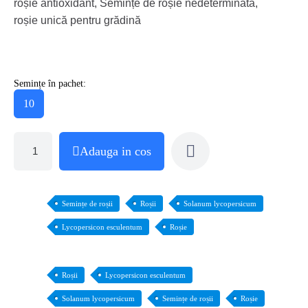
roșie antioxidant, Semințe de roșie nedeterminată,
roșie unică pentru grădină
Semințe în pachet:
10
Adauga in cos
Semințe de roșii
Roșii
Solanum lycopersicum
Lycopersicon esculentum
Roșie
Roșii
Lycopersicon esculentum
Solanum lycopersicum
Semințe de roșii
Roșie