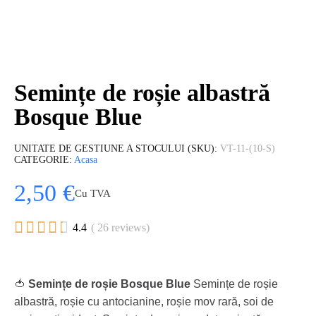
Semințe de roșie albastră
Bosque Blue
UNITATE DE GESTIUNE A STOCULUI (SKU)
VT-11-(10-S)
CATEGORIE
Acasa
2,50 €
Cu TVA





4.4
( 26 reviews)
🍅
Semințe de roșie Bosque Blue
Semințe de roșie
albastră, roșie cu antocianine, roșie mov rară, soi de