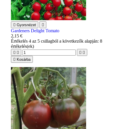

Gyorsnézet

Gardeners Delight Tomato
2,15 €
Értékelés
4
az 5 csillagból a következők alapján:
8
értékelés(ek)





Kosárba