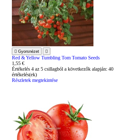

Gyorsnézet

Red & Yellow Tumbling Tom Tomato Seeds
1,55 €
Értékelés
4
az 5 csillagból a következők alapján:
40
értékelés(ek)
Részletek megtekintése