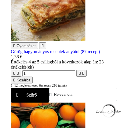

Gyorsnézet

Görög hagyományos receptek anyától (87 recept)
1,38 €
Értékelés
4
az 5 csillagból a következők alapján:
23
értékelés(ek)





Kosárba
1–12 megjelenítése / összesen 210 termék
Szűrő
favorite_border
favorite_border
favorite_border
favorite_border
favorite_border
favorite_border
favorite_border
favorite_border
favorite_border
favorite_border
favorite_border
favorite_border