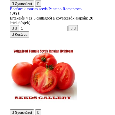

Gyorsnézet

Beefsteak tomato seeds Pantano Romanesco
1,95 €
Értékelés
4
az 5 csillagból a következők alapján:
20
értékelés(ek)





Kosárba

Gyorsnézet
