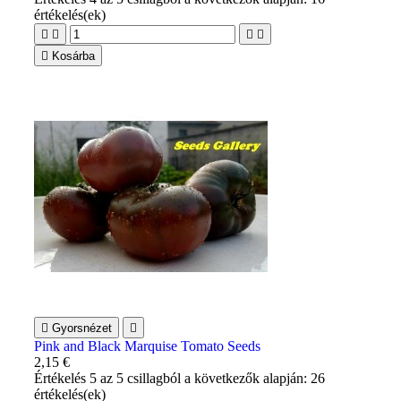
értékelés(ek)





Kosárba

Gyorsnézet

Pink and Black Marquise Tomato Seeds
2,15 €
Értékelés
5
az 5 csillagból a következők alapján:
26
értékelés(ek)