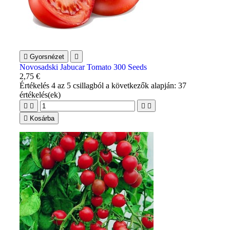

Gyorsnézet

Novosadski Jabucar Tomato 300 Seeds
2,75 €
Értékelés
4
az 5 csillagból a következők alapján:
37
értékelés(ek)





Kosárba