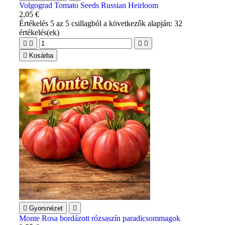
Volgograd Tomato Seeds Russian Heirloom
2,05 €
Értékelés
5
az 5 csillagból a következők alapján:
32
értékelés(ek)





Kosárba

Gyorsnézet

Monte Rosa bordázott rózsaszín paradicsommagok