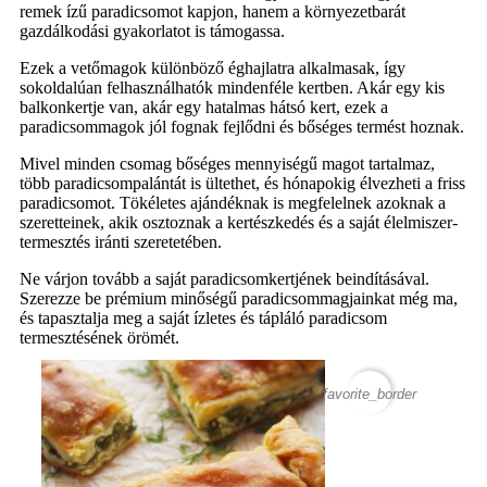
remek ízű paradicsomot kapjon, hanem a környezetbarát
gazdálkodási gyakorlatot is támogassa.
Ezek a vetőmagok különböző éghajlatra alkalmasak, így
sokoldalúan felhasználhatók mindenféle kertben. Akár egy kis
balkonkertje van, akár egy hatalmas hátsó kert, ezek a
paradicsommagok jól fognak fejlődni és bőséges termést hoznak.
Mivel minden csomag bőséges mennyiségű magot tartalmaz,
több paradicsompalántát is ültethet, és hónapokig élvezheti a friss
paradicsomot. Tökéletes ajándéknak is megfelelnek azoknak a
szeretteinek, akik osztoznak a kertészkedés és a saját élelmiszer-
termesztés iránti szeretetében.
Ne várjon tovább a saját paradicsomkertjének beindításával.
Szerezze be prémium minőségű paradicsommagjainkat még ma,
és tapasztalja meg a saját ízletes és tápláló paradicsom
termesztésének örömét.
favorite_border