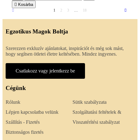

Kosárba
1
2
3
…
18
Egzotikus Magok Boltja
Szerezzen exkluzív ajánlatokat, inspirációt és még sok mást,
hogy segítsen ötletei életre keltésében. Mindez ingyenes.
Csatlakozz vagy jelentkezz be
Cégünk
Rólunk
Sütik szabályzata
Lépjen kapcsolatba velünk
Szolgáltatási feltételek &
Szállítás - Fizetés
Visszatérítési szabályzat
Biztonságos fizetés