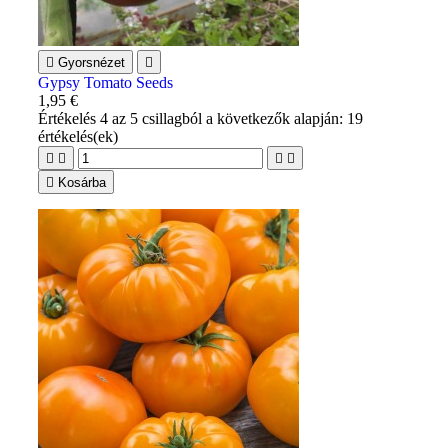

Gyorsnézet

Gypsy Tomato Seeds
1,95 €
Értékelés
4
az 5 csillagból a következők alapján:
19
értékelés(ek)





Kosárba