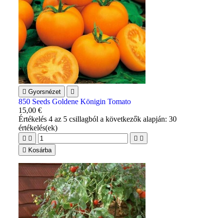

Gyorsnézet

850 Seeds Goldene Königin Tomato
15,00 €
Értékelés
4
az 5 csillagból a következők alapján:
30
értékelés(ek)





Kosárba