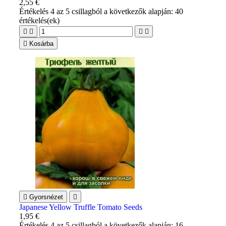
2,55 €
Értékelés
4
az 5 csillagból a következők alapján:
40
értékelés(ek)





Kosárba

Gyorsnézet

Japanese Yellow Truffle Tomato Seeds
1,95 €
Értékelés
4
az 5 csillagból a következők alapján:
16