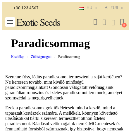
HU
€
EUR
+00 123 4567
Exotic Seeds
Paradicsommag
Kezdőlap
Zöldségmagok
Paradicsommag
Szeretne friss, lédús paradicsomot termeszteni a saját kertjében?
Ne keressen tovább, mint kiváló minőségű
paradicsommagjainkat! Gondosan válogatott vetőmagjaink
garantáltan robusztus és ízletes paradicsomot teremnek, amelyet
szomszédai is megirigyelhetnek.
Ezek a paradicsommagok tökéletesek mind a kezdő, mind a
tapasztalt kertészek számára. A mellékelt, könnyen követhető
utasításokkal bárki sikeresen termeszthet otthon ízletes
paradicsomot. Ráadásul vetőmagjaink nem GMO-mentesek és
fenntartható forrásból származnak, így biztosítva, hogy nemcsak