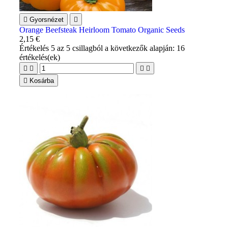

Gyorsnézet

Orange Beefsteak Heirloom Tomato Organic Seeds
2,15 €
Értékelés
5
az 5 csillagból a következők alapján:
16
értékelés(ek)





Kosárba