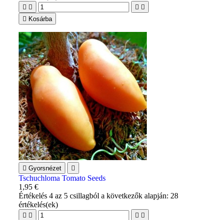





Kosárba

Gyorsnézet

Tschuchloma Tomato Seeds
1,95 €
Értékelés
4
az 5 csillagból a következők alapján:
28
értékelés(ek)



