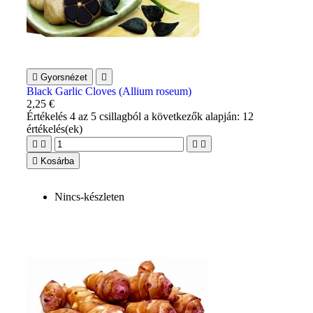

Gyorsnézet

Black Garlic Cloves (Allium roseum)
2,25 €
Értékelés
4
az 5 csillagból a következők alapján:
12
értékelés(ek)





Kosárba
Nincs-készleten