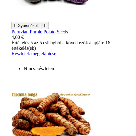

Gyorsnézet

Peruvian Purple Potato Seeds
4,00 €
Értékelés
5
az 5 csillagból a következők alapján:
16
értékelés(ek)
Részletek megtekintése
Nincs-készleten