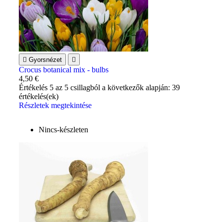

Gyorsnézet

Crocus botanical mix - bulbs
4,50 €
Értékelés
5
az 5 csillagból a következők alapján:
39
értékelés(ek)
Részletek megtekintése
Nincs-készleten