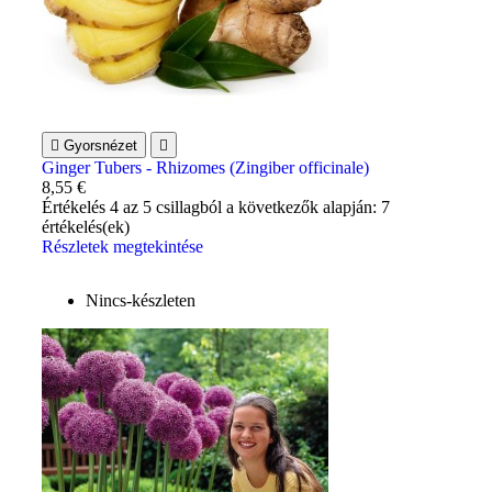

Gyorsnézet

Ginger Tubers - Rhizomes (Zingiber officinale)
8,55 €
Értékelés
4
az 5 csillagból a következők alapján:
7
értékelés(ek)
Részletek megtekintése
Nincs-készleten