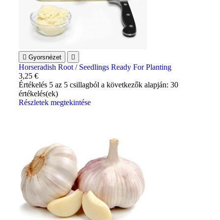

Gyorsnézet

Horseradish Root / Seedlings Ready For Planting
3,25 €
Értékelés
5
az 5 csillagból a következők alapján:
30
értékelés(ek)
Részletek megtekintése