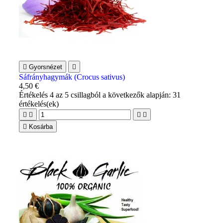

Gyorsnézet

Sáfrányhagymák (Crocus sativus)
4,50 €
Értékelés
4
az 5 csillagból a következők alapján:
31
értékelés(ek)





Kosárba