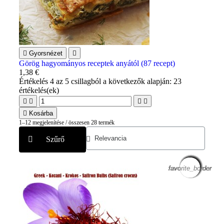

Gyorsnézet

Görög hagyományos receptek anyától (87 recept)
1,38 €
Értékelés
4
az 5 csillagból a következők alapján:
23
értékelés(ek)





Kosárba
1–12 megjelenítése / összesen 28 termék
Szűrő
favorite_border
favorite_border
favorite_border
favorite_border
favorite_border
favorite_border
favorite_border
favorite_border
favorite_border
favorite_border
favorite_border
favorite_border