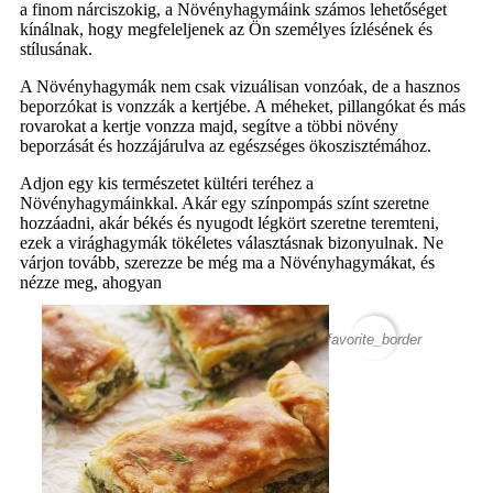
a finom nárciszokig, a Növényhagymáink számos lehetőséget
kínálnak, hogy megfeleljenek az Ön személyes ízlésének és
stílusának.
A Növényhagymák nem csak vizuálisan vonzóak, de a hasznos
beporzókat is vonzzák a kertjébe. A méheket, pillangókat és más
rovarokat a kertje vonzza majd, segítve a többi növény
beporzását és hozzájárulva az egészséges ökoszisztémához.
Adjon egy kis természetet kültéri teréhez a
Növényhagymáinkkal. Akár egy színpompás színt szeretne
hozzáadni, akár békés és nyugodt légkört szeretne teremteni,
ezek a virághagymák tökéletes választásnak bizonyulnak. Ne
várjon tovább, szerezze be még ma a Növényhagymákat, és
nézze meg, ahogyan
favorite_border