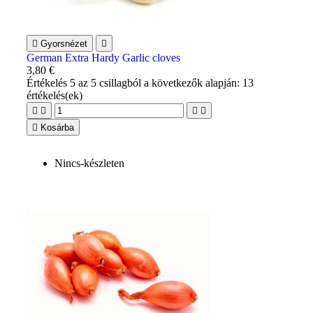

Gyorsnézet

German Extra Hardy Garlic cloves
3,80 €
Értékelés
5
az 5 csillagból a következők alapján:
13
értékelés(ek)





Kosárba
Nincs-készleten