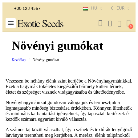
HU
€
EUR
+00 123 4567
Exotic Seeds
Növényi gumókat
Kezdőlap
Növényi gumókat
Vezessen be néhány élénk színt kertjébe a Növényhagymáinkkal.
Ezek a hagymák tökéletes kiegészítői bármely kültéri térnek,
életet és szépséget visznek virágágyásaiba és ültetőedényeibe.
Növényhagymáinkat gondosan válogatjuk és termesztjük a
legmagasabb minőség biztosítása érdekében. Könnyen ültethetők
és minimális karbantartást igényelnek, így tapasztalt kertészek és
kezdők számára egyaránt kiváló választás.
A számos faj közül választhat, így a színek és textúrák lenyűgöző
látványát teremtheti meg kertjében. A merész, élénk tulipánoktól