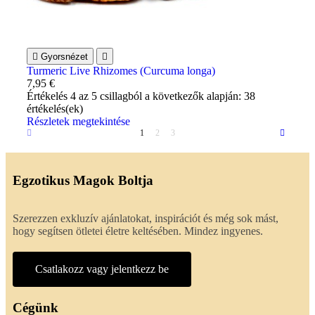

Gyorsnézet

Turmeric Live Rhizomes (Curcuma longa)
7,95 €
Értékelés
4
az 5 csillagból a következők alapján:
38
értékelés(ek)
Részletek megtekintése
1
2
3
Egzotikus Magok Boltja
Szerezzen exkluzív ajánlatokat, inspirációt és még sok mást,
hogy segítsen ötletei életre keltésében. Mindez ingyenes.
Csatlakozz vagy jelentkezz be
Cégünk