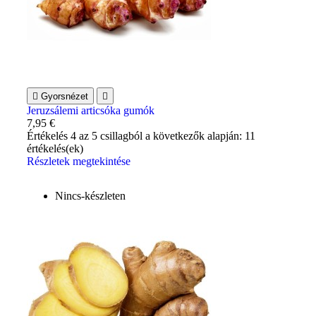

Gyorsnézet

Jeruzsálemi articsóka gumók
7,95 €
Értékelés
4
az 5 csillagból a következők alapján:
11
értékelés(ek)
Részletek megtekintése
Nincs-készleten