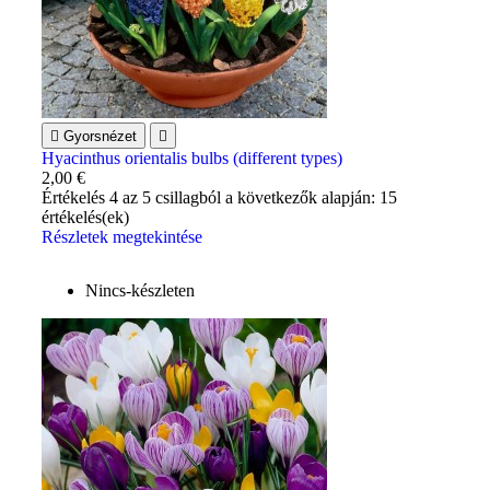

Gyorsnézet

Hyacinthus orientalis bulbs (different types)
2,00 €
Értékelés
4
az 5 csillagból a következők alapján:
15
értékelés(ek)
Részletek megtekintése
Nincs-készleten