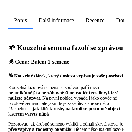
Popis
Další informace
Recenze
Doruče
🌱
Kouzelná semena fazolí se zprávou
💰
Cena: Balení 1 semene
🎁
Kouzelný dárek, který doslova vypěstuje vaše poselství
Kouzelná fazolová semena se zprávou patří mezi
nejunikátnější a nejzábavnější netradiční rostliny, které
můžete pěstovat
. Na první pohled vypadají jako obyčejné
fazolové semeno, ale jakmile je zasadíte, stane se něco
úžasného —
jak klíček roste, na fazoli se postupně objeví
laserem vyrytý nápis
.
Pozorovat, jak drobné semeno vyklíčí a odhalí skrytá slova, je
překvapivý a radostný okamžik
. Během několika dní fazole