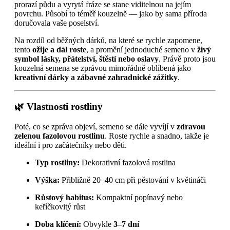
prorazí půdu a vyrytá fráze se stane viditelnou na jejím
povrchu. Působí to téměř kouzelně — jako by sama příroda
doručovala vaše poselství.
Na rozdíl od běžných dárků, na které se rychle zapomene,
tento
ožije a dál roste
, a promění jednoduché semeno v
živý
symbol lásky, přátelství, štěstí nebo oslavy
. Právě proto jsou
kouzelná semena se zprávou mimořádně oblíbená jako
kreativní dárky a zábavné zahradnické zážitky
.
🌿 Vlastnosti rostliny
Poté, co se zpráva objeví, semeno se dále vyvíjí v
zdravou
zelenou fazolovou rostlinu
. Roste rychle a snadno, takže je
ideální i pro začátečníky nebo děti.
Typ rostliny:
Dekorativní fazolová rostlina
Výška:
Přibližně 20–40 cm při pěstování v květináči
Růstový habitus:
Kompaktní popínavý nebo
keříčkovitý růst
Doba klíčení:
Obvykle
3–7 dní