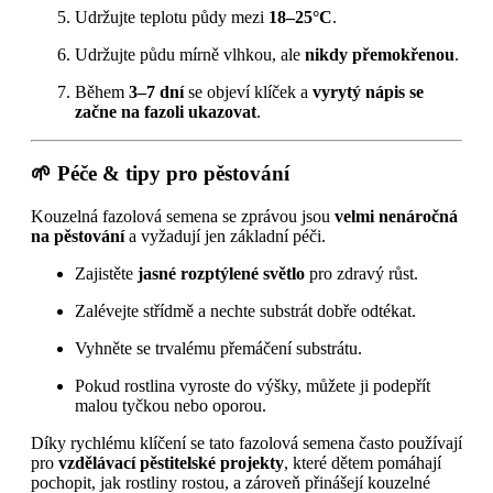
Udržujte teplotu půdy mezi
18–25°C
.
Udržujte půdu mírně vlhkou, ale
nikdy přemokřenou
.
Během
3–7 dní
se objeví klíček a
vyrytý nápis se
začne na fazoli ukazovat
.
🌱 Péče & tipy pro pěstování
Kouzelná fazolová semena se zprávou jsou
velmi nenáročná
na pěstování
a vyžadují jen základní péči.
Zajistěte
jasné rozptýlené světlo
pro zdravý růst.
Zalévejte střídmě a nechte substrát dobře odtékat.
Vyhněte se trvalému přemáčení substrátu.
Pokud rostlina vyroste do výšky, můžete ji podepřít
malou tyčkou nebo oporou.
Díky rychlému klíčení se tato fazolová semena často používají
pro
vzdělávací pěstitelské projekty
, které dětem pomáhají
pochopit, jak rostliny rostou, a zároveň přinášejí kouzelné