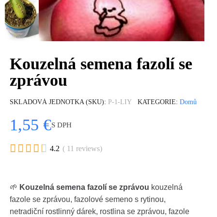
Kouzelná semena fazolí se
zprávou
SKLADOVÁ JEDNOTKA (SKU)
P-1-LIY
KATEGORIE
Domů
1,55 €
S DPH





4.2
( 11 reviews)
🌱
Kouzelná semena fazolí se zprávou
kouzelná
fazole se zprávou, fazolové semeno s rytinou,
netradiční rostlinný dárek, rostlina se zprávou, fazole