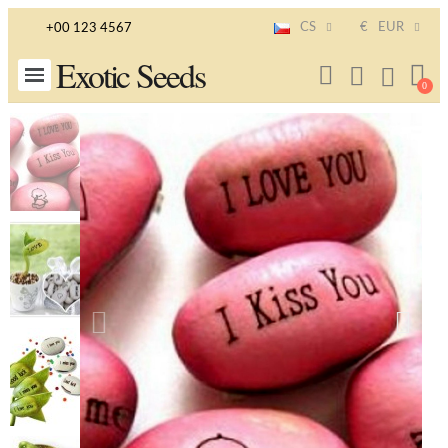
CS
€
EUR
+00 123 4567
Exotic Seeds