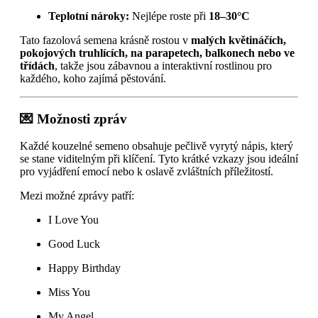
Teplotní nároky:
Nejlépe roste při
18–30°C
Tato fazolová semena krásně rostou v
malých květináčích,
pokojových truhlících, na parapetech, balkonech nebo ve
třídách
, takže jsou zábavnou a interaktivní rostlinou pro
každého, koho zajímá pěstování.
💌 Možnosti zpráv
Každé kouzelné semeno obsahuje pečlivě vyrytý nápis, který
se stane viditelným při klíčení. Tyto krátké vzkazy jsou ideální
pro vyjádření emocí nebo k oslavě zvláštních příležitostí.
Mezi možné zprávy patří:
I Love You
Good Luck
Happy Birthday
Miss You
My Angel