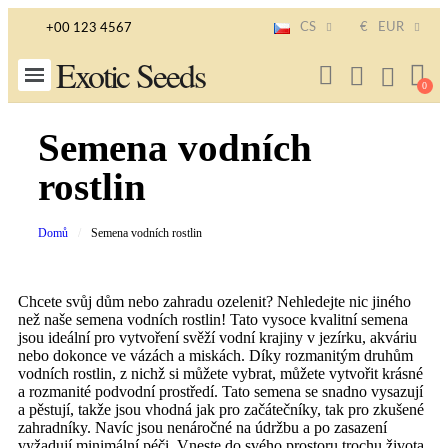
CS
€
EUR
+00 123 4567
Exotic Seeds
Semena vodních
rostlin
Domů
Semena vodních rostlin
Chcete svůj dům nebo zahradu ozelenit? Nehledejte nic jiného
než naše semena vodních rostlin! Tato vysoce kvalitní semena
jsou ideální pro vytvoření svěží vodní krajiny v jezírku, akváriu
nebo dokonce ve vázách a miskách. Díky rozmanitým druhům
vodních rostlin, z nichž si můžete vybrat, můžete vytvořit krásné
a rozmanité podvodní prostředí. Tato semena se snadno vysazují
a pěstují, takže jsou vhodná jak pro začátečníky, tak pro zkušené
zahradníky. Navíc jsou nenáročné na údržbu a po zasazení
vyžadují minimální péči. Vneste do svého prostoru trochu života