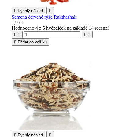

Rychlý náhled

Semena červené rýže Rakthashali
1,95 €
Hodnoceno
4
z 5 hvězdiček na základě
14
recenzí





Přidat do košíku

Rychlý náhled
