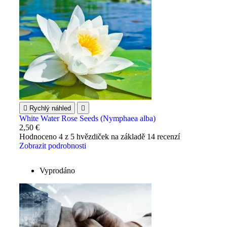

Rychlý náhled

White Water Rose Seeds (Nymphaea alba)
2,50 €
Hodnoceno
4
z 5 hvězdiček na základě
14
recenzí
Zobrazit podrobnosti
Vyprodáno