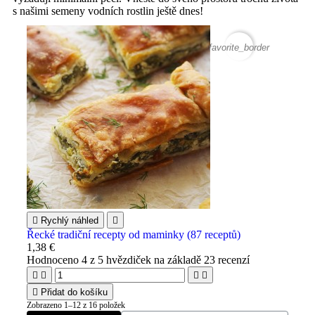
s našimi semeny vodních rostlin ještě dnes!
favorite_border

Rychlý náhled

Řecké tradiční recepty od maminky (87 receptů)
1,38 €
Hodnoceno
4
z 5 hvězdiček na základě
23
recenzí





Přidat do košíku
Zobrazeno 1–12 z 16 položek