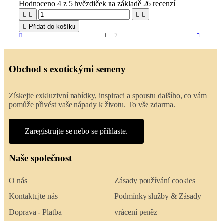
Hodnoceno
4
z 5 hvězdiček na základě
26
recenzí





Přidat do košíku
1
2
Obchod s exotickými semeny
Získejte exkluzivní nabídky, inspiraci a spoustu dalšího, co vám
pomůže přivést vaše nápady k životu. To vše zdarma.
Zaregistrujte se nebo se přihlaste.
Naše společnost
O nás
Zásady používání cookies
Kontaktujte nás
Podmínky služby & Zásady
Doprava - Platba
vrácení peněz