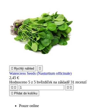

Rychlý náhled

Watercress Seeds (Nasturtium officinale)
2,45 €
Hodnoceno
5
z 5 hvězdiček na základě
31
recenzí





Přidat do košíku
Pouze online