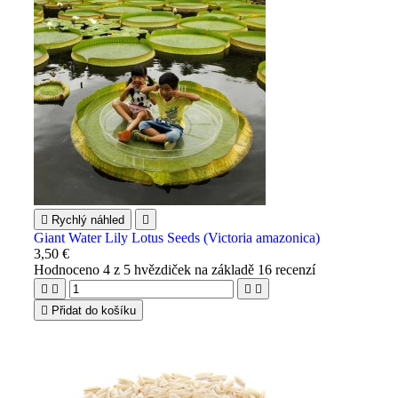

Rychlý náhled

Giant Water Lily Lotus Seeds (Victoria amazonica)
3,50 €
Hodnoceno
4
z 5 hvězdiček na základě
16
recenzí





Přidat do košíku