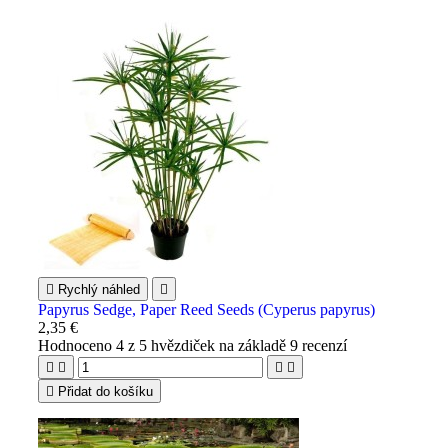

Rychlý náhled

Papyrus Sedge, Paper Reed Seeds (Cyperus papyrus)
2,35 €
Hodnoceno
4
z 5 hvězdiček na základě
9
recenzí





Přidat do košíku