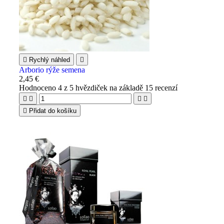

Rychlý náhled

Arborio rýže semena
2,45 €
Hodnoceno
4
z 5 hvězdiček na základě
15
recenzí





Přidat do košíku