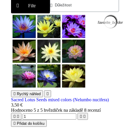
Filtr
favorite_border
favorite_border
favorite_border
favorite_border
favorite_border
favorite_border
favorite_border
favorite_border
favorite_border
favorite_border
favorite_border
favorite_border

Rychlý náhled

Sacred Lotus Seeds mixed colors (Nelumbo nucifera)
3,50 €
Hodnoceno
5
z 5 hvězdiček na základě
8
recenzí





Přidat do košíku