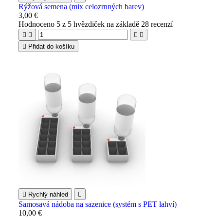
Rýžová semena (mix celozrnných barev)
3,00 €
Hodnoceno
5
z 5 hvězdiček na základě
28
recenzí





Přidat do košíku

Rychlý náhled

Samosavá nádoba na sazenice (systém s PET lahví)
10,00 €