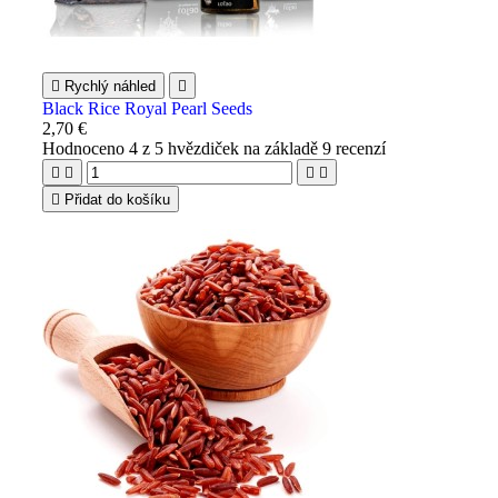

Rychlý náhled

Black Rice Royal Pearl Seeds
2,70 €
Hodnoceno
4
z 5 hvězdiček na základě
9
recenzí





Přidat do košíku