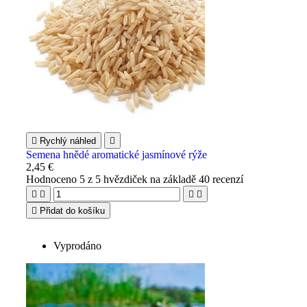

Rychlý náhled

Semena hnědé aromatické jasmínové rýže
2,45 €
Hodnoceno
5
z 5 hvězdiček na základě
40
recenzí





Přidat do košíku
Vyprodáno