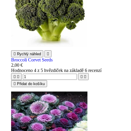

Rychlý náhled

Broccoli Corvet Seeds
2,00 €
Hodnoceno
4
z 5 hvězdiček na základě
6
recenzí





Přidat do košíku