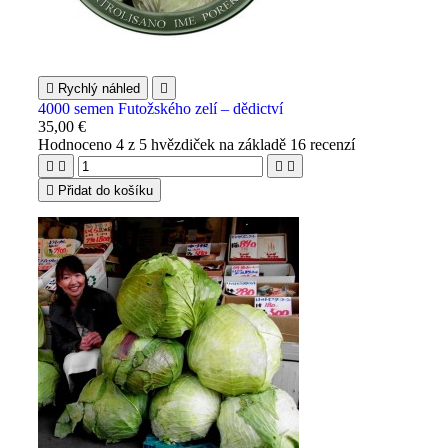

Rychlý náhled

4000 semen Futožského zelí – dědictví
35,00 €
Hodnoceno
4
z 5 hvězdiček na základě
16
recenzí





Přidat do košíku