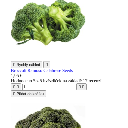

Rychlý náhled

Broccoli Ramoso Calabrese Seeds
1,95 €
Hodnoceno
5
z 5 hvězdiček na základě
17
recenzí





Přidat do košíku