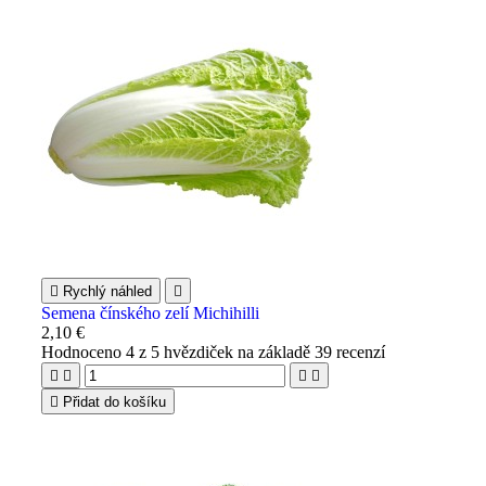

Rychlý náhled

Semena čínského zelí Michihilli
2,10 €
Hodnoceno
4
z 5 hvězdiček na základě
39
recenzí





Přidat do košíku