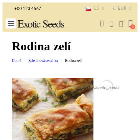
CS
€
EUR
+00 123 4567
Exotic Seeds
Rodina zelí
Domů
Zeleninová semínka
Rodina zelí
favorite_border