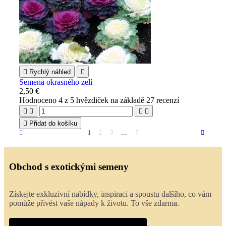

Rychlý náhled

Semena okrasného zelí
2,50 €
Hodnoceno
4
z 5 hvězdiček na základě
27
recenzí





Přidat do košíku
1
2
3
…
7
Obchod s exotickými semeny
Získejte exkluzivní nabídky, inspiraci a spoustu dalšího, co vám
pomůže přivést vaše nápady k životu. To vše zdarma.