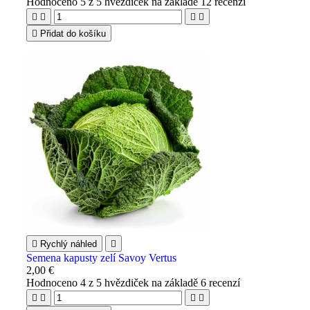
Hodnoceno
5
z 5 hvězdiček na základě
12
recenzí





Přidat do košíku

Rychlý náhled

Semena kapusty zelí Savoy Vertus
2,00 €
Hodnoceno
4
z 5 hvězdiček na základě
6
recenzí



