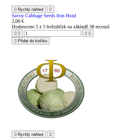

Rychlý náhled

Savoy Cabbage Seeds Iron Head
2,00 €
Hodnoceno
5
z 5 hvězdiček na základě
38
recenzí





Přidat do košíku

Rychlý náhled
