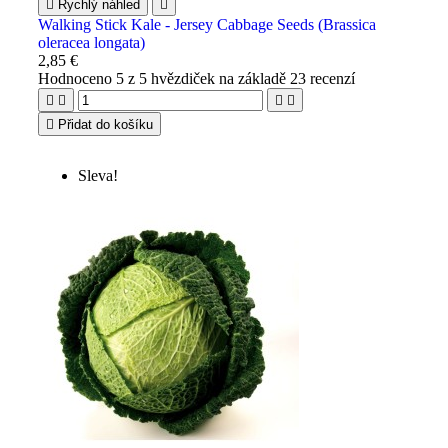

Rychlý náhled

Walking Stick Kale - Jersey Cabbage Seeds (Brassica
oleracea longata)
2,85 €
Hodnoceno
5
z 5 hvězdiček na základě
23
recenzí





Přidat do košíku
Sleva!