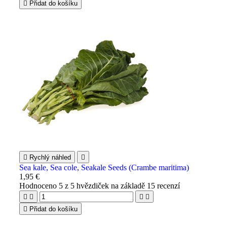

Přidat do košíku

Rychlý náhled

Sea kale, Sea cole, Seakale Seeds (Crambe maritima)
1,95 €
Hodnoceno
5
z 5 hvězdiček na základě
15
recenzí





Přidat do košíku