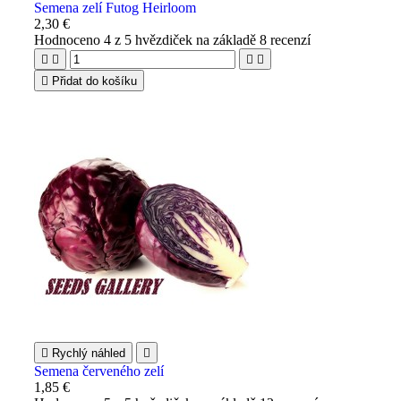
Semena zelí Futog Heirloom
2,30 €
Hodnoceno
4
z 5 hvězdiček na základě
8
recenzí





Přidat do košíku

Rychlý náhled

Semena červeného zelí
1,85 €