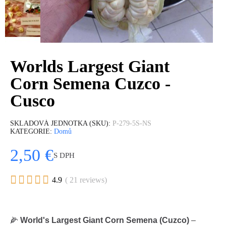
Worlds Largest Giant
Corn Semena Cuzco -
Cusco
SKLADOVÁ JEDNOTKA (SKU)
P-279-5S-NS
KATEGORIE
Domů
2,50 €
S DPH





4.9
( 21 reviews)
🌽
World's Largest Giant Corn Semena (Cuzco)
–