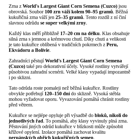
Zrna z
World's Largest Giant Corn Semena (Cuzco)
jsou
obrovská. Soubor
100 zrn váží kolem 90–95 gramů
. Běžná
kukuřičná zrna váží jen
25–35 gramů
. Tento rozdíl z ní činí
slavnou odrůdu
se super velkými zrny
.
Každý klas měří přibližně
17–20 cm na délku
. Klas obsahuje
silná zrna s jemnou a krémovou chutí. Díky chuti a velikosti
je tato kukuřice oblíbená v tradičních pokrmech z
Peru,
Ekvádoru a Bolívie
.
Zahradníci pěstují
World's Largest Giant Corn Semena
(Cuzco)
také pro dekorativní účely. Vysoké rostliny vytvářejí
působivou zahradní scenérii. Velké klasy vypadají impozantně
i po sklizni.
Tato odrůda roste pomaleji než běžná kukuřice. Rostliny
obvykle potřebují
120–150 dní
do sklizně. Vysoká stébla
mohou vyžadovat oporu. Vyvazování pomáhá chránit rostliny
před větrem.
Kukuřice se nejlépe opyluje při výsadbě do
bloků, nikoli do
jednotlivých řad
. To pomáhá, aby klasy vyvinuly plná zrna.
Pěstování jiných odrůd kukuřice v blízkosti může způsobit
křížové opylení. Izolace pomáhá zachovat kvalitu
peruánských obřích kukuřičných semen
.