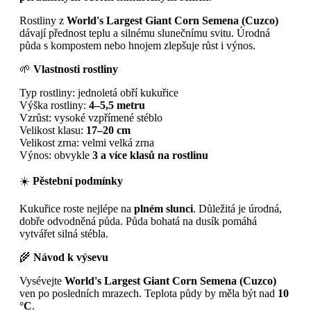
Rostliny z
World's Largest Giant Corn Semena (Cuzco)
dávají přednost teplu a silnému slunečnímu svitu. Úrodná
půda s kompostem nebo hnojem zlepšuje růst i výnos.
🌱
Vlastnosti rostliny
Typ rostliny: jednoletá obří kukuřice
Výška rostliny:
4–5,5 metru
Vzrůst: vysoké vzpřímené stéblo
Velikost klasu:
17–20 cm
Velikost zrna: velmi velká zrna
Výnos: obvykle
3 a více klasů na rostlinu
☀️
Pěstební podmínky
Kukuřice roste nejlépe na
plném slunci
. Důležitá je úrodná,
dobře odvodněná půda. Půda bohatá na dusík pomáhá
vytvářet silná stébla.
🌾
Návod k výsevu
Vysévejte
World's Largest Giant Corn Semena (Cuzco)
ven po posledních mrazech. Teplota půdy by měla být nad
10
°C
.