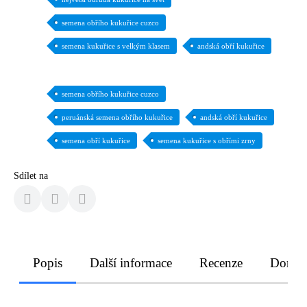
semena obřího kukuřice cuzco
semena kukuřice s velkým klasem
andská obří kukuřice
semena obřího kukuřice cuzco
peruánská semena obřího kukuřice
andská obří kukuřice
semena obří kukuřice
semena kukuřice s obřími zrny
Sdílet na
Popis
Další informace
Recenze
Doruče