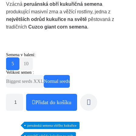
Vzácná
peruánská obří kukuřičná semena
produkující masivní zrna a věžící rostliny, jedna z
největších odrůd kukuřice na světě
pěstovaná z
tradičních
Cuzco giant corn semena
.
Semena v balení:
5
10
Velikost semen :
Biggest seeds XXL
Normal seeds
Přidat do košíku
peruánská semena obřího kukuřice
největší odrůda kukuřice na svět