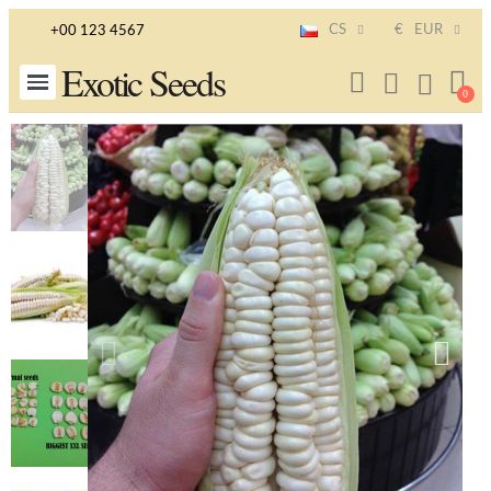
CS
€
EUR
+00 123 4567
Exotic Seeds