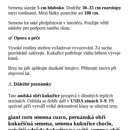
Semena sázejte
5 cm hluboko
. Dodržte
30–35 cm rozestupy
mezi rostlinami. Mezi řádky ponechte asi
100 cm
.
Semena lze také předpěstovat v interiéru. Použijte větší
nádoby pro podporu raného růstu.
🌿
Opora a péče
Vysoké rostliny mohou vyžadovat vyvazování. Za sucha
pravidelně zalévejte. Kukuřice potřebuje vláhu během vývoje
klasů.
Brzy na jaře aplikujte dusíkaté hnojivo. Přihnojte znovu při
objevení lat.
⚠️
Důležité poznámky
Tato
andská obří kukuřice
prospívá v dlouhých teplých
sezónách. Odrůda se dobře daří v
USDA zónách 3–9
. Při
správné péči vytváří velké dekorativní klasy se silnými zrny.
giant corn semena cuzco, peruánská obří
kukuřičná semena, semena kukuřice choclo,
největší odrůda kukuřice na světě, semena obří