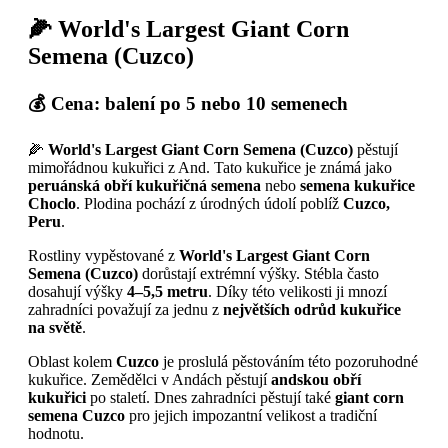
🌽 World's Largest Giant Corn
Semena (Cuzco)
💰 Cena: balení po 5 nebo 10 semenech
🌽
World's Largest Giant Corn Semena (Cuzco)
pěstují
mimořádnou kukuřici z And. Tato kukuřice je známá jako
peruánská obří kukuřičná semena
nebo
semena kukuřice
Choclo
. Plodina pochází z úrodných údolí poblíž
Cuzco,
Peru
.
Rostliny vypěstované z
World's Largest Giant Corn
Semena (Cuzco)
dorůstají extrémní výšky. Stébla často
dosahují výšky
4–5,5 metru
. Díky této velikosti ji mnozí
zahradníci považují za jednu z
největších odrůd kukuřice
na světě
.
Oblast kolem
Cuzco
je proslulá pěstováním této pozoruhodné
kukuřice. Zemědělci v Andách pěstují
andskou obří
kukuřici
po staletí. Dnes zahradníci pěstují také
giant corn
semena Cuzco
pro jejich impozantní velikost a tradiční
hodnotu.