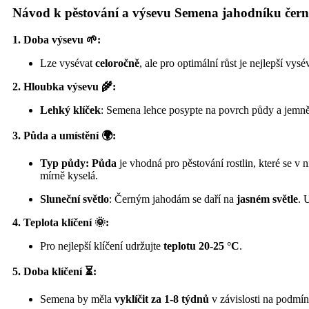
Návod k pěstování a výsevu Semena jahodníku černé
1. Doba výsevu 🌱:
Lze vysévat
celoročně
, ale pro optimální růst je nejlepší vysé
2. Hloubka výsevu 🌾:
Lehký klíček
: Semena lehce posypte na povrch půdy a jemně p
3. Půda a umístění 🌍:
Typ půdy: Půda
je vhodná pro pěstování rostlin, které se v
mírně kyselá.
Sluneční světlo
: Černým jahodám se daří na
jasném světle
. 
4. Teplota klíčení 🌞:
Pro nejlepší klíčení udržujte
teplotu 20-25 °C
.
5. Doba klíčení ⏳:
Semena by měla
vyklíčit za 1-8 týdnů
v závislosti na podmí