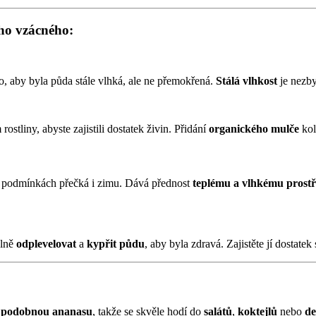
ho vzácného:
to, aby byla půda stále vlhká, ale ne přemokřená.
Stálá vlhkost
je nezby
rostliny, abyste zajistili dostatek živin. Přidání
organického mulče
kol
h podmínkách přečká i zimu. Dává přednost
teplému a vlhkému prostř
elně
odplevelovat
a
kypřit půdu
, aby byla zdravá. Zajistěte jí dostatek
 podobnou ananasu
, takže se skvěle hodí do
salátů
,
koktejlů
nebo
de