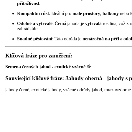
přitažlivost
.
Kompaktní růst
: Ideální pro
malé prostory
,
balkony
nebo
Odolné a vytrvalé
: Černá jahoda je
vytrvalá
rostlina, což zn
zahrádkáře.
Snadné pěstování
: Tato odrůda je
nenáročná na péči
a
odol
Klíčová fráze pro zaměření
:
Semena černých jahod - exotické vzácné
🍓
Související klíčové fráze: Jahody obecná - jahody s
jahody černé, exotické jahody, vzácné odrůdy jahod, mrazuvzdorné j