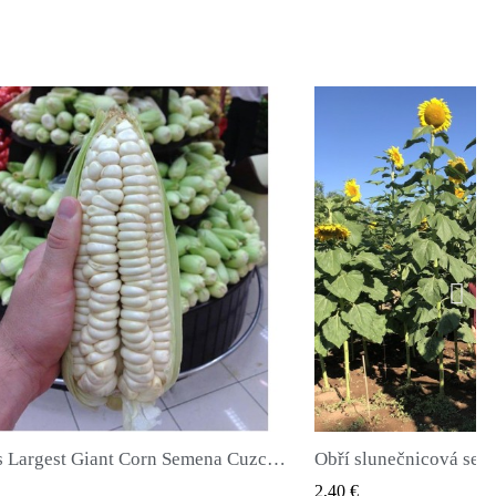
Worlds Largest Giant Corn Semena Cuzco - Cusco
RYCHLÝ NÁHLED
RYCHLÝ 
2,40 €