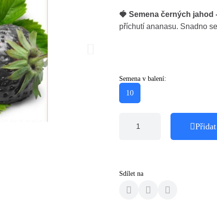
🍓 Semena černých jahod -
příchutí ananasu. Snadno se 
Semena v balení:
10
Přidat
Sdílet na