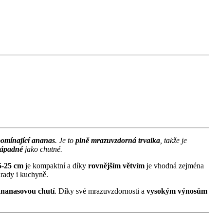
pomínající ananas
. Je to
plně mrazuvzdorná trvalka
, takže je
ápadné
jako chutné.
5-25 cm
je kompaktní a díky
rovnějším větvím
je vhodná zejména
hrady i kuchyně.
ananasovou chutí
. Díky své mrazuvzdornosti a
vysokým výnosům