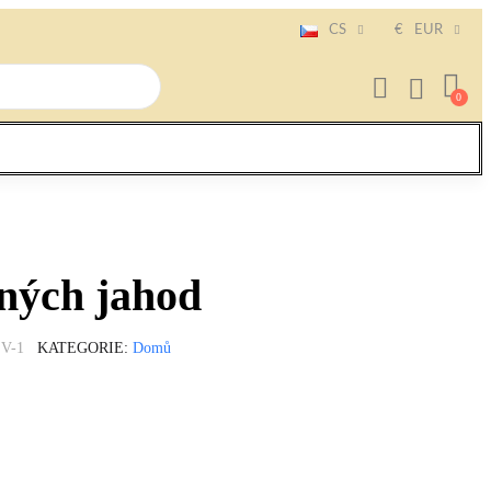
CS
€
EUR
ných jahod
V-1
KATEGORIE
Domů