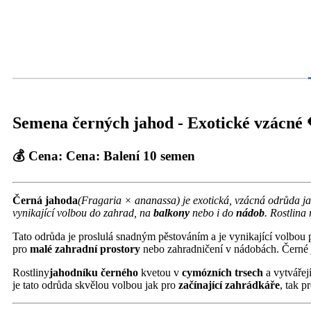
Semena černých jahod - Exotické vzácné
💰
Cena:
Cena: Balení 10 semen
Černá jahoda
(Fragaria × ananassa) je exotická, vzácná odrůda 
vynikající volbou do zahrad, na
balkony
nebo i do
nádob
. Rostlina
Tato odrůda je proslulá snadným pěstováním a je vynikající volbou
pro
malé zahradní prostory
nebo zahradničení v nádobách. Černé j
Rostliny
jahodníku černého
kvetou v
cymózních trsech
a vytvářej
je tato odrůda skvělou volbou jak pro
začínající zahrádkáře
, tak p