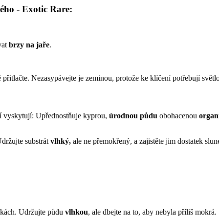
ho - Exotic Rare:
vat
brzy na jaře
.
řitlačte. Nezasypávejte je zeminou, protože ke klíčení potřebují světlo
 ní vyskytují: Upřednostňuje kyprou,
úrodnou půdu
obohacenou
organ
Udržujte substrát
vlhký,
ale ne přemokřený, a zajistěte jim dostatek slune
nkách. Udržujte půdu
vlhkou
, ale dbejte na to, aby nebyla příliš mokrá.