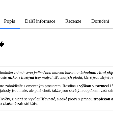
Popis
Další informace
Recenze
Doručení
🍓
jahodníku známá svou jedinečnou tmavou barvou a
lahodnou chutí při
 roste
nízko,
s
hustými trsy
malých šťavnatých plodů, které jsou stejně
n
 pro zahrádkáře s omezeným prostorem. Rostlina s
výškou v rozmezí 1
ahody jsou malé, ale plné chuti, takže jsou skvělým doplňkem vaší za
í květy, z nichž se vyvíjejí šťavnaté, sladké plody s jemnou
tropickou 
ro
zkušené zahrádkáře
.