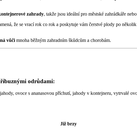
kontejnerové zahrady
, takže jsou ideální pro městské zahrádkáře nebo
amená, že se vrací rok co rok a poskytuje vám čerstvé plody po několik
ná vůči
mnoha běžným zahradním škůdcům a chorobám.
 příbuznými
odrůdami:
ahody, ovoce s ananasovou příchutí, jahody v kontejneru, vytrvalé ovo
Již brzy