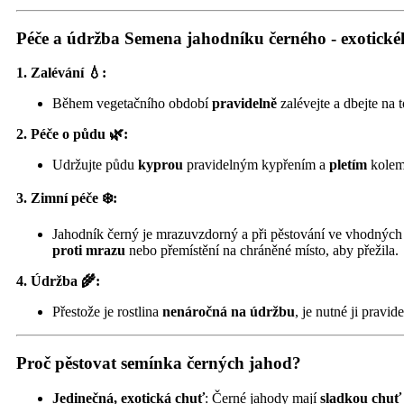
Péče a údržba Semena jahodníku černého - exotické
1. Zalévání 💧:
Během vegetačního období
pravidelně
zalévejte a dbejte na 
2. Péče o půdu 🌿:
Udržujte půdu
kyprou
pravidelným kypřením a
pletím
kolem 
3. Zimní péče ❄️:
Jahodník černý je mrazuvzdorný a při pěstování ve vhodnýc
proti mrazu
nebo přemístění na chráněné místo, aby přežila.
4. Údržba 🌾:
Přestože je rostlina
nenáročná na údržbu
, je nutné ji pravid
Proč pěstovat semínka černých jahod?
Jedinečná, exotická chuť
: Černé jahody mají
sladkou chuť