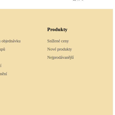
Produkty
u objednávku
Snížené ceny
upů
Nové produkty
Nejprodávanější
í
nění