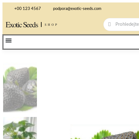
+00 123 4567
podpora@exotic-seeds.com
Exotic Seeds
SHOP