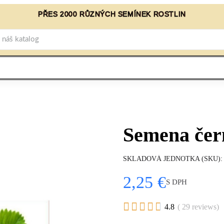
PŘES 2000 RŮZNÝCH SEMÍNEK ROSTLIN
Semena čer
SKLADOVÁ JEDNOTKA (SKU)
2,25 €
S DPH





4.8
( 29 reviews)