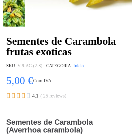
Sementes de Carambola
frutas exoticas
SKU
V-9-AC-(2-S)
CATEGORIA
Início
5,00 €
Com IVA





4.1
( 25 reviews)
Sementes de Carambola
(Averrhoa carambola)