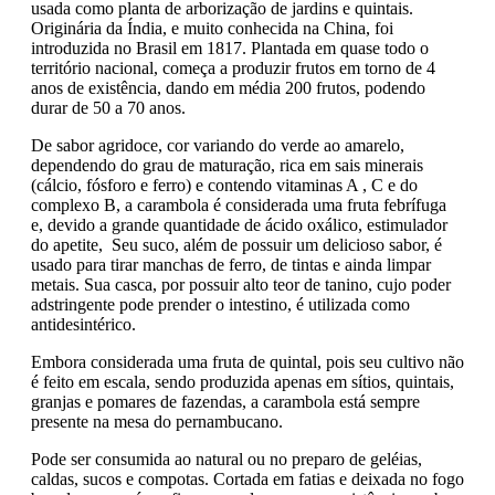
usada como planta de arborização de jardins e quintais.
Originária da Índia, e muito conhecida na China, foi
introduzida no Brasil em 1817. Plantada em quase todo o
território nacional, começa a produzir frutos em torno de 4
anos de existência, dando em média 200 frutos, podendo
durar de 50 a 70 anos.
De sabor agridoce, cor variando do verde ao amarelo,
dependendo do grau de maturação, rica em sais minerais
(cálcio, fósforo e ferro) e contendo vitaminas A , C e do
complexo B, a carambola é considerada uma fruta febrífuga
e, devido a grande quantidade de ácido oxálico, estimulador
do apetite, Seu suco, além de possuir um delicioso sabor, é
usado para tirar manchas de ferro, de tintas e ainda limpar
metais. Sua casca, por possuir alto teor de tanino, cujo poder
adstringente pode prender o intestino, é utilizada como
antidesintérico.
Embora considerada uma fruta de quintal, pois seu cultivo não
é feito em escala, sendo produzida apenas em sítios, quintais,
granjas e pomares de fazendas, a carambola está sempre
presente na mesa do pernambucano.
Pode ser consumida ao natural ou no preparo de geléias,
caldas, sucos e compotas. Cortada em fatias e deixada no fogo