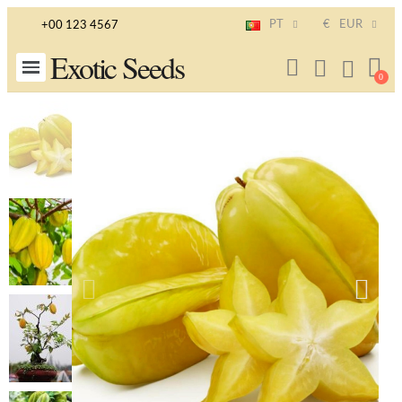
PT
€
EUR
+00 123 4567
Exotic Seeds