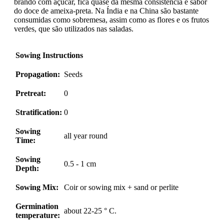
brando com açúcar, fica quase da mesma consistência e sabor
do doce de ameixa-preta. Na Índia e na China são bastante
consumidas como sobremesa, assim como as flores e os frutos
verdes, que são utilizados nas saladas.
Sowing Instructions
Propagation:
Seeds
Pretreat:
0
Stratification:
0
Sowing
all year round
Time:
Sowing
0.5 - 1 cm
Depth:
Sowing Mix:
Coir or sowing mix + sand or perlite
Germination
about 22-25 ° C.
temperature: