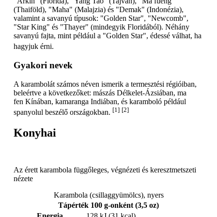
"Arkin" (Florida), "Yang Tao" (Tajvan), "Ma fueng"
(Thaiföld), "Maha" (Malajzia) és "Demak" (Indonézia),
valamint a savanyú típusok: "Golden Star", "Newcomb",
"Star King" és "Thayer" (mindegyik Floridából). Néhány
savanyú fajta, mint például a "Golden Star", édessé válhat, ha
hagyjuk érni.
Gyakori nevek
A karambolát számos néven ismerik a termesztési régióiban,
beleértve a következőket: mászás Délkelet-Ázsiában, ma
fen Kínában, kamaranga Indiában, és karamboló például
[1]
[2]
spanyolul beszélő országokban.
Konyhai
Az érett karambola függőleges, végnézeti és keresztmetszeti
nézete
Karambola (csillaggyümölcs), nyers
Tápérték 100 g-onként (3,5 oz)
Energia
128 kJ (31 kcal)