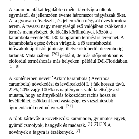
A karambolafákat legalább 6 méter távolságra ültetik
egymástól, és jellemzően évente háromszor trágyázzák őket.
A fa gyorsan növekszik, és jellemzően négy-öt éves korukra
terem. A tavaszi nagy mennyiségű eső valójában csökkenti a
termés mennyiségét, de ideális körülmények között a
karambola évente 90-180 kilogramm termést is teremhet. A
karambolafa egész évben virágzik, a fő terméshozási
időszakok áprilistól júniusig, illetve októbertől decemberig
[20]
tartanak Malajziában.
például, de más időpontokban is
előfordul terméshozás más helyeken, például Dél-Floridában.
[1]
[8]
A konténerben nevelt `Arkin' karambola ( Averrhoa
carambola) növekedési és levélreakciói L.) fák hosszú távú,
25%, 50% vagy 100%-os napfénynek való kitettsége azt
mutatta, hogy az árnyékolás fokozódott rachis hossz és
levélfelület, csökkent levélvastagság, és vízszintesebb
[21]
ágorientációt eredményezett.
A főbb kártevők a következők: karambola, gyümölcslegyek,
[1]
[7]
[20]
gyümölcsmolyok, hangyák és madarak.
A
[7]
növények a fagyra is érzékenyek.