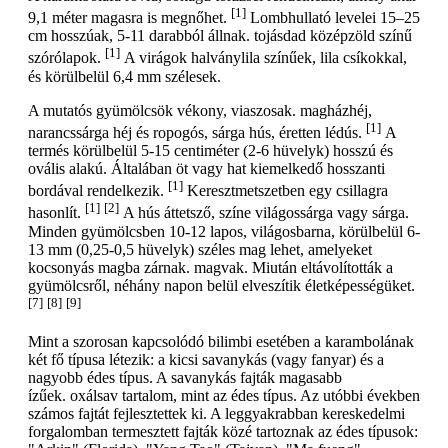
[1]
9,1 méter magasra is megnőhet.
Lombhullató levelei 15–25
cm hosszúak, 5-11 darabból állnak. tojásdad középzöld színű
[1]
szórólapok.
A virágok halványlila színűek, lila csíkokkal,
és körülbelül 6,4 mm szélesek.
A mutatós gyümölcsök vékony, viaszosak. magházhéj,
[1]
narancssárga héj és ropogós, sárga hús, éretten lédús.
A
termés körülbelül 5-15 centiméter (2-6 hüvelyk) hosszú és
ovális alakú. Általában öt vagy hat kiemelkedő hosszanti
[1]
bordával rendelkezik.
Keresztmetszetben egy csillagra
[1]
[2]
hasonlít.
A hús áttetsző, színe világossárga vagy sárga.
Minden gyümölcsben 10-12 lapos, világosbarna, körülbelül 6-
13 mm (0,25-0,5 hüvelyk) széles mag lehet, amelyeket
kocsonyás magba zárnak. magvak. Miután eltávolították a
gyümölcsről, néhány napon belül elveszítik életképességüket.
[7]
[8]
[9]
Mint a szorosan kapcsolódó bilimbi esetében a karambolának
két fő típusa létezik: a kicsi savanykás (vagy fanyar) és a
nagyobb édes típus. A savanykás fajták magasabb
ízűek. oxálsav tartalom, mint az édes típus. Az utóbbi években
számos fajtát fejlesztettek ki. A leggyakrabban kereskedelmi
forgalomban termesztett fajták közé tartoznak az édes típusok: