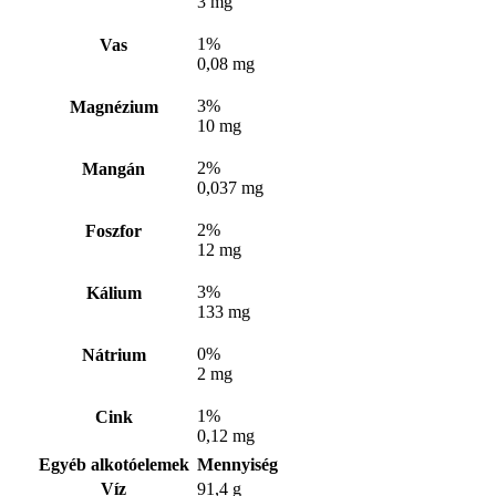
3 mg
1%
Vas
0,08 mg
3%
Magnézium
10 mg
2%
Mangán
0,037 mg
2%
Foszfor
12 mg
3%
Kálium
133 mg
0%
Nátrium
2 mg
1%
Cink
0,12 mg
Egyéb alkotóelemek
Mennyiség
Víz
91,4 g