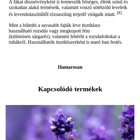
A fákat dísznövényként is termesztik bőséges, élénk színű és
szokatlan alakú terméseik, valamint vonzó sötétzöld leveleik
[8]
és levendulaszínűtől rózsaszínig terjedő virágaik miatt.
Mint a bilimbi a savasabb fajták leve tisztításra
használható rozsdás vagy megkopott fém
(különösen sárgaréz), valamint fehéríti a rozsdafoltokat a
ruhákról. Használhatók tisztítószerként is maró ban festés.
Hamarosan
Kapcsolódó termékek