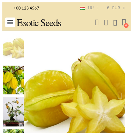
HU
€
EUR
+00 123 4567
Exotic Seeds