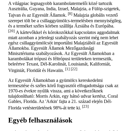
A világpiac legnagyobb karambolatermelői közé tartozik
Ausztrália, Guyana, India, Izrael, Malajzia, a Fülöp-szigetek,
[8]
Tajvan és az Egyesült Államok.
Malajzia globális vezető
szerepet tölt be a csillaggyümölcs-termelésben mennyiségileg,
és a terméket széles körben szállítja Ázsiába és Európába.
[20]
A kártevőkkel és kórokozókkal kapcsolatos aggodalmak
miatt azonban a jelenlegi szabályozás szerint még nem lehet
egész csillaggyümölcsöt importálni Malajziából az Egyesült
Államokba. Egyesült Államok Mezőgazdasági
Minisztériuma szabályozások. Az Egyesült Államokban a
karambolákat trópusi és féltrópusi területeken termesztik,
beleértve Texast, Dél-Karolinát, Louisianát, Kaliforniát,
[1]
[22]
Virginiát, Floridát és Hawaiin.
Az Egyesült Államokban a gyümölcs kereskedelmi
termesztése és széles körű fogyasztói elfogadottsága csak az
1970-es évekre nyúlik vissza, ami a következőknek
tulajdonítható: Morris Arkin, egy hátsó udvar kertész, Coral
Gables, Florida. Az 'Arkin' fajta a 21. század elején Dél-
[23]
Florida vetésterületének 98%-át tette ki.
Egyéb felhasználások