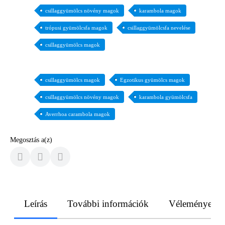
csillaggyümölcs növény magok
karambola magok
trópusi gyümölcsfa magok
csillaggyümölcsfa nevelése
csillaggyümölcs magok
csillaggyümölcs magok
Egzotikus gyümölcs magok
csillaggyümölcs növény magok
karambola gyümölcsfa
Averrhoa carambola magok
Megosztás a(z)
Leírás
További információk
Vélemények