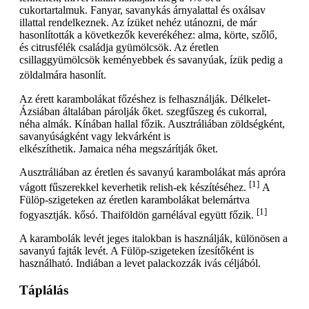
cukortartalmuk. Fanyar, savanykás árnyalattal és oxálsav
illattal rendelkeznek. Az ízüket nehéz utánozni, de már
hasonlították a következők keverékéhez: alma, körte, szőlő,
és citrusfélék családja gyümölcsök. Az éretlen
csillaggyümölcsök keményebbek és savanyúak, ízük pedig a
zöldalmára hasonlít.
Az érett karambolákat főzéshez is felhasználják. Délkelet-
Ázsiában általában párolják őket. szegfűszeg és cukorral,
néha almák. Kínában hallal főzik. Ausztráliában zöldségként,
savanyúságként vagy lekvárként is
elkészíthetik. Jamaica néha megszárítják őket.
Ausztráliában az éretlen és savanyú karambolákat más apróra
[1]
vágott fűszerekkel keverhetik relish-ek készítéséhez.
A
Fülöp-szigeteken az éretlen karambolákat belemártva
[1]
fogyasztják. kősó. Thaiföldön garnélával együtt főzik.
A karambolák levét jeges italokban is használják, különösen a
savanyú fajták levét. A Fülöp-szigeteken ízesítőként is
használható. Indiában a levet palackozzák ivás céljából.
Táplálás