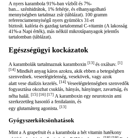
A nyers karambola 91%-ban vízből és 7%-
ban... szénhidrátok, 1% fehérje, és elhanyagolható
mennyiségben tartalmaz zsír (táblázat). 100 gramm
referenciamennyiségű nyers gyümölcs 31-et
biztosít. kalória és gazdag tartalommal C-vitamin (A lakosság
41%-a Napi érték), más nélkül mikrotápanyagok jelentős
tartalomban (táblázat).
Egészségügyi kockázatok
[13]
[1]
A karambolák tartalmaznak karamboxin
és oxálsav.
[14]
Mindkét anyag káros azokra, akik ebben a betegségben
szenvednek. veseelégtelenség, vesekövek, vagy azok
[14]
alatt vese dialízis kezelés.
Veseelégtelenségben szenvedők
fogyasztása okozhat csuklás, hányás, hányinger, zavartság, és
[15]
[16]
[17]
néha halál.
A karamboxin egy neurotoxin ami
szerkezetileg hasonló a fenilalanin, és
[13]
egy glutamáterg agonista.
Gyógyszerkölcsönhatások
Mint a A grapefruit és a karambola a hét vitamin hatékony
[18]
[19]