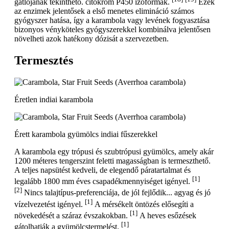
gátlójának tekinthető. citokróm P450 izoformák.
Ezek
az enzimek jelentősek a első menetes elimináció számos
gyógyszer hatása, így a karambola vagy levének fogyasztása
bizonyos vényköteles gyógyszerekkel kombinálva jelentősen
növelheti azok hatékony dózisát a szervezetben.
Termesztés
Éretlen indiai karambola
Érett karambola gyümölcs indiai fűszerekkel
A karambola egy trópusi és szubtrópusi gyümölcs, amely akár
1200 méteres tengerszint feletti magasságban is termeszthető.
A teljes napsütést kedveli, de elegendő páratartalmat és
[1]
legalább 1800 mm éves csapadékmennyiséget igényel.
[2]
Nincs talajtípus-preferenciája, de jól fejlődik... agyag és jó
[1]
vízelvezetést igényel.
A mérsékelt öntözés elősegíti a
[1]
növekedését a száraz évszakokban.
A heves esőzések
[1]
gátolhatják a gyümölcstermelést.