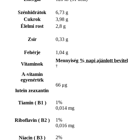
Szénhidrátok
6,73 g
Cukrok
3,98 g
Élelmi rost
2,8 g
Zsír
0,33 g
Fehérje
1,04 g
Mennyiség
% napi ajánlott bevitel
Vitaminok
†
A-vitamin
egyenérték
66 μg
lutein zeaxantin
1%
Tiamin ( B1 )
0,014 mg
1%
Riboflavin ( B2 )
0,016 mg
2%
Niacin ( B3 )