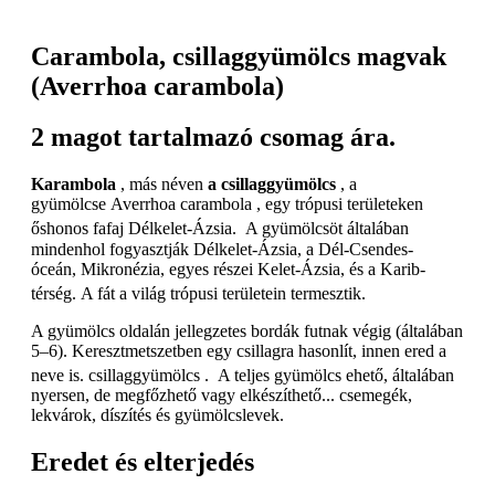
Carambola, csillaggyümölcs magvak
(Averrhoa carambola)
2 magot tartalmazó csomag ára.
Karambola
, más néven
a csillaggyümölcs
, a
gyümölcse Averrhoa carambola , egy trópusi területeken
őshonos fafaj Délkelet-Ázsia.
A gyümölcsöt általában
mindenhol fogyasztják Délkelet-Ázsia, a Dél-Csendes-
óceán, Mikronézia, egyes részei Kelet-Ázsia, és a Karib-
térség. A fát a világ trópusi területein termesztik.
A gyümölcs oldalán jellegzetes bordák futnak végig (általában
5–6). Keresztmetszetben egy csillagra hasonlít, innen ered a
neve is. csillaggyümölcs .
A teljes gyümölcs ehető, általában
nyersen, de megfőzhető vagy elkészíthető... csemegék,
lekvárok, díszítés és gyümölcslevek.
Eredet és elterjedés