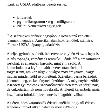
Link az USDA adatbázis bejegyzéshez
Egységek
μg = mikrogramm • mg = milligramm
NE = Nemzetközi egységek
†
A százalékos értékek nagyjából a következő képlettel
vannak megadva: Amerikai ajánlások felnőttek számára.
Forrás: USDA tápanyag-adatbázis
A teljes gyümölcs ehető, beleértve az enyhén viaszos héjat is.
[2]
A hús ropogós, kemény és rendkívül lédús.
Nem tartalmaz
rostokat, és állagában hasonló, mint a ... szőlő. A
karambolákat a legfinomabb az érés után röviddel
fogyasztani, amikor sárgák, világos zöld árnyalattal, vagy
miután minden zöld nyom eltűnt. Széleiken barna barázdák
jelennek meg, és keménynek érződnek. A még enyhén zölden
leszedett gyümölcsök szobahőmérsékleten tárolva sárgulnak,
de cukortartalmuk nem növekszik. A túlérett karambola sárga
lesz, barna foltokkal, ízetlenné és állagúbbá válhat.
Az érett, édes karambolák édesek anélkül, hogy túl édesek
lennének, mivel ritkán haladják meg a 4%-ot a