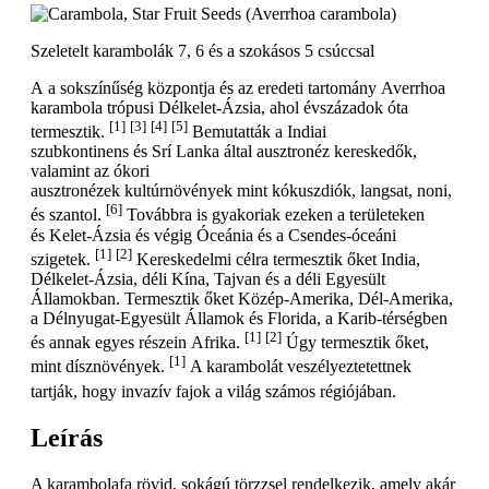
Szeletelt karambolák 7, 6 és a szokásos 5 csúccsal
A a sokszínűség központja és az eredeti tartomány Averrhoa
karambola trópusi Délkelet-Ázsia, ahol évszázadok óta
[1]
[3]
[4]
[5]
termesztik.
Bemutatták a Indiai
szubkontinens és Srí Lanka által ausztronéz kereskedők,
valamint az ókori
ausztronézek kultúrnövények mint kókuszdiók, langsat, noni,
[6]
és szantol.
Továbbra is gyakoriak ezeken a területeken
és Kelet-Ázsia és végig Óceánia és a Csendes-óceáni
[1]
[2]
szigetek.
Kereskedelmi célra termesztik őket India,
Délkelet-Ázsia, déli Kína, Tajvan és a déli Egyesült
Államokban. Termesztik őket Közép-Amerika, Dél-Amerika,
a Délnyugat-Egyesült Államok és Florida, a Karib-térségben
[1]
[2]
és annak egyes részein Afrika.
Úgy termesztik őket,
[1]
mint dísznövények.
A karambolát veszélyeztetettnek
tartják, hogy invazív fajok a világ számos régiójában.
Leírás
A karambolafa rövid, sokágú törzzsel rendelkezik, amely akár