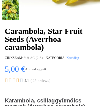
Carambola, Star Fruit
Seeds (Averrhoa
carambola)
CIKKSZÁM
V-9-AC-(2-S)
KATEGÓRIA
Kezdőlap
5,00 €
Adóval együtt





4.1
( 25 reviews)
Karambola, csillaggyümölcs