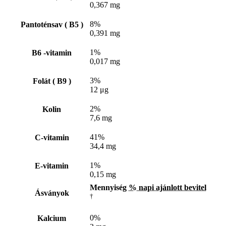
0,367 mg
8%
Pantoténsav ( B5 )
0,391 mg
1%
B6 -vitamin
0,017 mg
3%
Folát ( B9 )
12 μg
2%
Kolin
7,6 mg
41%
C-vitamin
34,4 mg
1%
E-vitamin
0,15 mg
Mennyiség
% napi ajánlott bevitel
Ásványok
†
0%
Kalcium