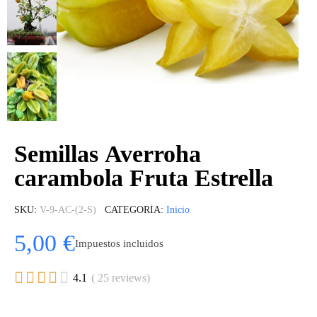
Semillas Averroha
carambola Fruta Estrella
SKU
V-9-AC-(2-S)
CATEGORÍA
Inicio
5,00 €
Impuestos incluidos





4.1
( 25 reviews)