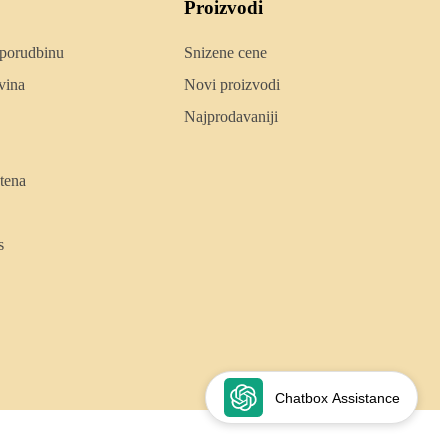
Proizvodi
 porudbinu
Snizene cene
vina
Novi proizvodi
Najprodavaniji
tena
s
Chatbox Assistance