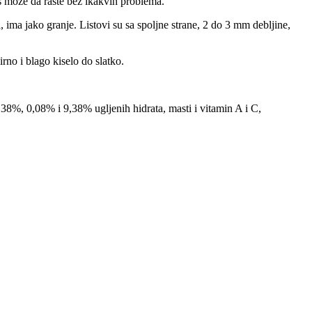
as moze da raste bez ikakvih problema.
 ima jako granje. Listovi su sa spoljne strane, 2 do 3 mm debljine,
rno i blago kiselo do slatko.
0,38%, 0,08% i 9,38% ugljenih hidrata, masti i vitamin A i C,