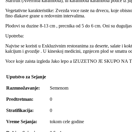
Starfruit (Averrhoa karambola), ili karambola karambola potice iz j
Vegetativne karakteristike: Zvezda voce raste na drvecu, koje obisno
fino dlakave grane u redovnim intervalima.
Plodovi su duzine 8-13 cm , precnika od 5 do 6 cm. Oni su duguljasti,
Upotreba:
Najvise se koristi u Exkluzivnim restoranima za deserte, salate i ko
kalcijum i gvozdje . U kineskoj medicini, zgnjecen plod se smatra odl
Voce koje zaista izgleda Jako lepo a IZUZETNO JE SKUPO NA
Uputstvo za Sejanje
Razmnožavanje:
Semenom
Predtretman:
0
Stratifikacija:
0
Vreme Sejanja:
tokom cele godine