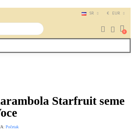
SR
€
EUR
arambola Starfruit seme
Voce
JA
Početak