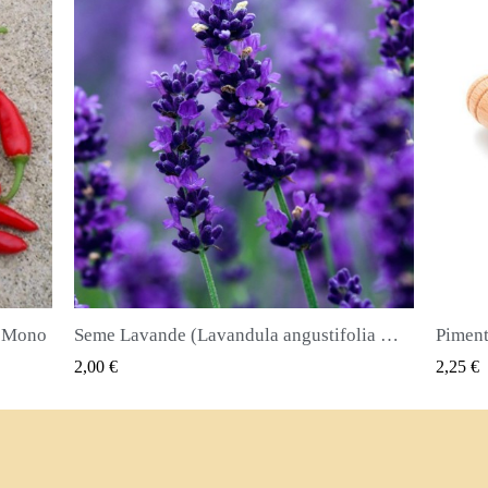
Seme Lavande (Lavandula angustifolia Mill)
Piment ili Najkvirc Seme Lekovita biljka i zacin
Seme d
QUICK VIEW
2,25 €
2,50 €