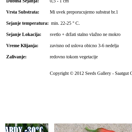
Dubina Sejanja:
0,5 - 1 cm
Vrsta Substrata:
Mi uvek preporucujemo substrat br.1
Sejanje temperatura:
min. 22-25 ° C.
Sejanje Lokacija:
svetlo + držati stalno vlažno ne mokro
Vreme Klijanja:
zavisno od uslova obicno 3-6 nedelja
Zalivanje:
redovno tokom vegetacije
Copyright © 2012 Seeds Gallery - Saatgut G