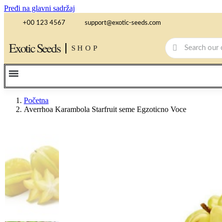
Pređi na glavni sadržaj
+00 123 4567
support@exotic-seeds.com
Exotic Seeds
SHOP
Početna
Averrhoa Karambola Starfruit seme Egzoticno Voce