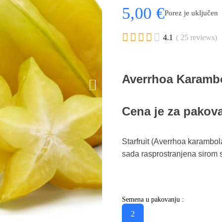
5,00 €
Porez je uključen





4.1
( 25 reviews)
Averrhoa Karambo
Cena je za pakov
Starfruit (Averrhoa karambola
sada rasprostranjena sirom 
Semena u pakovanju :
2