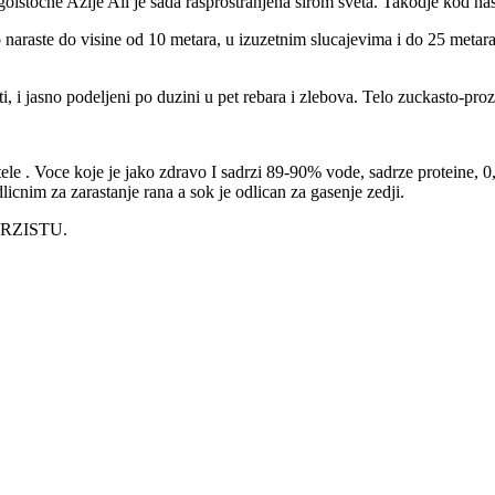
ugoistocne Azije Ali je sada rasprostranjena sirom sveta. Takodje kod n
 naraste do visine od 10 metara, u izuzetnim slucajevima i do 25 metara,
 i jasno podeljeni po duzini u pet rebara i zlebova. Telo zuckasto-prozi
ktele . Voce koje je jako zdravo I sadrzi 89-90% vode, sadrze proteine, 
icnim za zarastanje rana a sok je odlican za gasenje zedji.
 TRZISTU.