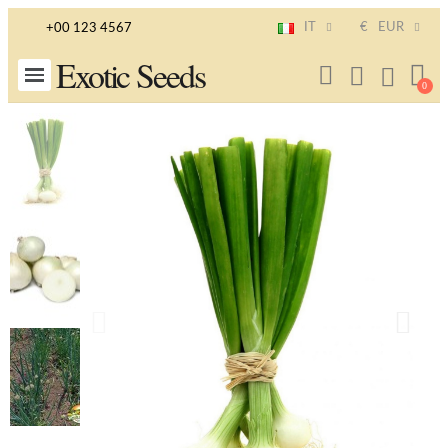
IT
€
EUR
+00 123 4567
Exotic Seeds