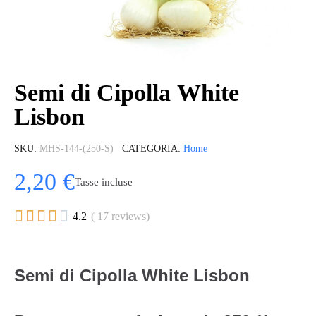
Semi di Cipolla White
Lisbon
SKU
MHS-144-(250-S)
CATEGORIA
Home
2,20 €
Tasse incluse





4.2
( 17 reviews)
Semi di Cipolla White Lisbon