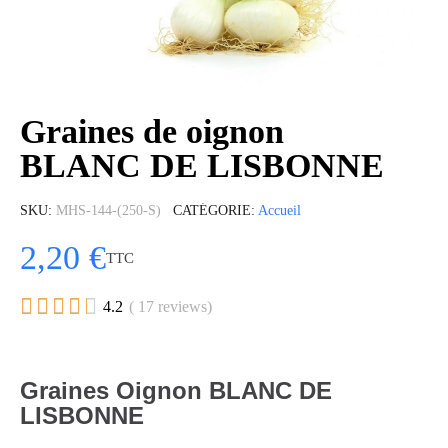
Graines de oignon
BLANC DE LISBONNE
SKU
MHS-144-(250-S)
CATÉGORIE
Accueil
2,20 €
TTC





4.2
( 17 reviews)
Graines Oignon BLANC DE
LISBONNE