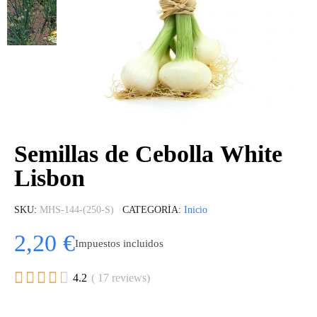
Semillas de Cebolla White
Lisbon
SKU
MHS-144-(250-S)
CATEGORÍA
Inicio
2,20 €
Impuestos incluidos





4.2
( 17 reviews)