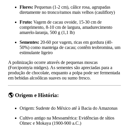
Flores:
Pequenas (1-2 cm), cálice rosa, agrupadas
diretamente no tronco/ramos mais velhos (cauliflory)
Fruto:
Vagem de cacau ovoide, 15-30 cm de
comprimento, 8-10 cm de largura, amadurecimento
amarelo-laranja, 500 g (1,1 lb)
Sementes:
20-60 por vagem, ricas em gordura (40-
50%) como manteiga de cacau; contêm teobromina, um
estimulante ligeiro
A polinização ocorre através de pequenas moscas
(Forcipomyia midges). As sementes são apreciadas para a
produção de chocolate, enquanto a polpa pode ser fermentada
em bebidas alcoólicas suaves ou sumo fresco.
🌎
Origem e História:
Origem: Sudeste do México até à Bacia do Amazonas
Cultivo antigo na Mesoamérica: Evidências de sítios
Olmec e Mokaya (1900-900 a.C.)