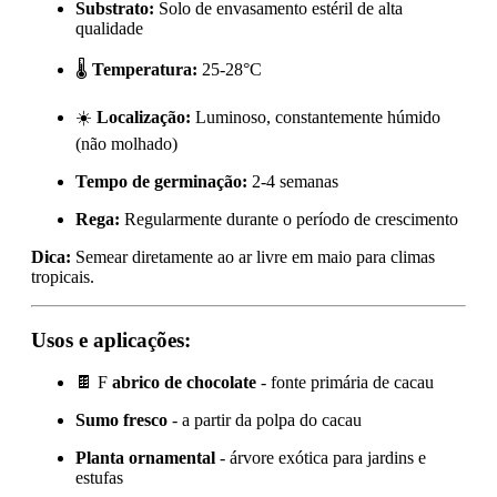
Substrato:
Solo de envasamento estéril de alta
qualidade
🌡️
Temperatura:
25-28°C
☀️
Localização:
Luminoso, constantemente húmido
(não molhado)
Tempo de germinação:
2-4 semanas
Rega:
Regularmente durante o período de crescimento
Dica:
Semear diretamente ao ar livre em maio para climas
tropicais.
Usos e aplicações:
🍫 F
abrico de chocolate
- fonte primária de cacau
Sumo fresco
- a partir da polpa do cacau
Planta ornamental
- árvore exótica para jardins e
estufas