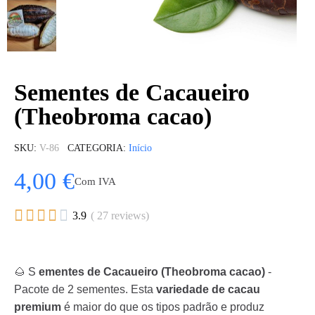
Sementes de Cacaueiro
(Theobroma cacao)
SKU
V-86
CATEGORIA
Início
4,00 €
Com IVA





3.9
( 27 reviews)
🌰 S
ementes de Cacaueiro (Theobroma cacao)
-
Pacote de 2 sementes. Esta
variedade de cacau
premium
é maior do que os tipos padrão e produz