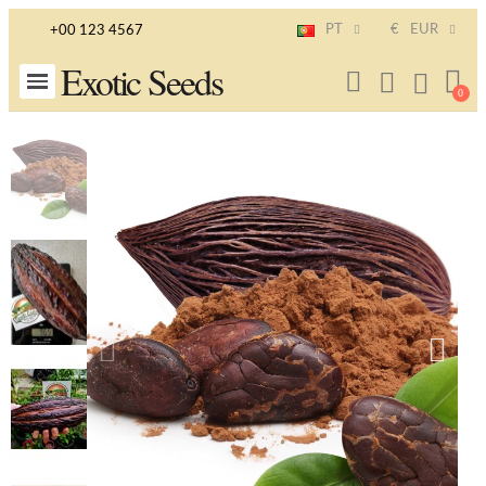
PT
€
EUR
+00 123 4567
Exotic Seeds