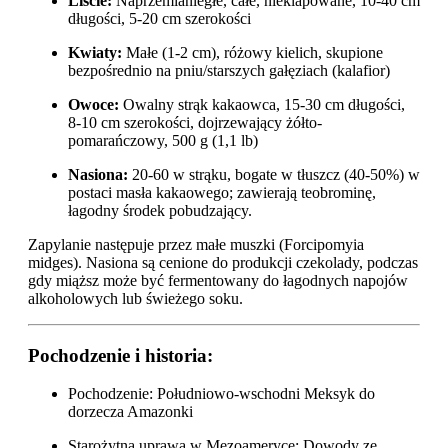
Liście:
Naprzemianległe, całe, nieklapowane, 10-40 cm
długości, 5-20 cm szerokości
Kwiaty:
Małe (1-2 cm), różowy kielich, skupione
bezpośrednio na pniu/starszych gałęziach (kalafior)
Owoce:
Owalny strąk kakaowca, 15-30 cm długości,
8-10 cm szerokości, dojrzewający żółto-
pomarańczowy, 500 g (1,1 lb)
Nasiona:
20-60 w strąku, bogate w tłuszcz (40-50%) w
postaci masła kakaowego; zawierają teobrominę,
łagodny środek pobudzający.
Zapylanie następuje przez małe muszki (Forcipomyia
midges). Nasiona są cenione do produkcji czekolady, podczas
gdy miąższ może być fermentowany do łagodnych napojów
alkoholowych lub świeżego soku.
Pochodzenie i historia:
Pochodzenie: Południowo-wschodni Meksyk do
dorzecza Amazonki
Starożytna uprawa w Mezoameryce: Dowody ze