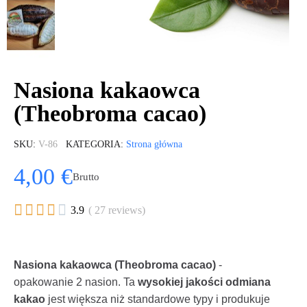
Nasiona kakaowca
(Theobroma cacao)
SKU
V-86
KATEGORIA
Strona główna
4,00 €
Brutto





3.9
( 27 reviews)
Nasiona kakaowca (Theobroma cacao)
-
opakowanie 2 nasion. Ta
wysokiej jakości odmiana
kakao
jest większa niż standardowe typy i produkuje