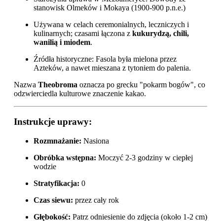
stanowisk Olmeków i Mokaya (1900-900 p.n.e.)
Używana w celach ceremonialnych, leczniczych i
kulinarnych; czasami łączona z
kukurydzą, chili,
wanilią i miodem
.
Źródła historyczne: Fasola była mielona przez
Azteków, a nawet mieszana z tytoniem do palenia.
Nazwa
Theobroma
oznacza po grecku "pokarm bogów", co
odzwierciedla kulturowe znaczenie kakao.
Instrukcje uprawy:
Rozmnażanie:
Nasiona
Obróbka wstępna:
Moczyć 2-3 godziny w ciepłej
wodzie
Stratyfikacja:
0
Czas siewu:
przez cały rok
Głębokość:
Patrz odniesienie do zdjęcia (około 1-2 cm)