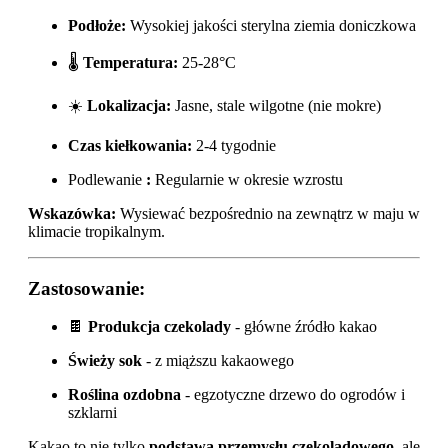
Podłoże:
Wysokiej jakości sterylna ziemia doniczkowa
🌡️
Temperatura:
25-28°C
☀️
Lokalizacja:
Jasne, stale wilgotne (nie mokre)
Czas kiełkowania:
2-4 tygodnie
Podlewanie
:
Regularnie w okresie wzrostu
Wskazówka:
Wysiewać bezpośrednio na zewnątrz w maju w
klimacie tropikalnym.
Zastosowanie:
🍫
Produkcja czekolady
- główne źródło kakao
Świeży sok
- z miąższu kakaowego
Roślina ozdobna
- egzotyczne drzewo do ogrodów i
szklarni
Kakao to nie tylko
podstawa przemysłu czekoladowego
, ale