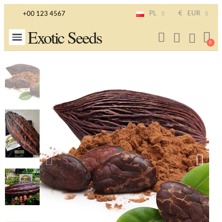
PL
€
EUR
+00 123 4567
Exotic Seeds