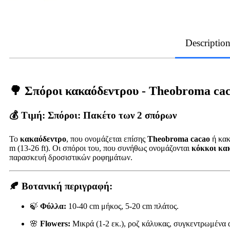
Descriptio
🌳 Σπόροι κακαόδεντρου - Theobroma ca
💰 Τιμή:
Σπόροι: Πακέτο των 2 σπόρων
Το
κακαόδεντρο
, που ονομάζεται επίσης
Theobroma cacao
ή κακ
m (13-26 ft). Οι σπόροι του, που συνήθως ονομάζονται
κόκκοι κα
παρασκευή δροσιστικών ροφημάτων.
🍂
Βοτανική περιγραφή:
🍃
Φύλλα:
10-40 cm μήκος, 5-20 cm πλάτος.
🌸
Flowers:
Μικρά (1-2 εκ.), ροζ κάλυκας, συγκεντρωμένα α