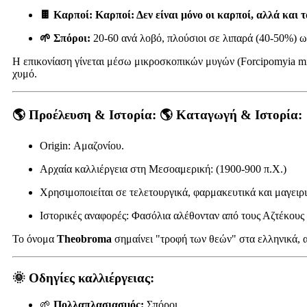
🍫 Καρποί: Καρποί: Δεν είναι μόνο οι καρποί, αλλά και 
🌱 Σπόροι:
20-60 ανά λοβό, πλούσιοι σε λιπαρά (40-50%) ω
Η επικονίαση γίνεται μέσω μικροσκοπικών μυγών (Forcipomyia mid
χυμό.
🌎 Προέλευση & Ιστορία: 🌎 Καταγωγή & Ιστορία:
Origin: Αμαζονίου.
Αρχαία καλλιέργεια στη Μεσοαμερική: (1900-900 π.Χ.)
Χρησιμοποιείται σε τελετουργικά, φαρμακευτικά και μαγειρ
Ιστορικές αναφορές: Φασόλια αλέθονταν από τους Αζτέκους 
Το όνομα
Theobroma
σημαίνει "τροφή των θεών" στα ελληνικά, 
🌞
Οδηγίες καλλιέργειας
:
🌱
Πολλαπλασιασμός:
Σπόροι