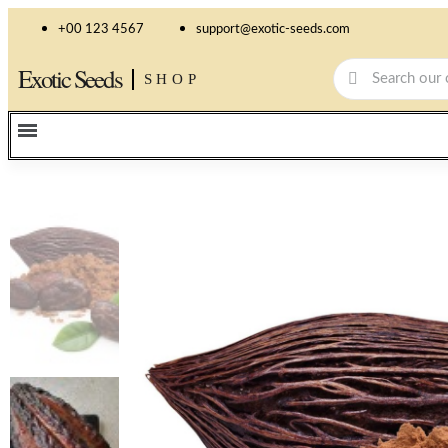
+00 123 4567
support@exotic-seeds.com
Exotic Seeds
SHOP