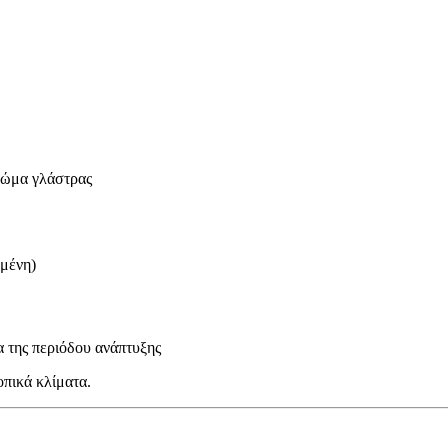
χώμα γλάστρας
γμένη)
α της περιόδου ανάπτυξης
πικά κλίματα.