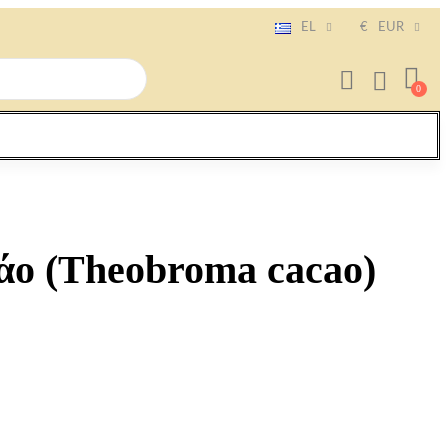
EL
€
EUR
άο (Theobroma cacao)