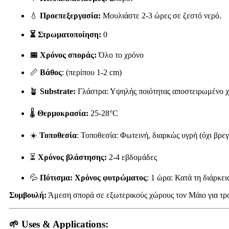
💧
Προεπεξεργασία:
Μουλιάστε 2-3 ώρες σε ζεστό νερό.
⏳ Στρωματοποίηση:
0
📅 Χρόνος σποράς:
Όλο το χρόνο
📏
Βάθος
: (περίπου 1-2 cm)
🪴
Substrate:
Γλάστρα: Υψηλής ποιότητας αποστειρωμένο 
🌡️
Θερμοκρασία:
25-28°C
☀️
Τοποθεσία
: Τοποθεσία: Φωτεινή, διαρκώς υγρή (όχι βρε
⏳
Χρόνος βλάστησης:
2-4 εβδομάδες
💦
Πότισμα: Χρόνος φυτρώματος
: 1 ώρα: Κατά τη διάρκει
Συμβουλή:
Άμεση σπορά σε εξωτερικούς χώρους τον Μάιο για τρο
🌱
Uses & Applications: