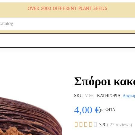
OVER 2000 DIFFERENT PLANT SEEDS
Σπόροι κακ
SKU
V-86
ΚΑΤΗΓΟΡΊΑ
Αρχική
4,00 €
με ΦΠΑ





3.9
( 27 reviews)