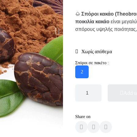
🌰
Σπόροι κακάο (Theobro
ποικιλία κακάο
είναι μεγαλ
σπόρους υψηλής ποιότητας, 
Χωρίς απόθεμα
Σπόροι σε πακέτο :
2
Add t
Share on