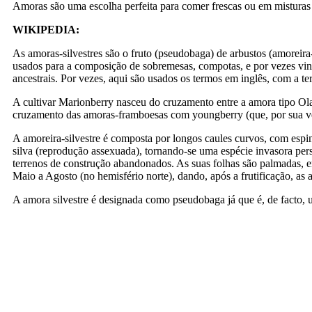
Amoras são uma escolha perfeita para comer frescas ou em misturas 
WIKIPEDIA:
As amoras-silvestres são o fruto (pseudobaga) de arbustos (amoreira
usados para a composição de sobremesas, compotas, e por vezes vin
ancestrais. Por vezes, aqui são usados os termos em inglês, com a t
A cultivar Marionberry nasceu do cruzamento entre a amora tipo Olall
cruzamento das amoras-framboesas com youngberry (que, por sua vez
A amoreira-silvestre é composta por longos caules curvos, com esp
silva (reprodução assexuada), tornando-se uma espécie invasora persi
terrenos de construção abandonados. As suas folhas são palmadas, em
Maio a Agosto (no hemisfério norte), dando, após a frutificação, as
A amora silvestre é designada como pseudobaga já que é, de facto, u