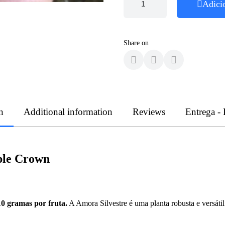
Adici
Share on
n
Additional information
Reviews
Entrega -
ple Crown
0 gramas por fruta.
A Amora Silvestre é uma planta robusta e versáti