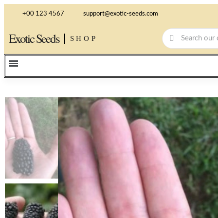
+00 123 4567
support@exotic-seeds.com
Exotic Seeds
SHOP