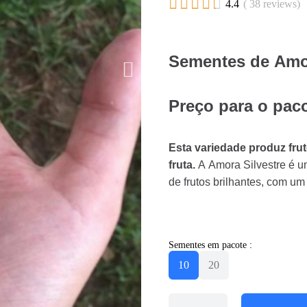





4.4
( 38 reviews)
Sementes de Amor
Preço para o pac
Esta variedade produz fr
fruta.
A Amora Silvestre é um
de frutos brilhantes, com u
Sementes em pacote :
10
20