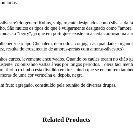
ou tortas.
-silvestre) do género Rubus, vulgarmente designados como silvas, da fam
ho. São muitos os tipos do que é vulgarmente designado como "amora" –
erminação "berry", já que em português existe uma certa confusão na atr
ieberry e o tipo Chehalem, de modo a conjugar as qualidades organolépti
, resulta do cruzamento de amoras-pretas com amoras-silvestres).
inhos curtos, levemente encurvados. Quando os caules tocam no chão g
stente, colonizando vastas áreas por longos períodos. Tolera facilmente
 trifólio (o limbo está dividido em três, ainda que se encontrem també
 amoras de uma cor vermelha e, depois, negra.
m fruto agregado, constituído pela reunião de diversas drupas.
Related Products