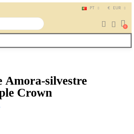
PT
€
EUR
 Amora-silvestre
iple Crown
o