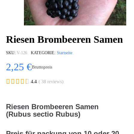
Riesen Brombeeren Samen
SKU
V-126
KATEGORIE
Startseite
2,25 €
Bruttopreis





4.4
( 38 reviews)
Riesen Brombeeren Samen
(Rubus sectio Rubus)
Preis für packung von 10 oder 20