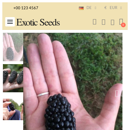
DE
€
EUR
+00 123 4567
Exotic Seeds