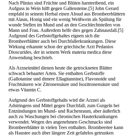
Nach Plinius sind Früchte und Blüten harntreibend, ein
Aufguss in Wein hilft gegen Gallensteine.[5] John Gerard
empfahl in seinem Herbal einen Absud aus Brombeerblättern
mit Alaun, Honig und ein wenig Weißwein als Spülung für
wunde Stellen im Mund und an den Geschlechtsteilen von
Mann und Frau. Außerdem helfe dies gegen Zahnausfall.[5]
Aufgrund des Gerbstoffgehaltes eignen sich die
Brombeerblätter auch bei Durchfallerkrankungen. Diese
Wirkung erkannte schon der griechische Arzt Pedanios
Dioscurides, der in seinem Werk materia medica diese
Anwendung beschrieb.
Als Arzneimittel dienen heute die getrockneten Blätter
schwach behaarter Arten. Sie enthalten Gerbstoffe
(Gallotanine und dimere Ellagitannine), Flavonoide und
Fruchtsäuren wie Zitronensäure und Isozitronensäure und
etwas Vitamin C.
Aufgrund des Gerbstoffgehalts wird die Arznei als
Adstringens und Mittel gegen Durchfall, zum Gurgeln bei
Entzündungen im Mund- und Rachenraum, aber äußerlich
auch zu Waschungen bei chronischen Hauterkrankungen
verwendet. Wegen des angenehmen Geschmacks sind
Brombeerblätter in vielen Tees enthalten. Brombeertee kann
als Haustee auch über längere Zeit gefahrlos getrunken