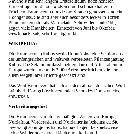
Navaho® mit sehr langem Erntezeitraum, noch höheren
Ernteerträgen und noch größeren und schmackhafteren
Früchten. Brombeeren direkt vom Strauch genossen sind ein
Hochgenuss. Sie sind aber auch besonders lecker in Torten,
Pfannkuchen oder als Marmelade. Sehr widerstandsfähig
gegen viele Krankheiten. Erntezeit von Juni bis Oktober.
Geschmack: süß, sehr fruchtig, mild
WIKIPEDIA:
Die Brombeeren (Rubus sectio Rubus) sind eine Sektion aus
der umfangreichen und weltweit verbreiteten Pflanzengattung
Rubus. Die Sektion umfasst mehrere tausend Arten, allein in
Europa wurden mehr als 2.000 Arten beschrieben, die vor
allem wegen ihrer Früchte geschätzt sind.
Das Wort Brombeere hat sich aus dem althochdeutschen Wort
brāmberi‚ Dorngebüschbeere oder Beere des Dornstrauchs,
entwickelt.
Verbreitungsgebiet
Die Brombeere ist in den gemäßigten Zonen von Europa,
Nordafrika, Vorderasien und Nordamerika beheimatet. Sie
bevorzugt sonnige bis halbschattige Lagen, beispielsweise
lichte Wälder oder deren Ränder, mit kalk- und