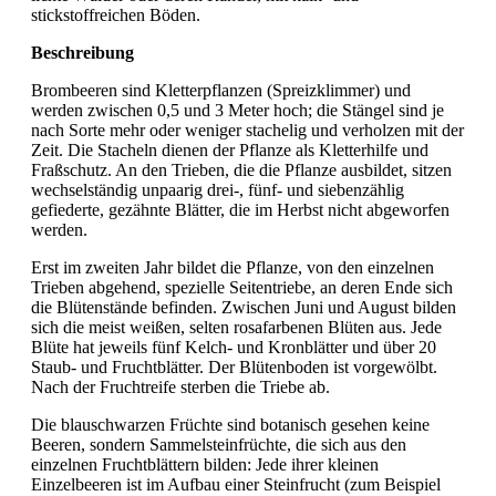
stickstoffreichen Böden.
Beschreibung
Brombeeren sind Kletterpflanzen (Spreizklimmer) und
werden zwischen 0,5 und 3 Meter hoch; die Stängel sind je
nach Sorte mehr oder weniger stachelig und verholzen mit der
Zeit. Die Stacheln dienen der Pflanze als Kletterhilfe und
Fraßschutz. An den Trieben, die die Pflanze ausbildet, sitzen
wechselständig unpaarig drei-, fünf- und siebenzählig
gefiederte, gezähnte Blätter, die im Herbst nicht abgeworfen
werden.
Erst im zweiten Jahr bildet die Pflanze, von den einzelnen
Trieben abgehend, spezielle Seitentriebe, an deren Ende sich
die Blütenstände befinden. Zwischen Juni und August bilden
sich die meist weißen, selten rosafarbenen Blüten aus. Jede
Blüte hat jeweils fünf Kelch- und Kronblätter und über 20
Staub- und Fruchtblätter. Der Blütenboden ist vorgewölbt.
Nach der Fruchtreife sterben die Triebe ab.
Die blauschwarzen Früchte sind botanisch gesehen keine
Beeren, sondern Sammelsteinfrüchte, die sich aus den
einzelnen Fruchtblättern bilden: Jede ihrer kleinen
Einzelbeeren ist im Aufbau einer Steinfrucht (zum Beispiel