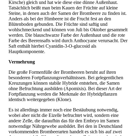
Kirsche) gleich und hat wie diese eine dünne Außenhaut.
Tatsächlich beißt man beim Kauen der Früchte auf kleine
Steine, in denen auch der Samen der Brombeere zu finden ist.
Anders als bei der Himbeere ist die Frucht fest an den
Blütenboden gebunden. Die Früchte sind saftig und
wohlschmeckend und können von Juli bis Oktober gesammelt
werden. Die blauschwarze Farbe der Außenhaut und die rote
Farbe des Beerensafts wird durch Anthocyane verursacht. Der
Saft enthält hierbei Cyanidin-3-O-glucosid als
Hauptkomponente.
Vermehrung
Die große Formenfülle der Brombeeren beruht auf ihren
besonderen Fortpflanzungsverhältnissen. Bei gelegentlichen
Kreuzungen können stabile Hybride entstehen, die Samen
ohne Befruchtung ausbilden (Apomixis). Bei dieser Art der
Fortpflanzung werden die Merkmale der Hybridpflanzen
identisch weitergegeben (Klone).
Es ist allerdings immer noch eine Bestäubung notwendig,
wobei aber nicht die Eizelle befruchtet wird, sondern eine
andere Zelle, die daraufhin das für den Embryo im Samen
notwendige Nährgewebe ausbildet. Bei den in Deutschland
vorkommenden Brombeerarten handelt es sich bis auf zwei