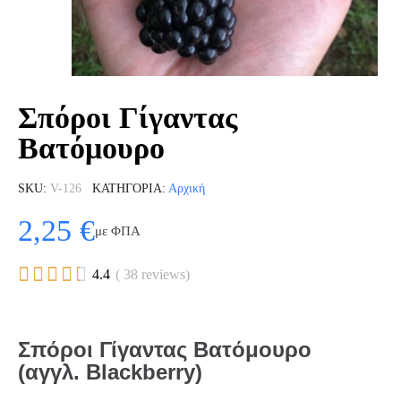
Σπόροι Γίγαντας
Βατόμουρο
SKU
V-126
ΚΑΤΗΓΟΡΊΑ
Αρχική
2,25 €
με ΦΠΑ





4.4
( 38 reviews)
Σπόροι Γίγαντας Βατόμουρο
(αγγλ. Blackberry)