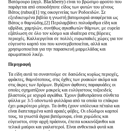
Βατόμουρο (αγγλ. Blackberry) είναι το βρώσιμο φρούτο που
παράγεται από οποιοδήποτε είδος των φυτών του γένους
Βάτος (rubus)[1] της οικογενείας των Ροδοειδών. Σε
εξειδικευμένα βιβλία η γνωστή βατομουριά αναφέρεται ως
Βάτος ο θαμνώδης.[2] Περιλαμβάνει πολυάριθμα είδη και
υβρίδια, χαμηλών, συνήθως αγκαθωτών θάμνων, με ευρεία
εξάπλωση σε όλο τον κόσμο και ιδιαίτερα στις βόρειες
περιοχές. Καλλιεργείται σε πολλές ευρωπαϊκές χώρες για τον
εύγευστο καρπό του που κονσερβοποιείται, αλλά και
χρησιμοποιείται για την παρασκευή μαρμελάδας και
αρωματικού λικέρ.
Περιγραφή
Τα είδη αυτά τα συναντούμε σε δασώδεις κυρίως περιοχές,
φράκτες, θαμνότοπους, στις όχθες των ρυακιών ακόμα και
στις άκρες των δρόμων. Βγάζουν άφθονες παραφυάδες οι
οποίες σχηματίζουν μακρείς και ευλύγιστους τοξοειδείς
βλαστούς με ισχυρά αγκάθια. Έχουν βαθυπράσινα σύνθετα
φύλλα με 3-5 οδοντωτά φυλλάρια από τα οποία το επάκριο
έχει μακρύτερο μίσχο. Τα άνθη έχουν υπόλευκα πέταλα και
είναι διατεταγμένα κατά αραιές φόβες. Οι εδώδιμοι καρποί
τους, τα γνωστά άγρια βατόμουρα, είναι χυμώδεις και
εύγευστοι, στην αρχή πράσινοι, έπειτα κοκκινόξανθοι και
τελικά μαύροι και γιαλιστεροί. Είναι ανθεκτικά φυτά και