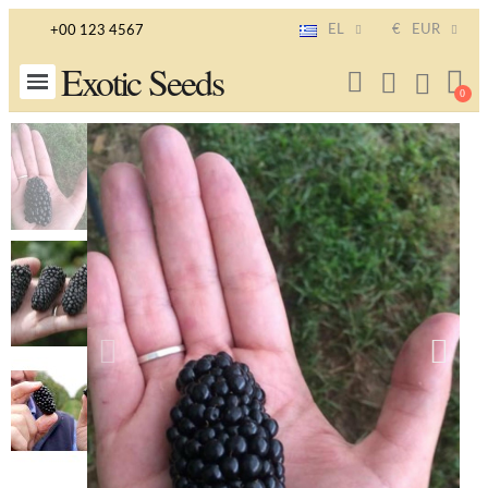
EL
€
EUR
+00 123 4567
Exotic Seeds