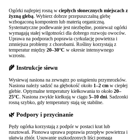
Ogórki najlepiej rosną w
ciepłych słonecznych miejscach z
żyzną glebą
. Wybierz dobrze przepuszczalną glebę
wzbogaconą kompostem lub materią organiczną.
Systematyczne podlewanie jest niezbędne, ponieważ ogórki
wymagają stałej wilgotności dla dobrego rozwoju owoców.
Uprawa na podporach poprawia cyrkulację powietrza i
zmniejsza problemy z chorobami. Rośliny korzystają z
temperatur między
20–30°C
w okresie intensywnego
wzrostu.
🌾 Instrukcje siewu
Wysiewaj nasiona na zewnątrz po ustąpieniu przymrozków.
Nasiona należy sadzić na głębokość około
1–2 cm
w ciepłej
glebie. Optymalne temperatury kiełkowania to około
20–
25°C
. Nasiona zwykle kiełkują w ciągu
5–10 dni
. Sadzonki
rosną szybko, gdy temperatury stają się stabilne.
🌿 Podpory i przycinanie
Pędy ogórka korzystają z podpór w postaci krat lub
rusztowań. Pionowa uprawa poprawia przepływ powietrza i
ułatwia zbiór. Usuwanie uszkodzonych liści pomaga