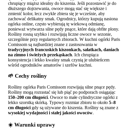
chrupiący miąższ idealny do kiszenia. Jeśli pozostawić je do
dłuższego dojrzewania, owoce mogą stać się większe i
zmienić kolor, lecz zwykle zbiera się je wcześnie, aby
zachować delikatny smak. Ogrodnicy, którzy kupują nasiona
ogórka online, często wybierają tę wiekową odmianę,
ponieważ wytwarza silne pędy pnące, które dają obfite plony.
Rośliny rosną szybko i rozwijają liczne owoce w sezonie,
szczególnie przy regularnych zbiorach. W kuchni ogórki Paris
Comissom są najbardziej znane z zastosowania w
tradycyjnych francuskich kiszonkach, sałatkach, daniach
na zimno i świeżych przekąskach
. Ich chrupiąca
konsystencja i lekko kwaśny smak czynią je ulubieńcem
wśród ogrodników amatorów i szefów kuchni.
🌱 Cechy rośliny
Rośliny ogórka Paris Comissom rozwijają silne pnące pędy.
Rośliny mogą rozrastać się lub piąć po podporach osiągając
150–200 cm długości
. Owoce to małe cylindryczne ogórki z
lekko szorstką skórką. Typowy rozmiar zbioru to około
5–8
cm długości
gdy są używane do kiszenia. Rośliny są znane z
wysokiej wydajności i stałej jakości owoców
.
☀️ Warunki uprawy