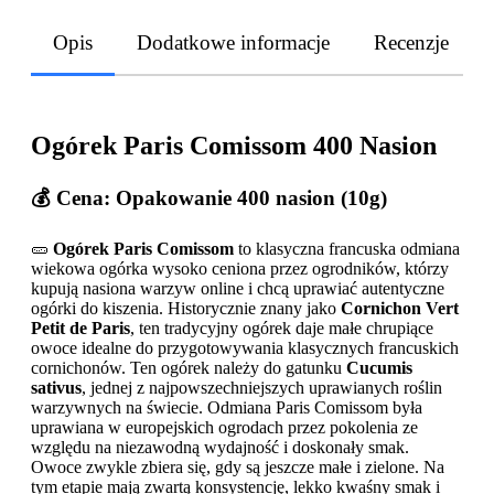
Opis
Dodatkowe informacje
Recenzje
Ogórek Paris Comissom 400 Nasion
💰 Cena: Opakowanie 400 nasion (10g)
🥒
Ogórek Paris Comissom
to klasyczna francuska odmiana
wiekowa ogórka wysoko ceniona przez ogrodników, którzy
kupują nasiona warzyw online i chcą uprawiać autentyczne
ogórki do kiszenia. Historycznie znany jako
Cornichon Vert
Petit de Paris
, ten tradycyjny ogórek daje małe chrupiące
owoce idealne do przygotowywania klasycznych francuskich
cornichonów. Ten ogórek należy do gatunku
Cucumis
sativus
, jednej z najpowszechniejszych uprawianych roślin
warzywnych na świecie. Odmiana Paris Comissom była
uprawiana w europejskich ogrodach przez pokolenia ze
względu na niezawodną wydajność i doskonały smak.
Owoce zwykle zbiera się, gdy są jeszcze małe i zielone. Na
tym etapie mają zwartą konsystencję, lekko kwaśny smak i