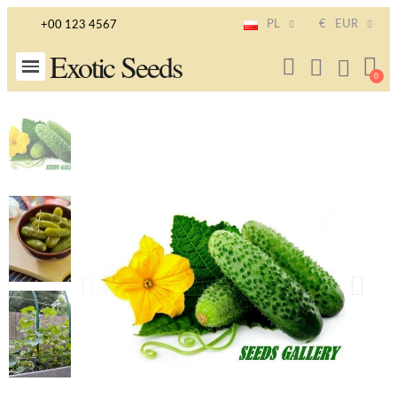
PL
€
EUR
+00 123 4567
Exotic Seeds