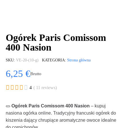
Ogórek Paris Comissom
400 Nasion
SKU
VE-20-(10-g)
KATEGORIA
Strona główna
6,25 €
Brutto





4
( 11 reviews)
🥒
Ogórek Paris Comissom 400 Nasion
– kupuj
nasiona ogórka online. Tradycyjny francuski ogórek do
kiszenia dający chrupiące aromatyczne owoce idealne
do cornichonów.