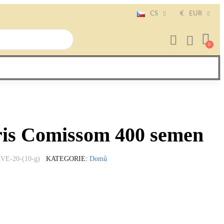
CS
€
EUR
is Comissom 400 semen
VE-20-(10-g)
KATEGORIE
Domů