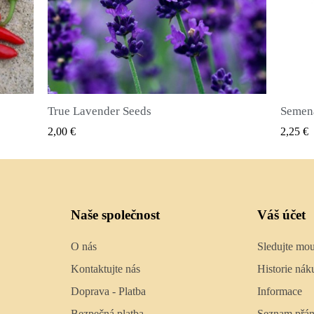
Semena nového koření (Pimenta dioica)
RYCHLÝ NÁHLED
2,25 €
2,50
Naše společnost
Váš účet
O nás
Sledujte mo
Kontaktujte nás
Historie nák
Doprava - Platba
Informace
Bezpečná platba
Seznam přán