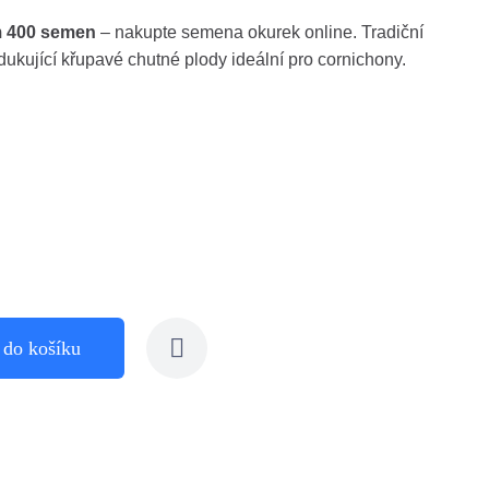
m 400 semen
– nakupte semena okurek online. Tradiční
ukující křupavé chutné plody ideální pro cornichony.
 do košíku