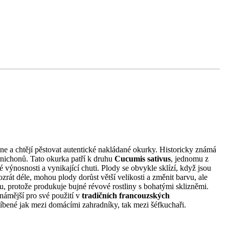
ne a chtějí pěstovat autentické nakládané okurky. Historicky známá
rnichonů. Tato okurka patří k druhu
Cucumis sativus
, jednomu z
výnosnosti a vynikající chuti. Plody se obvykle sklízí, když jsou
zrát déle, mohou plody dorůst větší velikosti a změnit barvu, ale
du, protože produkuje bujné révové rostliny s bohatými sklizněmi.
námější pro své použití v
tradičních francouzských
blíbené jak mezi domácími zahradníky, tak mezi šéfkuchaři.