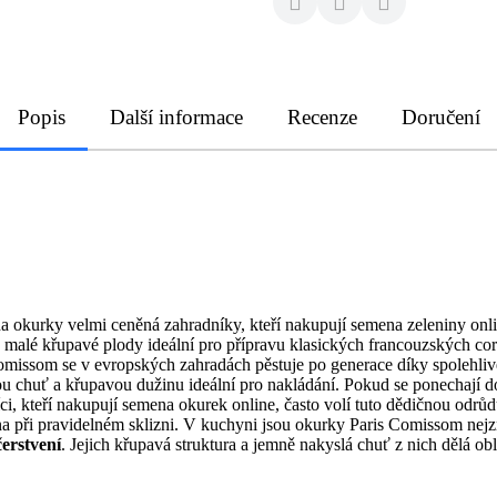
Popis
Další informace
Recenze
Doručení
a okurky velmi ceněná zahradníky, kteří nakupují semena zeleniny onli
je malé křupavé plody ideální pro přípravu klasických francouzských co
omissom se v evropských zahradách pěstuje po generace díky spolehlivé 
lou chuť a křupavou dužinu ideální pro nakládání. Pokud se ponechají do
íci, kteří nakupují semena okurek online, často volí tuto dědičnou odrů
na při pravidelném sklizni. V kuchyni jsou okurky Paris Comissom nejz
erstvení
. Jejich křupavá struktura a jemně nakyslá chuť z nich dělá o