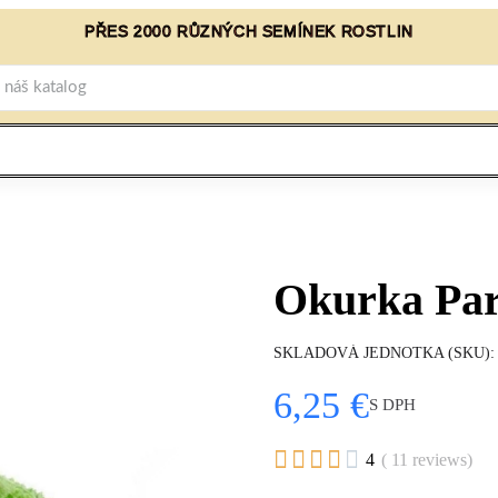
PŘES 2000 RŮZNÝCH SEMÍNEK ROSTLIN
Okurka Par
SKLADOVÁ JEDNOTKA (SKU)
6,25 €
S DPH





4
( 11 reviews)