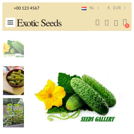
NL
€
EUR
+00 123 4567
Exotic Seeds