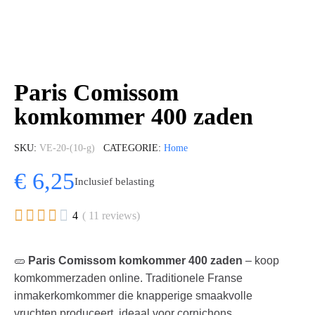
Paris Comissom
komkommer 400 zaden
SKU
VE-20-(10-g)
CATEGORIE
Home
€ 6,25
Inclusief belasting





4
( 11 reviews)
🥒
Paris Comissom komkommer 400 zaden
– koop
komkommerzaden online. Traditionele Franse
inmakerkomkommer die knapperige smaakvolle
vruchten produceert, ideaal voor cornichons.