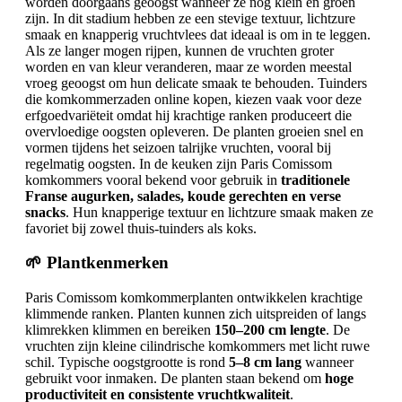
worden doorgaans geoogst wanneer ze nog klein en groen
zijn. In dit stadium hebben ze een stevige textuur, lichtzure
smaak en knapperig vruchtvlees dat ideaal is om in te leggen.
Als ze langer mogen rijpen, kunnen de vruchten groter
worden en van kleur veranderen, maar ze worden meestal
vroeg geoogst om hun delicate smaak te behouden. Tuinders
die komkommerzaden online kopen, kiezen vaak voor deze
erfgoedvariëteit omdat hij krachtige ranken produceert die
overvloedige oogsten opleveren. De planten groeien snel en
vormen tijdens het seizoen talrijke vruchten, vooral bij
regelmatig oogsten. In de keuken zijn Paris Comissom
komkommers vooral bekend voor gebruik in
traditionele
Franse augurken, salades, koude gerechten en verse
snacks
. Hun knapperige textuur en lichtzure smaak maken ze
favoriet bij zowel thuis-tuinders als koks.
🌱 Plantkenmerken
Paris Comissom komkommerplanten ontwikkelen krachtige
klimmende ranken. Planten kunnen zich uitspreiden of langs
klimrekken klimmen en bereiken
150–200 cm lengte
. De
vruchten zijn kleine cilindrische komkommers met licht ruwe
schil. Typische oogstgrootte is rond
5–8 cm lang
wanneer
gebruikt voor inmaken. De planten staan bekend om
hoge
productiviteit en consistente vruchtkwaliteit
.