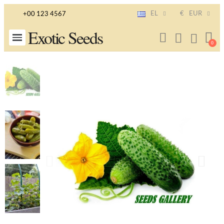
EL
€
EUR
+00 123 4567
Exotic Seeds