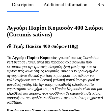
Description
Additional information
Revie
Αγγούρι Παρίσι Κομισσόν 400 Σπόροι
(Cucumis sativus)
💰
Τιμή
: Πακέτο 400 σπόρων (10g)
Το
Αγγούρι Παρίσι Κομισσόν
, γνωστό και ως
Cornichon
vert petit de Paris, είναι μια παραδοσιακή ποικιλία που
εκτιμάται για την τραγανή, ελαφρώς ξινή γεύση της και τις
εξαιρετικές δυνατότητες τουρσιάς. Αυτό το κληρονομημένο
αγγούρι είναι ιδανικό για τους κηπουρούς που θέλουν να
καλλιεργήσουν μια αυθεντική γαλλική ποικιλία αγγουριού με
μοναδική γεύση. Με την μαύρη αγκαθωτή φλούδα και το
χαρακτηριστικό σχήμα του, το Παρίσι Κομισσόν είναι και μια
ελκυστική και παραγωγική προσθήκη σε οποιονδήποτε κήπο,
προσφέροντας υψηλές αποδόσεις σε σχετικά σύντομο χρονικό
διάστημα.
Εμφάνιση και Χαρακτηριστικά Ανάπτυξης