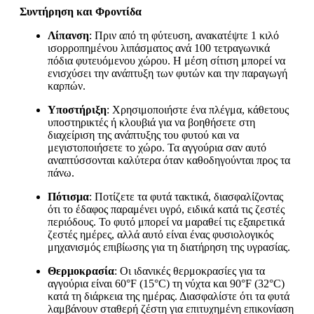
Συντήρηση και Φροντίδα
Λίπανση
: Πριν από τη φύτευση, ανακατέψτε 1 κιλό
ισορροπημένου λιπάσματος ανά 100 τετραγωνικά
πόδια φυτευόμενου χώρου. Η μέση σίτιση μπορεί να
ενισχύσει την ανάπτυξη των φυτών και την παραγωγή
καρπών.
Υποστήριξη
: Χρησιμοποιήστε ένα πλέγμα, κάθετους
υποστηρικτές ή κλουβιά για να βοηθήσετε στη
διαχείριση της ανάπτυξης του φυτού και να
μεγιστοποιήσετε το χώρο. Τα αγγούρια σαν αυτό
αναπτύσσονται καλύτερα όταν καθοδηγούνται προς τα
πάνω.
Πότισμα
: Ποτίζετε τα φυτά τακτικά, διασφαλίζοντας
ότι το έδαφος παραμένει υγρό, ειδικά κατά τις ζεστές
περιόδους. Το φυτό μπορεί να μαραθεί τις εξαιρετικά
ζεστές ημέρες, αλλά αυτό είναι ένας φυσιολογικός
μηχανισμός επιβίωσης για τη διατήρηση της υγρασίας.
Θερμοκρασία
: Οι ιδανικές θερμοκρασίες για τα
αγγούρια είναι 60°F (15°C) τη νύχτα και 90°F (32°C)
κατά τη διάρκεια της ημέρας. Διασφαλίστε ότι τα φυτά
λαμβάνουν σταθερή ζέστη για επιτυχημένη επικονίαση