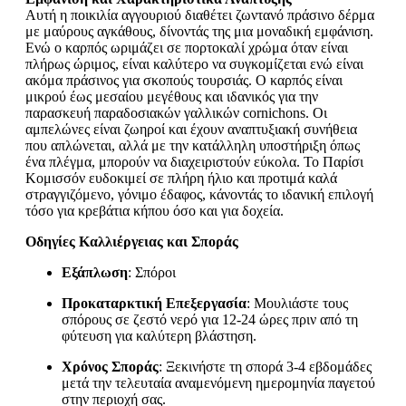
Αυτή η ποικιλία αγγουριού διαθέτει ζωντανό πράσινο δέρμα
με μαύρους αγκάθους, δίνοντάς της μια μοναδική εμφάνιση.
Ενώ ο καρπός ωριμάζει σε πορτοκαλί χρώμα όταν είναι
πλήρως ώριμος, είναι καλύτερο να συγκομίζεται ενώ είναι
ακόμα πράσινος για σκοπούς τουρσιάς. Ο καρπός είναι
μικρού έως μεσαίου μεγέθους και ιδανικός για την
παρασκευή παραδοσιακών γαλλικών cornichons. Οι
αμπελώνες είναι ζωηροί και έχουν αναπτυξιακή συνήθεια
που απλώνεται, αλλά με την κατάλληλη υποστήριξη όπως
ένα πλέγμα, μπορούν να διαχειριστούν εύκολα. Το Παρίσι
Κομισσόν ευδοκιμεί σε πλήρη ήλιο και προτιμά καλά
στραγγιζόμενο, γόνιμο έδαφος, κάνοντάς το ιδανική επιλογή
τόσο για κρεβάτια κήπου όσο και για δοχεία.
Οδηγίες Καλλιέργειας και Σποράς
Εξάπλωση
: Σπόροι
Προκαταρκτική Επεξεργασία
: Μουλιάστε τους
σπόρους σε ζεστό νερό για 12-24 ώρες πριν από τη
φύτευση για καλύτερη βλάστηση.
Χρόνος Σποράς
: Ξεκινήστε τη σπορά 3-4 εβδομάδες
μετά την τελευταία αναμενόμενη ημερομηνία παγετού
στην περιοχή σας.