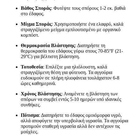
Βάθος Σποράς
: Φυτέψτε τους σπόρους 1-2 εκ. βαθιά
στο έδαφος.
Μίγμα Σποράς
: Χρησιμοποιήστε ένα ελαφρύ, καλά
στραγγιζόμενο μείγμα εμπλουτισμένο με οργανικό
κομπόστ.
Θερμοκρασία Βλάστησης
: Διατηρήστε τη
θερμοκρασία του εδάφους γύρω στους 70-85°F (21-
29°C) για βέλτιστη βλάστηση.
Τοποθεσία
: Επιλέξτε μια ηλιόλουστη, καλά
στραγγιζόμενη θέση για φύτευση. Τα αγγούρια
ευδοκιμούν σε πλήρη ηλιοφάνεια τουλάχιστον 6-8
ώρες καθημερινά.
Χρόνος Βλάστησης
: Αναμένετε η βλάστηση των
σπόρων να συμβεί εντός 5-10 ημερών υπό ιδανικές
συνθήκες.
Πότισμα
: Διατηρήστε το έδαφος ομοιόμορφα υγρό,
αλλά αποφύγετε την υπερβολική υγρασία. Τα αγγούρια
προτιμούν σταθερή υγρασία αλλά δεν αντέχουν τις
μούχλες.