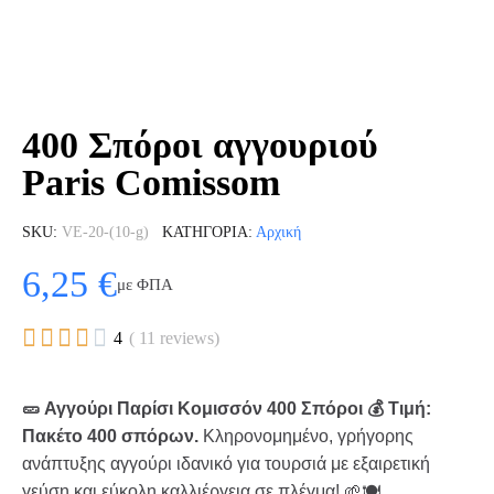
400 Σπόροι αγγουριού
Paris Comissom
SKU
VE-20-(10-g)
ΚΑΤΗΓΟΡΊΑ
Αρχική
6,25 €
με ΦΠΑ





4
( 11 reviews)
🥒 Αγγούρι Παρίσι Κομισσόν 400 Σπόροι 💰 Τιμή:
Πακέτο 400 σπόρων.
Κληρονομημένο, γρήγορης
ανάπτυξης αγγούρι ιδανικό για τουρσιά με εξαιρετική
γεύση και εύκολη καλλιέργεια σε πλέγμα! 🌱🍽️