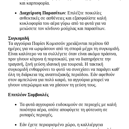
και καρποφορία.
Διαχείριση Παρασίτων
: Επιλέξτε ποικιλίες
ανθεκτικές σε ασθένειες και εξασφαλίστε καλή
κυκλοφορία του αέρα γύρω από τα φυτά για να
μειώσετε τον κίνδυνο μούχλας και παρασίτων.
Συγκομιδή
Τα αγγούρια Παρίσι Κομισσόν χρειάζονται περίπου 60
ημέρες για να ωριμάσουν από τη σπορά μέχρι τη συγκομιδή.
Είναι καλύτερο να τα συλλέγετε όταν είναι ακόμα πράσινα,
πριν γίνουν κίτρινα ή πορτοκαλί, για να διατηρήσετε την
τραγανή, ξινή γεύση ιδανική για τουρσιά. Η τακτική
συγκομιδή ενθαρρύνει το φυτό να συνεχίσει να παράγει καθ'
όλη τη διάρκεια της αναπτυξιακής περιόδου. Εάν αφεθούν
στον αμπελώνα για πολύ καιρό, τα αγγούρια μπορεί να
γίνουν υπερώριμα και να χάσουν τη γεύση τους.
Επιπλέον Συμβουλές
Τα φυτά αγγουριού ευδοκιμούν σε περιοχές με καλή
ποιότητα αέρα, οπότε αποφύγετε τη φύτευση σε
ρυπαρές περιοχές.
Εάν έχετε περιορισμένο χώρο, η καλλιέργεια