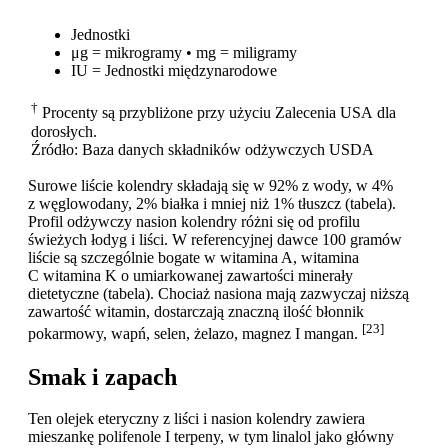
Jednostki
μg = mikrogramy • mg = miligramy
IU = Jednostki międzynarodowe
†
Procenty są przybliżone przy użyciu Zalecenia USA dla
dorosłych.
Źródło: Baza danych składników odżywczych USDA
Surowe liście kolendry składają się w 92% z wody, w 4%
z węglowodany, 2% białka i mniej niż 1% tłuszcz (tabela).
Profil odżywczy nasion kolendry różni się od profilu
świeżych łodyg i liści. W referencyjnej dawce 100 gramów
liście są szczególnie bogate w witamina A, witamina
C witamina K o umiarkowanej zawartości minerały
dietetyczne (tabela). Chociaż nasiona mają zazwyczaj niższą
zawartość witamin, dostarczają znaczną ilość błonnik
[23]
pokarmowy, wapń, selen, żelazo, magnez I mangan.
Smak i zapach
Ten olejek eteryczny z liści i nasion kolendry zawiera
mieszankę polifenole I terpeny, w tym linalol jako główny