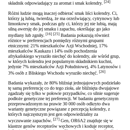
[24]
składnik odpowiadający za aromat i smak kolendry.
Różni ludzie mogą inaczej odbierać smak liści kolendry. Ci,
którzy ją lubią, twierdzą, że ma orzeźwiający, cytrynowy lub
limonkowy smak, podczas gdy ci, którzy jej nie lubią, mają
silną awersję do jej smaku i zapachu, określając go jako
[16]
[25]
mydlany lub zgniły.
Badania pokazują również
różnice w preferencjach pomiędzy różnymi grupami
etnicznymi: 21% mieszkańców Azji Wschodniej, 17%
mieszkańców Kaukazu i 14% osób pochodzenia
afrykańskiego wyraziło niechęć do kolendry, ale wśród grup,
w których kolendra jest popularnym składnikiem kuchni,
jedynie 7% mieszkańców Azji Południowej, 4% Latynosów i
[26]
3% osób z Bliskiego Wschodu wyraziło niechęć.
Badania wykazały, że 80% bliźniąt jednojajowych podzielało
tę samą preferencję co do tego zioła, ale bliźnięta dwujajowe
zgadzały się tylko w połowie przypadków, co silnie sugeruje
podłoże genetyczne tej preferencji. W badaniu genetycznym
przeprowadzonym na prawie 30 000 osób odkryto dwa
warianty genetyczne powiązane z percepcją kolendry, z
których najczęstszym jest gen odpowiedzialny za
[27]
wyczuwanie zapachów.
Gen, OR6A2 znajduje się w
klastrze genów receptorów węchowych i koduje receptor,