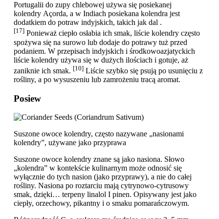
Portugalii do zupy chlebowej używa się posiekanej
kolendry Açorda, a w Indiach posiekana kolendra jest
dodatkiem do potraw indyjskich, takich jak dal .
[17]
Ponieważ ciepło osłabia ich smak, liście kolendry często
spożywa się na surowo lub dodaje do potrawy tuż przed
podaniem. W przepisach indyjskich i środkowoazjatyckich
liście kolendry używa się w dużych ilościach i gotuje, aż
[10]
zaniknie ich smak.
Liście szybko się psują po usunięciu z
rośliny, a po wysuszeniu lub zamrożeniu tracą aromat.
Posiew
Suszone owoce kolendry, często nazywane „nasionami
kolendry”, używane jako przyprawa
Suszone owoce kolendry znane są jako nasiona. Słowo
„kolendra” w kontekście kulinarnym może odnosić się
wyłącznie do tych nasion (jako przyprawy), a nie do całej
rośliny. Nasiona po roztarciu mają cytrynowo-cytrusowy
smak, dzięki… terpeny linalol I pinen. Opisywany jest jako
ciepły, orzechowy, pikantny i o smaku pomarańczowym.