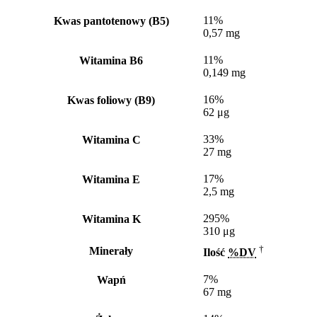
11%
Kwas pantotenowy (B5)
0,57 mg
11%
Witamina B6
0,149 mg
16%
Kwas foliowy (B9)
62 μg
33%
Witamina C
27 mg
17%
Witamina E
2,5 mg
295%
Witamina K
310 μg
†
Minerały
Ilość
%DV
7%
Wapń
67 mg