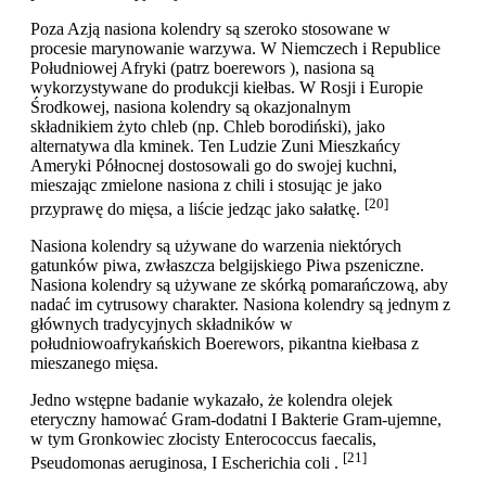
Poza Azją nasiona kolendry są szeroko stosowane w
procesie marynowanie warzywa. W Niemczech i Republice
Południowej Afryki (patrz boerewors ), nasiona są
wykorzystywane do produkcji kiełbas. W Rosji i Europie
Środkowej, nasiona kolendry są okazjonalnym
składnikiem żyto chleb (np. Chleb borodiński), jako
alternatywa dla kminek. Ten Ludzie Zuni Mieszkańcy
Ameryki Północnej dostosowali go do swojej kuchni,
mieszając zmielone nasiona z chili i stosując je jako
[20]
przyprawę do mięsa, a liście jedząc jako sałatkę.
Nasiona kolendry są używane do warzenia niektórych
gatunków piwa, zwłaszcza belgijskiego Piwa pszeniczne.
Nasiona kolendry są używane ze skórką pomarańczową, aby
nadać im cytrusowy charakter. Nasiona kolendry są jednym z
głównych tradycyjnych składników w
południowoafrykańskich Boerewors, pikantna kiełbasa z
mieszanego mięsa.
Jedno wstępne badanie wykazało, że kolendra olejek
eteryczny hamować Gram-dodatni I Bakterie Gram-ujemne,
w tym Gronkowiec złocisty Enterococcus faecalis,
[21]
Pseudomonas aeruginosa, I Escherichia coli .