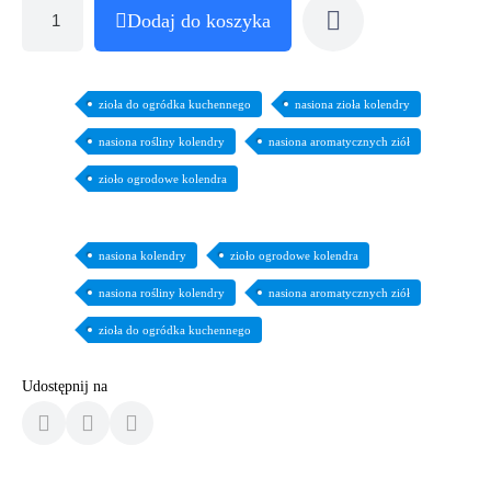
Dodaj do koszyka
zioła do ogródka kuchennego
nasiona zioła kolendry
nasiona rośliny kolendry
nasiona aromatycznych ziół
zioło ogrodowe kolendra
nasiona kolendry
zioło ogrodowe kolendra
nasiona rośliny kolendry
nasiona aromatycznych ziół
zioła do ogródka kuchennego
Udostępnij na