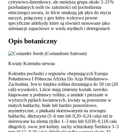
cytrynowo-limonkowy, ale mniejsza grupa około 3–21%
przebadanych osób (w zależności od pochodzenia
etnicznego) uważa, że liście smakują jak płyn do mycia
naczyń, połączony z gen który wykrywa pewne
specyficzne aldehydy które są również stosowane jako
substancje zapachowe w wielu mydłach i detergentach
Opis botaniczny
Kwiaty Kolendra siewna
Kolendra pochodzi z regionów obejmujących Europa
Południowa I Północna Afryka Do Azja Południowo-
Zachodnia. Jest to miękka roślina dorastająca do 50 cm (20
cali) wysokości. Liście mają zmienny kształt, szeroko
klapowane u podstawy rośliny, a smukłe i pierzaste w
wyższych pędach kwiatowych. kwiaty są ponoszone w
małych baldachy, białe lub bardzo jasnoróżowe,
asymetryczne, z płatkami skierowanymi na zewnątrz
baldachu, dłuższymi (5–6 mm lub 0,20–0,24 cala) niż te
skierowane ku niemu (tylko 1–3 mm lub 0,039–0,118 cala
długości). owoc jest kulisty, suchy schizokarp Średnica 3–5
mm (0,12–0,20 cala). Wielkość pyłku wynosi około 33