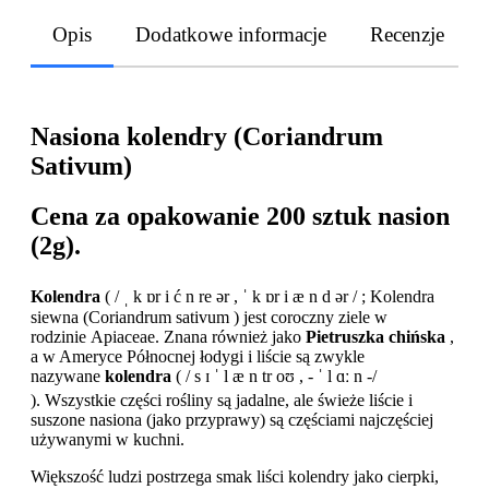
Opis
Dodatkowe informacje
Recenzje
Nasiona kolendry (Coriandrum
Sativum)
Cena za opakowanie 200 sztuk nasion
(2g).
Kolendra
( / ˌ k ɒr i ć n re ər , ˈ k ɒr i æ n d ər / ;
Kolendra
siewna (Coriandrum sativum ) jest coroczny ziele w
rodzinie Apiaceae. Znana również jako
Pietruszka chińska
,
a w Ameryce Północnej łodygi i liście są zwykle
nazywane
kolendra
( / s ɪ ˈ l æ n tr oʊ , - ˈ l ɑː n -/
).
Wszystkie części rośliny są jadalne, ale świeże liście i
suszone nasiona (jako przyprawy) są częściami najczęściej
używanymi w kuchni.
Większość ludzi postrzega smak liści kolendry jako cierpki,