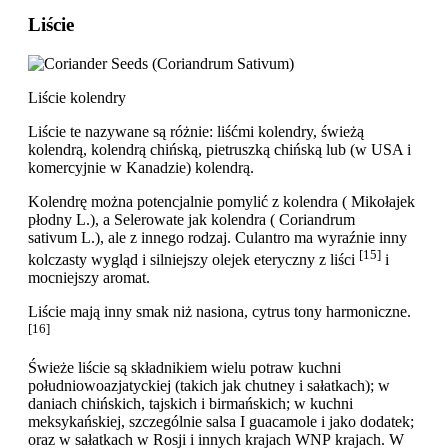
Liście
Liście kolendry
Liście te nazywane są różnie: liśćmi kolendry, świeżą
kolendrą, kolendrą chińską, pietruszką chińską lub (w USA i
komercyjnie w Kanadzie) kolendrą.
Kolendrę można potencjalnie pomylić z kolendra ( Mikołajek
płodny L.), a Selerowate jak kolendra ( Coriandrum
sativum L.), ale z innego rodzaj. Culantro ma wyraźnie inny
[15]
kolczasty wygląd i silniejszy olejek eteryczny z liści
i
mocniejszy aromat.
Liście mają inny smak niż nasiona, cytrus tony harmoniczne.
[16]
Świeże liście są składnikiem wielu potraw kuchni
południowoazjatyckiej (takich jak chutney i sałatkach); w
daniach chińskich, tajskich i birmańskich; w kuchni
meksykańskiej, szczególnie salsa I guacamole i jako dodatek;
oraz w sałatkach w Rosji i innych krajach WNP krajach. W