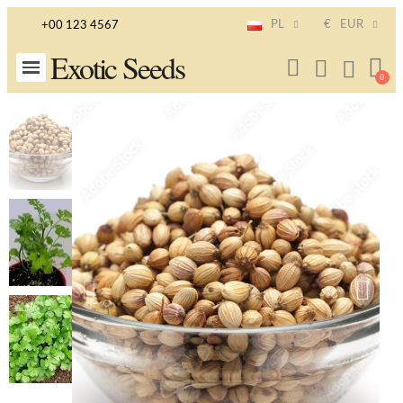
PL
€
EUR
+00 123 4567
Exotic Seeds