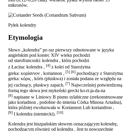
mikronów.
Pyłek kolendry
Etymologia
Słowo „kolendra” po raz pierwszy odnotowane w języku
angielskim pod koniec XIV wieku pochodzi
od starofrancuski: kolendra , która pochodzi
[4]
z Łacina: kolendra ,
z kolei od Starożytna
[5]
[6]
greka: κορίαννον , koriannon ,
pochodzący z Starożytna
greka: κόρις , kóris (pluskwa) i została podana ze względu na
[7]
jej cuchnący, pluskwy zapach.
Najwcześniej potwierdzoną
formą tego słowa jest mykeński grecki ko-ri-ja-da-na
[8]
napisane w Liniowy B pismo sylabiczne (zrekonstruowane
jako koriadnon , podobne do imienia Córka Minosa Ariadna),
która później ewoluowała w Koriannon Lub koriandron ,
[9]
[10]
I kolendra (niemiecki).
Kolendra jest hiszpańskim słowem oznaczającym kolendrę,
pochodzącym również od kolendra . Jest to powszechnie