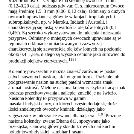
Różnorodność C. s. vulgare ma średnicę owocu 3–5 mm
(0,12–0,20 cala), podczas gdy var. C. s. microcarpum Owoce
mają średnicę 1,5–3 mm (0,06–0,12 cala). Odmiany o dużych
owocach uprawiane są głównie w krajach tropikalnych i
subtropikalnych, np. w Maroku, Indiach i Australii, i
charakteryzują się niską zawartością olejków lotnych (0,1–
0,4%). Są szeroko wykorzystywane do mielenia i mieszania
przypraw. Odmiany o mniejszych owocach uprawiane są w
regionach o klimacie umiarkowanym i zazwyczaj
charakteryzują się zawartością olejków lotnych na poziomie
około 0,4–1,8%, dlatego są wysoko cenione jako surowiec do
[18]
produkcji olejków eterycznych.
Kolendrę powszechnie można znaleźć zarówno w postaci
całych suszonych nasion, jak i w grunt forma. Prażenie lub
podgrzewanie nasion na suchej patelni wzmacnia smak,
aromat i ostrość. Mielone nasiona kolendry szybko tracą smak
podczas przechowywania i najlepiej zmielić je na świeżo.
Nasiona kolendry to przyprawa w garam
masala I indyjski curry, do których często dodaje się duże
ilości zmielonych owoców kminek, działający jako
[19]
zagęszczacz w mieszance zwanej dhana jeera .
Prażone
nasiona kolendry, zwane Dhana dal , spożywane jako
przekąska, stanowią główny składnik dwóch dań kuchni
południowoindyjskiej. sambhar I rasam .