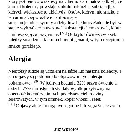
który jest bardzo wrażliwy na Chemicy aromatów odkryli, że
aromat kolendry powstaje z około pół tuzina substancji, z
których większość to aldehydy. Osoby, którym nie smakuje
ten aromat, są wrażliwe na drażniące
substancje. nienasycony aldehydów i jednocześnie nie być w
stanie wykryć aromatycznych substancji chemicznych, które
[28]
inni uważają za przyjemne.
Odkryto również związek
między smakiem a kilkoma innymi genami, w tym receptorem
smaku gorzkiego.
Alergia
Niektórzy ludzie są uczuleni na liście lub nasiona kolendry, a
ich objawy są podobne do objawów innych alergie
[30]
pokarmowe.
W jednym badaniu 32% przymówienie u
dzieci i 23% dorosłych testy dały wynik pozytywny na
obecność kolendry i innych przedstawicieli rodziny
selerowatych, w tym kminek, koper włoski i seler.
[30]
Objawy alergii mogą być łagodne lub zagrażające życiu.
Już wkrótce