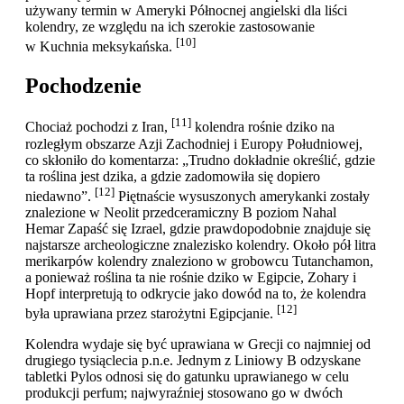
używany termin w Ameryki Północnej angielski dla liści
kolendry, ze względu na ich szerokie zastosowanie
[10]
w Kuchnia meksykańska.
Pochodzenie
[11]
Chociaż pochodzi z Iran,
kolendra rośnie dziko na
rozległym obszarze Azji Zachodniej i Europy Południowej,
co skłoniło do komentarza: „Trudno dokładnie określić, gdzie
ta roślina jest dzika, a gdzie zadomowiła się dopiero
[12]
niedawno”.
Piętnaście wysuszonych amerykanki zostały
znalezione w Neolit przedceramiczny B poziom Nahal
Hemar Zapaść się Izrael, gdzie prawdopodobnie znajduje się
najstarsze archeologiczne znalezisko kolendry. Około pół litra
merikarpów kolendry znaleziono w grobowcu Tutanchamon,
a ponieważ roślina ta nie rośnie dziko w Egipcie, Zohary i
Hopf interpretują to odkrycie jako dowód na to, że kolendra
[12]
była uprawiana przez starożytni Egipcjanie.
Kolendra wydaje się być uprawiana w Grecji co najmniej od
drugiego tysiąclecia p.n.e. Jednym z Liniowy B odzyskane
tabletki Pylos odnosi się do gatunku uprawianego w celu
produkcji perfum; najwyraźniej stosowano go w dwóch