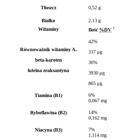
Tłuszcz
0,52 g
Białko
2,13 g
†
Witaminy
Ilość
%DV
42%
Równoważnik witaminy A.
337 μg
beta-karoten
36%
luteina zeaksantyna
3930 μg
865 μg
6%
Tiamina (B1)
0,067 mg
14%
Ryboflawina (B2)
0,162 mg
7%
Niacyna (B3)
1,114 mg