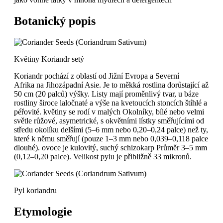
Botanický popis
Květiny Koriandr setý
Koriandr pochází z oblastí od Jižní Evropa a Severní
Afrika na Jihozápadní Asie. Je to měkká rostlina dorůstající až
50 cm (20 palců) výšky. Listy mají proměnlivý tvar, u báze
rostliny široce laločnaté a výše na kvetoucích stoncích štíhlé a
péřovité. květiny se rodí v malých Okolníky, bílé nebo velmi
světle růžové, asymetrické, s okvětními lístky směřujícími od
středu okolíku delšími (5–6 mm nebo 0,20–0,24 palce) než ty,
které k němu směřují (pouze 1–3 mm nebo 0,039–0,118 palce
dlouhé). ovoce je kulovitý, suchý schizokarp Průměr 3–5 mm
(0,12–0,20 palce). Velikost pylu je přibližně 33 mikronů.
Pyl koriandru
Etymologie