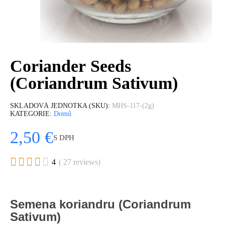
Coriander Seeds
(Coriandrum Sativum)
SKLADOVÁ JEDNOTKA (SKU)
MHS-117-(2g)
KATEGORIE
Domů
2,50 €
S DPH





4
( 27 reviews)
Semena koriandru (Coriandrum
Sativum)