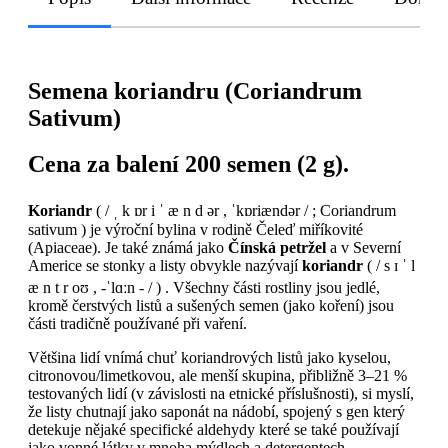
Semena koriandru (Coriandrum
Sativum)
Cena za balení 200 semen (2 g).
Koriandr
( / ˌ k ɒr i ˈ æ n d ər , ˈkɒriændər / ;​​​​​
Coriandrum
sativum ) je výroční bylina v rodině Čeleď miříkovité
(Apiaceae). Je také známá jako
Čínská petržel
a v Severní
Americe se stonky a listy obvykle nazývají
koriandr
( / s ɪ ˈ l
æ n t r oʊ , -ˈlɑːn - / ) .
Všechny části rostliny jsou jedlé,
kromě čerstvých listů a sušených semen (jako koření) jsou
části tradičně používané při vaření.
Většina lidí vnímá chuť koriandrových listů jako kyselou,
citronovou/limetkovou, ale menší skupina, přibližně 3–21 %
testovaných lidí (v závislosti na etnické příslušnosti), si myslí,
že listy chutnají jako saponát na nádobí, spojený s gen který
detekuje nějaké specifické aldehydy které se také používají
jako vonné látky v mnoha mýdlech a detergentech