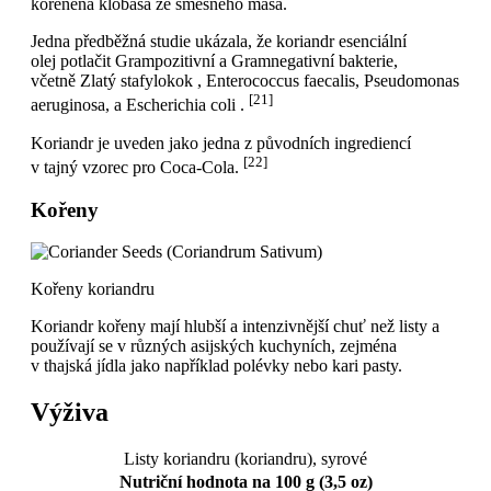
kořeněná klobása ze směsného masa.
Jedna předběžná studie ukázala, že koriandr esenciální
olej potlačit Grampozitivní a Gramnegativní bakterie,
včetně Zlatý stafylokok , Enterococcus faecalis, Pseudomonas
[21]
aeruginosa, a Escherichia coli .
Koriandr je uveden jako jedna z původních ingrediencí
[22]
v tajný vzorec pro Coca-Cola.
Kořeny
Kořeny koriandru
Koriandr kořeny mají hlubší a intenzivnější chuť než listy a
používají se v různých asijských kuchyních, zejména
v thajská jídla jako například polévky nebo kari pasty.
Výživa
Listy koriandru (koriandru), syrové
Nutriční hodnota na 100 g (3,5 oz)