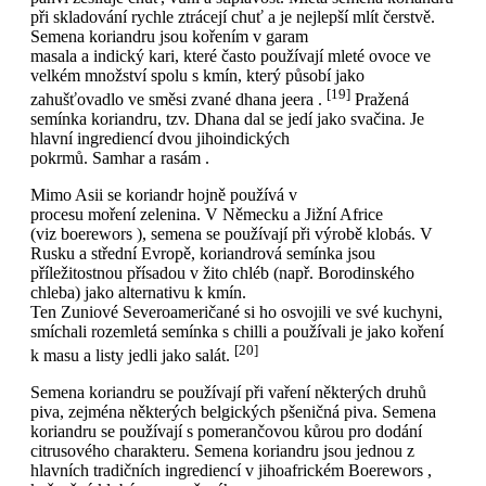
při skladování rychle ztrácejí chuť a je nejlepší mlít čerstvě.
Semena koriandru jsou kořením v garam
masala a indický kari, které často používají mleté ovoce ve
velkém množství spolu s kmín, který působí jako
[19]
zahušťovadlo ve směsi zvané dhana jeera .
Pražená
semínka koriandru, tzv. Dhana dal se jedí jako svačina. Je
hlavní ingrediencí dvou jihoindických
pokrmů. Samhar a rasám .
Mimo Asii se koriandr hojně používá v
procesu moření zelenina. V Německu a Jižní Africe
(viz boerewors ), semena se používají při výrobě klobás. V
Rusku a střední Evropě, koriandrová semínka jsou
příležitostnou přísadou v žito chléb (např. Borodinského
chleba) jako alternativu k kmín.
Ten Zuniové Severoameričané si ho osvojili ve své kuchyni,
smíchali rozemletá semínka s chilli a používali je jako koření
[20]
k masu a listy jedli jako salát.
Semena koriandru se používají při vaření některých druhů
piva, zejména některých belgických pšeničná piva. Semena
koriandru se používají s pomerančovou kůrou pro dodání
citrusového charakteru. Semena koriandru jsou jednou z
hlavních tradičních ingrediencí v jihoafrickém Boerewors ,