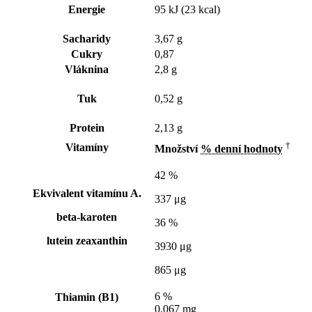
Energie
95 kJ (23 kcal)
Sacharidy
3,67 g
Cukry
0,87
Vláknina
2,8 g
Tuk
0,52 g
Protein
2,13 g
†
Vitamíny
Množství
% denní hodnoty
42 %
Ekvivalent vitamínu A.
337 μg
beta-karoten
36 %
lutein zeaxanthin
3930 μg
865 μg
6 %
Thiamin (B1)
0,067 mg