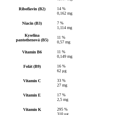
14 %
Riboflavin (B2)
0,162 mg
7 %
Niacin (B3)
1,114 mg
Kyselina
11 %
pantothenová (B5)
0,57 mg
11 %
Vitamín B6
0,149 mg
16 %
Folát (B9)
62 μg
33 %
Vitamín C
27 mg
17 %
Vitamín E
2,5 mg
295 %
Vitamín K
310 μg