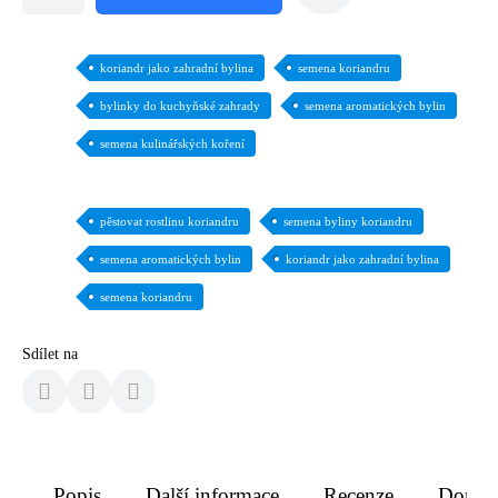
koriandr jako zahradní bylina
semena koriandru
bylinky do kuchyňské zahrady
semena aromatických bylin
semena kulinářských koření
pěstovat rostlinu koriandru
semena byliny koriandru
semena aromatických bylin
koriandr jako zahradní bylina
semena koriandru
Sdílet na
Popis
Další informace
Recenze
Doruče