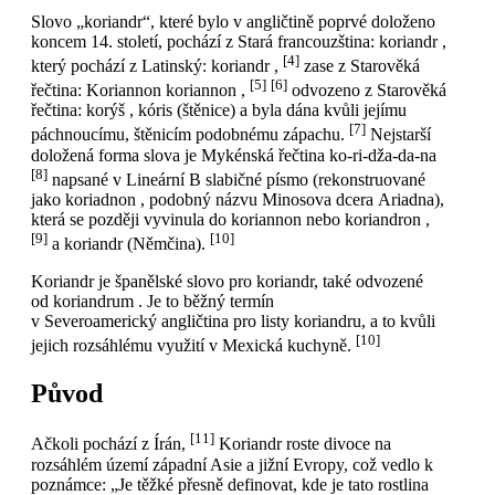
Slovo „koriandr“, které bylo v angličtině poprvé doloženo
koncem 14. století, pochází z Stará francouzština: koriandr ,
[4]
který pochází z Latinský: koriandr ,
zase z Starověká
[5]
[6]
řečtina: Koriannon koriannon ,
odvozeno z Starověká
řečtina: korýš , kóris (štěnice) a byla dána kvůli jejímu
[7]
páchnoucímu, štěnicím podobnému zápachu.
Nejstarší
doložená forma slova je Mykénská řečtina ko-ri-dža-da-na
[8]
napsané v Lineární B slabičné písmo (rekonstruované
jako koriadnon , podobný názvu Minosova dcera Ariadna),
která se později vyvinula do koriannon nebo koriandron ,
[9]
[10]
a koriandr (Němčina).
Koriandr je španělské slovo pro koriandr, také odvozené
od koriandrum . Je to běžný termín
v Severoamerický angličtina pro listy koriandru, a to kvůli
[10]
jejich rozsáhlému využití v Mexická kuchyně.
Původ
[11]
Ačkoli pochází z Írán,
Koriandr roste divoce na
rozsáhlém území západní Asie a jižní Evropy, což vedlo k
poznámce: „Je těžké přesně definovat, kde je tato rostlina