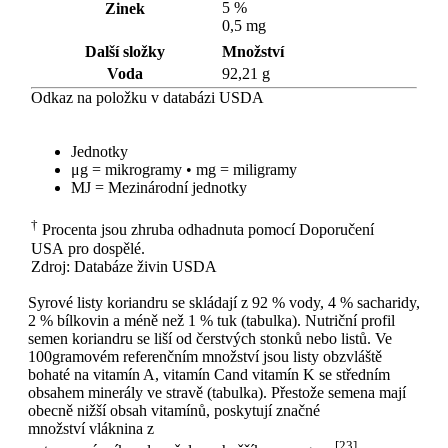
5 %
Zinek
0,5 mg
Další složky
Množství
Voda
92,21 g
Odkaz na položku v databázi USDA
Jednotky
μg = mikrogramy • mg = miligramy
MJ = Mezinárodní jednotky
†
Procenta jsou zhruba odhadnuta pomocí Doporučení
USA pro dospělé.
Zdroj: Databáze živin USDA
Syrové listy koriandru se skládají z 92 % vody, 4 % sacharidy,
2 % bílkovin a méně než 1 % tuk (tabulka). Nutriční profil
semen koriandru se liší od čerstvých stonků nebo listů. Ve
100gramovém referenčním množství jsou listy obzvláště
bohaté na vitamín A, vitamín Cand vitamín K se středním
obsahem minerály ve stravě (tabulka). Přestože semena mají
obecně nižší obsah vitamínů, poskytují značné
množství vláknina z
[23]