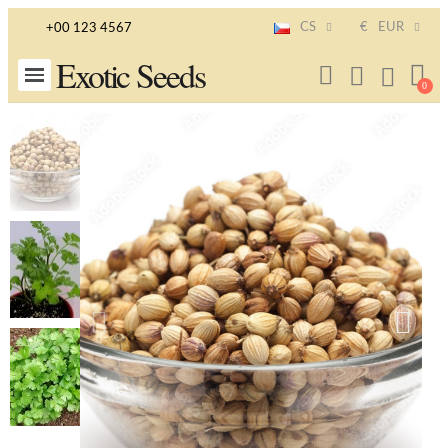
CS
€
EUR
+00 123 4567
Exotic Seeds