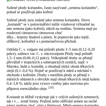
Sušené plody koriandru, často nazývané „semena koriandru“,
pokud se používají jako koření
Sušené plody jsou známé jako semena koriandru. Slovo
„koriandr“ se v potravinářství může vztahovat výhradně na
tato semena (jako koření), nikoli na rostlinu. Semena mají po
rozdrcení citronovou citrusovou chuť
díky... terpeny linalool a pinen. Je popisován jako teplý,
oříškový, kořeněný a s pomerančovou příchutí.
Odrůda C. s. vulgare má průměr plodu 3–5 mm (0,12–0,20
palce), zatímco var. C. s. microcarpum Plody mají průměr
1,5–3 mm (0,06–0,12 palce). Velkoplodé druhy se pěstují
převážně v tropických a subtropických zemích, např. v
Maroku, Indii a Austrálii, a obsahují nízký obsah těkavých
olejů (0,1–0,4 %). Hojně se používají k mletí a míchání v
obchodu s kořením. Druhy s menšími plody se pěstují v
mírných oblastech a obvykle mají obsah těkavých olejů kolem
0,4–1,8 %, takže jsou vysoce ceněny jako surovina pro
[18]
přípravu esenciálního oleje.
Koriandr se běžně vyskytuje jak v celých sušených semenech,
tak i v… země formy. Pražení nebo ohřívání semen na suché
pánvi zesiluje chuť, vůni a štiplavost. Mletá semena koriandru