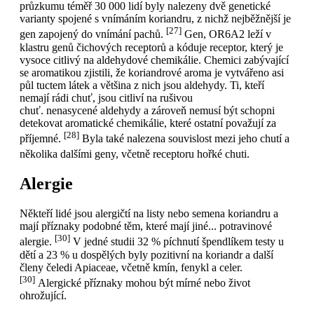
průzkumu téměř 30 000 lidí byly nalezeny dvě genetické
varianty spojené s vnímáním koriandru, z nichž nejběžnější je
[27]
gen zapojený do vnímání pachů.
Gen, OR6A2 leží v
klastru genů čichových receptorů a kóduje receptor, který je
vysoce citlivý na aldehydové chemikálie. Chemici zabývající
se aromatikou zjistili, že koriandrové aroma je vytvářeno asi
půl tuctem látek a většina z nich jsou aldehydy. Ti, kteří
nemají rádi chuť, jsou citliví na rušivou
chuť. nenasycené aldehydy a zároveň nemusí být schopni
detekovat aromatické chemikálie, které ostatní považují za
[28]
příjemné.
Byla také nalezena souvislost mezi jeho chutí a
několika dalšími geny, včetně receptoru hořké chuti.
Alergie
Někteří lidé jsou alergičtí na listy nebo semena koriandru a
mají příznaky podobné těm, které mají jiné... potravinové
[30]
alergie.
V jedné studii 32 % píchnutí špendlíkem testy u
dětí a 23 % u dospělých byly pozitivní na koriandr a další
členy čeledi Apiaceae, včetně kmín, fenykl a celer.
[30]
Alergické příznaky mohou být mírné nebo život
ohrožující.