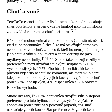
potravy, vápník, selen, železo, hořčík a mangan.
Chuť a vůně
Ten/Ta/To esenciální olej z listů a semen koriandru obsahuje
směs polyfenoly a terpeny, včetně linalool jako hlavní složka
[24]
zodpovědná za aroma a chuť koriandru.
Různí lidé mohou vnímat chuť koriandrových listů různě. Ti,
kteří si ho pochutnávají, říkají, že má osvěžující citronovou
nebo limetkovou chuť, zatímco ti, kteří ho nemají rádi, mají k
jeho chuti a vůni silnou averzi a charakterizují ho jako
[16]
[25]
mýdlový nebo shnilý.
Studie také ukazují rozdíly v
preferencích mezi různými etnickými skupinami: 21 %
východoasijských, 17 % bělochů a 14 % lidí afrického
původu vyjádřilo nechuť ke koriandru, ale mezi skupinami,
kde je koriandr oblíbený v jejich kuchyni, vyjádřilo nechuť
pouze 7 % jihoasijských, 4 % hispánských a 3 % obyvatel
[26]
Blízkého východu.
Studie ukázaly, že 80 % identických dvojčat sdílelo stejnou
preferenci pro tuto bylinu, ale dvoujazyčná dvojčata se
shodovala pouze zhruba v polovině případů, což silně
naznačuje genetickou složku preference. V genetickém