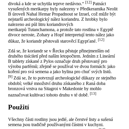
[12]
divoká a kde se uchytila teprve nedávno.“
Patnáct
vysušených merikarpy byly nalezeny v Předkeramika Neolit
B úroveň Nahal Hemar Propadnout se Izrael, což může být
nejstarší archeologický nález koriandru. Z hrobky bylo
nalezeno asi půl litru koriandrových
merikarpů Tutanchamona, a protože tato rostlina v Egyptě
divoce neroste, Zohary a Hopf interpretují tento nález jako
[12]
důkaz, že koriandr pěstovali starověcí Egypťané.
Zdá se, že koriandr se v Řecku pěstuje přinejmenším od
druhého tisíciletí před naším letopočtem. Jedním z Lineární
B tablety získané z Pylos označuje druh pěstovaný pro
výrobu parfémů; zřejmě se používal ve dvou formách: jako
koření pro svá semena a jako bylina pro chuť svých listů.
[9]
Zdá se, že to potvrzují archeologické důkazy ze stejného
období; velké množství druhu získaného z Raná doba
bronzová vrstva na Sitagroi v Makedonie by mohlo
[13]
naznačovat kultivaci tohoto druhu v té době.
Použití
Všechny části rostliny jsou jedlé, ale čerstvé listy a sušená
semena jsou tradičně používanými částmi v kuchyni.