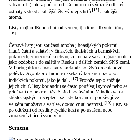
sativum L.), ale z jiného rod. Culantro má výrazně odlišný
[15]
ostnatý vzhled a silnější těkavý olej z listů
a silnější
aroma.
Listy mají odlišnou chuť od semen, tj. citrus alikvotní tóny.
[16]
Čerstvé listy jsou součástí mnoha jihoasijských pokrmů
(např. čatní a saláty); v čínských, thajských a barmských
pokrmech; v mexické kuchyni, zejména v salsa a guacamole a
jako ozdoba; a do salátů v Rusku a dalších zemích SNS zemí.
V Portugalsku se nasekaný koriandr používá do chlebové
polévky Açorda a v Indii je nasekaný koriandr ozdobou
[17]
indických pokrmů, jako je dal .
Protože teplo snižuje
jejich chuť, listy koriandru se často používají syrové nebo se
přidávají do pokrmu těsně před podáváním. V indických a
středoasijských receptech se listy koriandru používají ve
[10]
velkém množství a vaří se, dokud chuť nezmizí.
Listy se
po odtržení od rostliny rychle kazí a po usušení nebo
zmrazení ztrácejí svou vůni.
Semena