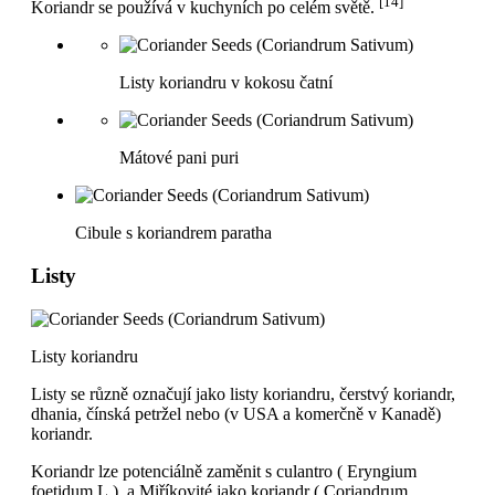
[14]
Koriandr se používá v kuchyních po celém světě.
Listy koriandru v kokosu čatní
Mátové pani puri
Cibule s koriandrem paratha
Listy
Listy koriandru
Listy se různě označují jako listy koriandru, čerstvý koriandr,
dhania, čínská petržel nebo (v USA a komerčně v Kanadě)
koriandr.
Koriandr lze potenciálně zaměnit s culantro ( Eryngium
foetidum L.), a Miříkovité jako koriandr ( Coriandrum