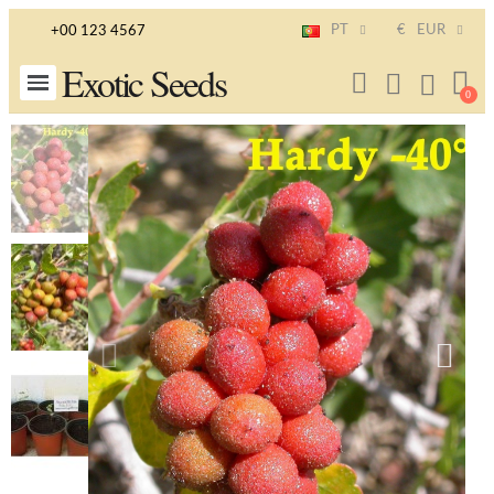
PT
€
EUR
+00 123 4567
Exotic Seeds