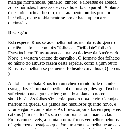
matagal montanhosa, pinheiro, zimbro, e florestas de abetos,
zonas húmidas, florestas de carvalho e do chaparral . A planta
é destruída acima do solo, mas raramente mortos por um
incêndio , e que rapidamente se brotar back up em áreas
queimadas.
Descrição
Esta espécie Rhus se assemelha outros membros do gênero
que têm as folhas com três "folhetos" ("trifoliate" folhas).
Estes incluem Rhus aromatica , nativa do leste da América do
Norte, e western veneno de carvalho . O formato dos folhetos
eo hábito do arbusto fazem desta espécie, como algum outro
Rhus, assemelham-se pequenos-folheado carvalhos ( Quercus
).
As folhas trilobata Rhus tem um cheiro muito forte quando
esmagados. O aroma é medicinal ou amargo, desagradável o
suficiente para alguns de ter ganhado a planta o nome
skunkbush. As folhas são verde quando novo e virar laranja e
marrom na queda. Os galhos são nebulosos quando novo, e
virar elegante com a idade. As flores, suportados em pequenas
catkins ("tiros curtos"), são de cor branca ou amarela clara.
Frutos comestíveis, a planta produz frutos vermelhos peludos
e ligeiramente pegajoso que têm um aroma semelhante ao cais