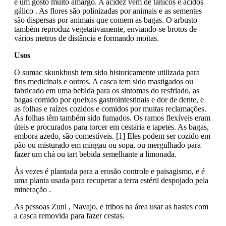
e um gosto muito amargo. A acidez vem de tânicos e ácidos
gálico . As flores são polinizadas por animais e as sementes
são dispersas por animais que comem as bagas. O arbusto
também reproduz vegetativamente, enviando-se brotos de
vários metros de distância e formando moitas.
Usos
O sumac skunkbush tem sido historicamente utilizada para
fins medicinais e outros. A casca tem sido mastigados ou
fabricado em uma bebida para os sintomas do resfriado, as
bagas comido por queixas gastrointestinais e dor de dente, e
as folhas e raízes cozidos e comidos por muitas reclamações.
As folhas têm também sido fumados. Os ramos flexíveis eram
úteis e procurados para torcer em cestaria e tapetes. As bagas,
embora azedo, são comestíveis. [1] Eles podem ser cozido em
pão ou misturado em mingau ou sopa, ou mergulhado para
fazer um chá ou tart bebida semelhante a limonada.
Às vezes é plantada para a erosão controle e paisagismo, e é
uma planta usada para recuperar a terra estéril despojado pela
mineração .
As pessoas Zuni , Navajo, e tribos na área usar as hastes com
a casca removida para fazer cestas.