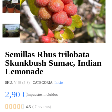
Semillas Rhus trilobata
Skunkbush Sumac, Indian
Lemonade
SKU
V-49-(5-S)
CATEGORÍA
Inicio
2,90 €
Impuestos incluidos





4.3
( 7 reviews)