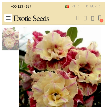
PT
€
EUR
+00 123 4567
Exotic Seeds