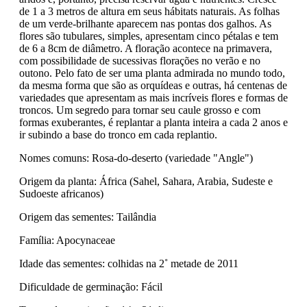
de 1 a 3 metros de altura em seus hábitats naturais. As folhas
de um verde-brilhante aparecem nas pontas dos galhos. As
flores são tubulares, simples, apresentam cinco pétalas e tem
de 6 a 8cm de diâmetro. A floração acontece na primavera,
com possibilidade de sucessivas florações no verão e no
outono. Pelo fato de ser uma planta admirada no mundo todo,
da mesma forma que são as orquídeas e outras, há centenas de
variedades que apresentam as mais incríveis flores e formas de
troncos. Um segredo para tornar seu caule grosso e com
formas exuberantes, é replantar a planta inteira a cada 2 anos e
ir subindo a base do tronco em cada replantio.
Nomes comuns: Rosa-do-deserto (variedade "Angle")
Origem da planta: África (Sahel, Sahara, Arabia, Sudeste e
Sudoeste africanos)
Origem das sementes: Tailândia
Família: Apocynaceae
Idade das sementes: colhidas na 2˚ metade de 2011
Dificuldade de germinação: Fácil