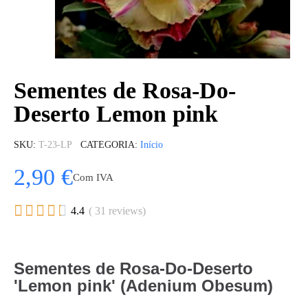
Sementes de Rosa-Do-
Deserto Lemon pink
SKU
T-23-LP
CATEGORIA
Início
2,90 €
Com IVA





4.4
( 31 reviews)
Sementes de Rosa-Do-Deserto
'Lemon pink' (Adenium Obesum)