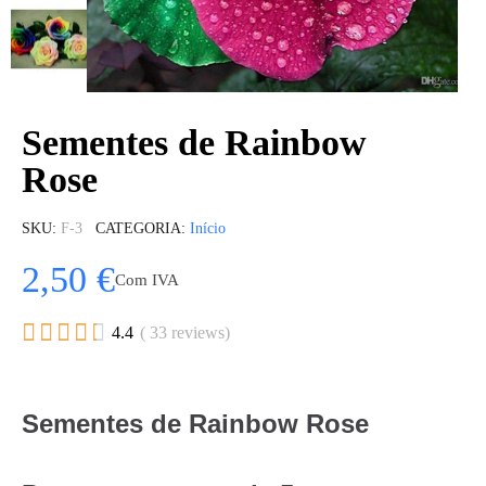
Sementes de Rainbow
Rose
SKU
F-3
CATEGORIA
Início
2,50 €
Com IVA





4.4
( 33 reviews)
Sementes de Rainbow Rose