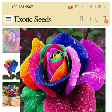
PT
€
EUR
+00 123 4567
Exotic Seeds