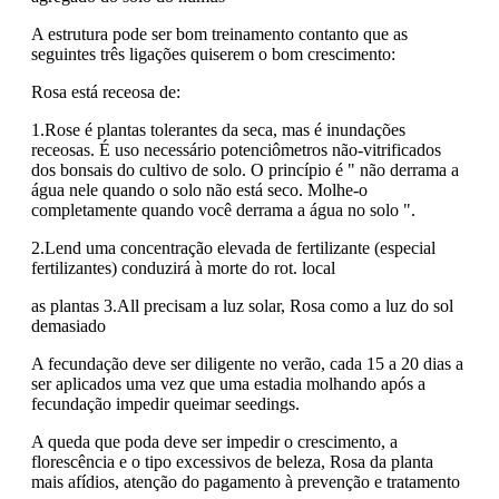
A estrutura pode ser bom treinamento contanto que as
seguintes três ligações quiserem o bom crescimento:
Rosa está receosa de:
1.Rose é plantas tolerantes da seca, mas é inundações
receosas. É uso necessário potenciômetros não-vitrificados
dos bonsais do cultivo de solo. O princípio é " não derrama a
água nele quando o solo não está seco. Molhe-o
completamente quando você derrama a água no solo ".
2.Lend uma concentração elevada de fertilizante (especial
fertilizantes) conduzirá à morte do rot. local
as plantas 3.All precisam a luz solar, Rosa como a luz do sol
demasiado
A fecundação deve ser diligente no verão, cada 15 a 20 dias a
ser aplicados uma vez que uma estadia molhando após a
fecundação impedir queimar seedings.
A queda que poda deve ser impedir o crescimento, a
florescência e o tipo excessivos de beleza, Rosa da planta
mais afídios, atenção do pagamento à prevenção e tratamento