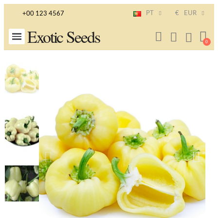
PT
€
EUR
+00 123 4567
Exotic Seeds