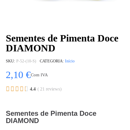
Sementes de Pimenta Doce
DIAMOND
SKU
P-52-(10-S)
CATEGORIA
Início
2,10 €
Com IVA





4.4
( 21 reviews)
Sementes de Pimenta Doce
DIAMOND