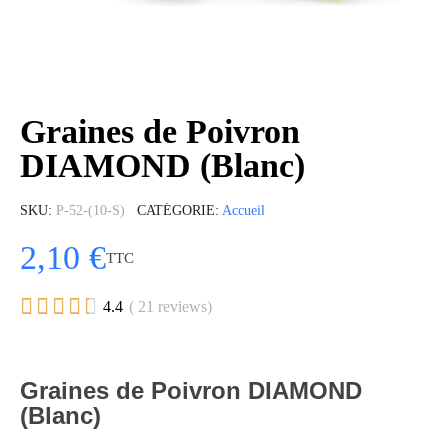
Graines de Poivron
DIAMOND (Blanc)
SKU
P-52-(10-S)
CATÉGORIE
Accueil
2,10 €
TTC





4.4
( 21 reviews)
Graines de Poivron DIAMOND
(Blanc)