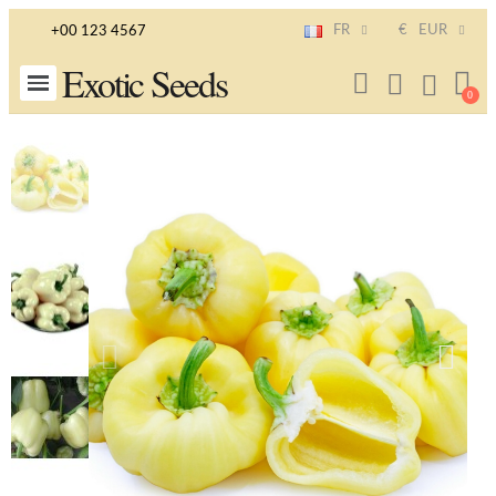
FR
€
EUR
+00 123 4567
Exotic Seeds