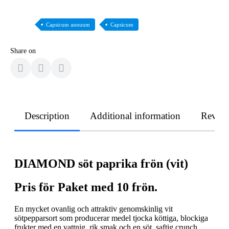
Capsicum annuum
Capsicum
Share on
Description
Additional information
Revie
DIAMOND söt paprika frön (vit)
Pris för Paket med 10 frön.
En mycket ovanlig och attraktiv genomskinlig vit
sötpepparsort som producerar medel tjocka köttiga, blockiga
frukter med en vattnig, rik smak och en söt, saftig crunch.