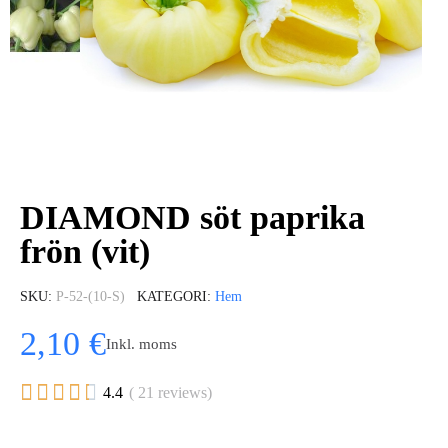
DIAMOND söt paprika
frön (vit)
SKU
P-52-(10-S)
KATEGORI
Hem
2,10 €
Inkl. moms





4.4
( 21 reviews)