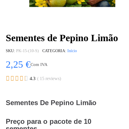
Sementes de Pepino Limão
SKU
PK-15-(10-S)
CATEGORIA
Início
2,25 €
Com IVA





4.3
( 15 reviews)
Sementes De Pepino Limão
Preço para o pacote de 10
sementes.