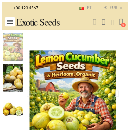
PT
€
EUR
+00 123 4567
Exotic Seeds